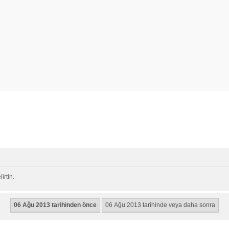
rtin.