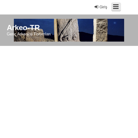
Giriş
Arkeo-TR
Genç Arkeoloji Forumları