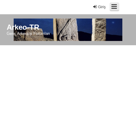
Giriş
Arkeo-TR
Genç Arkeoloji Forumları