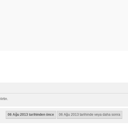
rtin.