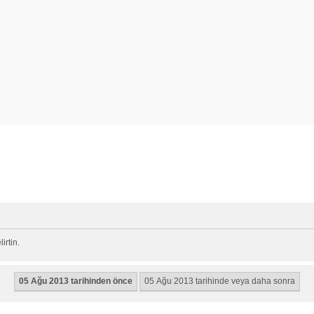
rtin.