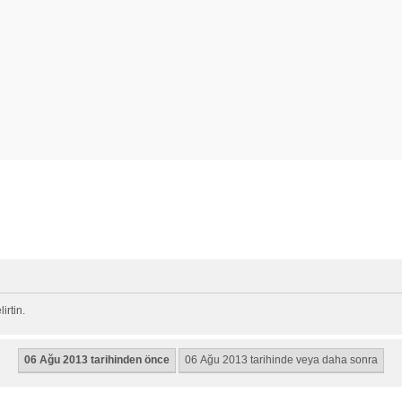
rtin.