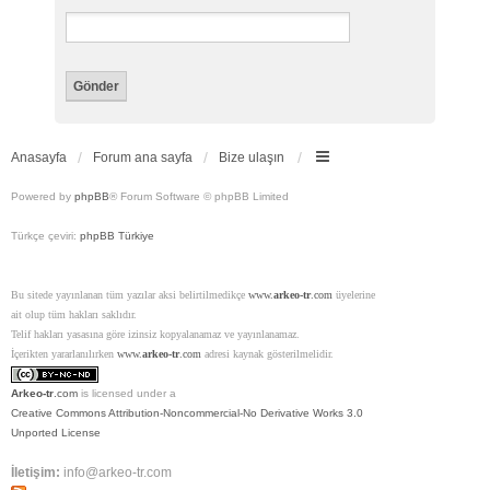
Anasayfa
Forum ana sayfa
Bize ulaşın
Powered by
phpBB
® Forum Software © phpBB Limited
Türkçe çeviri:
phpBB Türkiye
Bu sitede yayınlanan tüm yazılar aksi belirtilmedikçe
www.
arkeo-tr
.com
üyelerine
ait olup tüm hakları saklıdır.
Telif hakları yasasına göre izinsiz kopyalanamaz ve yayınlanamaz.
İçerikten yararlanılırken
www.
arkeo-tr
.com
adresi kaynak gösterilmelidir.
Arkeo-tr
.com
is licensed under a
Creative Commons Attribution-Noncommercial-No Derivative Works 3.0
Unported License
İletişim:
info@arkeo-tr.com