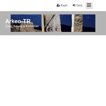
Kayıt
Giriş
Arkeo-TR
Genç Arkeoloji Forumları