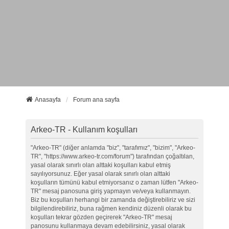
Anasayfa
Forum ana sayfa
Arkeo-TR - Kullanım koşulları
"Arkeo-TR" (diğer anlamda "biz", "tarafımız", "bizim", "Arkeo-
TR", "https://www.arkeo-tr.com/forum") tarafından çoğaltılan,
yasal olarak sınırlı olan alttaki koşulları kabul etmiş
sayılıyorsunuz. Eğer yasal olarak sınırlı olan alttaki
koşulların tümünü kabul etmiyorsanız o zaman lütfen "Arkeo-
TR" mesaj panosuna giriş yapmayın ve/veya kullanmayın.
Biz bu koşulları herhangi bir zamanda değiştirebiliriz ve sizi
bilgilendirebiliriz, buna rağmen kendiniz düzenli olarak bu
koşulları tekrar gözden geçirerek "Arkeo-TR" mesaj
panosunu kullanmaya devam edebilirsiniz, yasal olarak