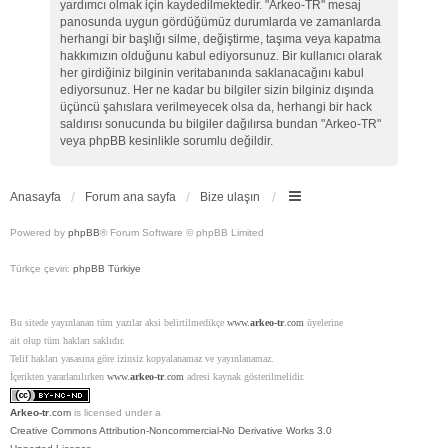
yardımcı olmak için kaydedilmektedir. "Arkeo-TR" mesaj
panosunda uygun gördüğümüz durumlarda ve zamanlarda
herhangi bir başlığı silme, değiştirme, taşıma veya kapatma
hakkımızın olduğunu kabul ediyorsunuz. Bir kullanıcı olarak
her girdiğiniz bilginin veritabanında saklanacağını kabul
ediyorsunuz. Her ne kadar bu bilgiler sizin bilginiz dışında
üçüncü şahıslara verilmeyecek olsa da, herhangi bir hack
saldırısı sonucunda bu bilgiler dağılırsa bundan "Arkeo-TR"
veya phpBB kesinlikle sorumlu değildir.
Anasayfa
Forum ana sayfa
Bize ulaşın
Powered by
phpBB
® Forum Software © phpBB Limited
Türkçe çeviri:
phpBB Türkiye
Bu sitede yayınlanan tüm yazılar aksi belirtilmedikçe
www.
arkeo-tr
.com
üyelerine
ait olup tüm hakları saklıdır.
Telif hakları yasasına göre izinsiz kopyalanamaz ve yayınlanamaz.
İçerikten yararlanılırken
www.
arkeo-tr
.com
adresi kaynak gösterilmelidir.
Arkeo-tr
.com
is licensed under a
Creative Commons Attribution-Noncommercial-No Derivative Works 3.0