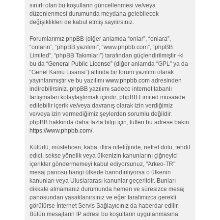
sınırlı olan bu koşulların güncellenmesi ve/veya
düzenlenmesi durumunda meydana gelebilecek
değişiklikleri de kabul etmiş sayılırsınız.
Forumlarımız phpBB (diğer anlamda “onlar”, “onlara”,
“onların”, “phpBB yazılımı”, “www.phpbb.com”, “phpBB
Limited”, “phpBB Takımları”) tarafından güçlendirilmiştir -ki
bu da “
General Public License
” (diğer anlamda “GPL” ya da
“Genel Kamu Lisansı”) altında bir forum yazılımı olarak
yayınlanmıştır ve bu yazılımı
www.phpbb.com
adresinden
indirebilirsiniz. phpBB yazılımı sadece internet tabanlı
tartışmaları kolaylaştırmak içindir; phpBB Limited müsaade
edilebilir içerik ve/veya davranış olarak izin verdiğimiz
ve/veya izin vermediğimiz şeylerden sorumlu değildir.
phpBB hakkında daha fazla bilgi için, lütfen bu adrese bakın:
https://www.phpbb.com/
.
Küfürlü, müstehcen, kaba, iftira niteliğinde, nefret dolu, tehdit
edici, sekse yönelik veya ülkenizin kanunlarını çiğneyici
içerikler göndermemeyi kabul ediyorsunuz, "Arkeo-TR"
mesaj panosu hangi ülkede barındırılıyorsa o ülkenin
kanunları veya Uluslararası kanunlar geçerlidir. Bunları
dikkate almamanız durumunda hemen ve süresizce mesaj
panosundan yasaklanırsınız ve eğer tarafımızca gerekli
görülürse İnternet Servis Sağlayıcınız da haberdar edilir.
Bütün mesajların IP adresi bu koşulların uygulanmasına