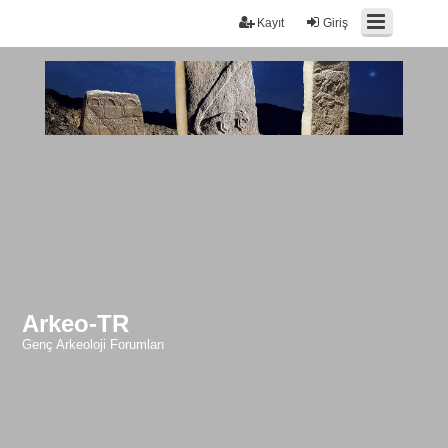
Kayıt
Giriş
Arkeo-TR
Genç Arkeoloji Forumları