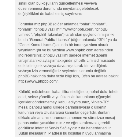
sınırlı olan bu koşulların güncellenmesi ve/veya
düzenlenmesi durumunda meydana gelebilecek
değişiklikleri de kabul etmiş sayılırsınız.
Forumlarımız phpBB (diğer anlamda “onlar”, “onlara”,
“onların”, “phpBB yazılımı”, “www.phpbb.com”, “phpBB
Limited”, “phpBB Takımları”) tarafından güçlendirilmiştir -ki
bu da “
General Public License
” (diğer anlamda “GPL” ya da
“Genel Kamu Lisansı”) altında bir forum yazılımı olarak
yayınlanmıştır ve bu yazılımı
www.phpbb.com
adresinden
indirebilirsiniz. phpBB yazılımı sadece internet tabanlı
tartışmaları kolaylaştırmak içindir; phpBB Limited müsaade
edilebilir içerik ve/veya davranış olarak izin verdiğimiz
ve/veya izin vermediğimiz şeylerden sorumlu değildir.
phpBB hakkında daha fazla bilgi için, lütfen bu adrese bakın:
https://www.phpbb.com/
.
Küfürlü, müstehcen, kaba, iftira niteliğinde, nefret dolu, tehdit
edici, sekse yönelik veya ülkenizin kanunlarını çiğneyici
içerikler göndermemeyi kabul ediyorsunuz, "Arkeo-TR"
mesaj panosu hangi ülkede barındırılıyorsa o ülkenin
kanunları veya Uluslararası kanunlar geçerlidir. Bunları
dikkate almamanız durumunda hemen ve süresizce mesaj
panosundan yasaklanırsınız ve eğer tarafımızca gerekli
görülürse İnternet Servis Sağlayıcınız da haberdar edilir.
Bütün mesajların IP adresi bu koşulların uygulanmasına