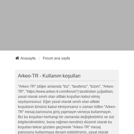
Anasayfa
Forum ana sayfa
Arkeo-TR - Kullanım koşulları
"Arkeo-TR" (diğer anlamda "biz", "tarafımız", "bizim", "Arkeo-
TR", "https://www.arkeo-tr.com/forum") tarafından çoğaltılan,
yasal olarak sınırlı olan alttaki koşulları kabul etmiş
sayılıyorsunuz. Eğer yasal olarak sınırlı olan alttaki
koşulların tümünü kabul etmiyorsanız o zaman lütfen "Arkeo-
TR" mesaj panosuna giriş yapmayın ve/veya kullanmayın.
Biz bu koşulları herhangi bir zamanda değiştirebiliriz ve sizi
bilgilendirebiliriz, buna rağmen kendiniz düzenli olarak bu
koşulları tekrar gözden geçirerek "Arkeo-TR" mesaj
panosunu kullanmaya devam edebilirsiniz, yasal olarak