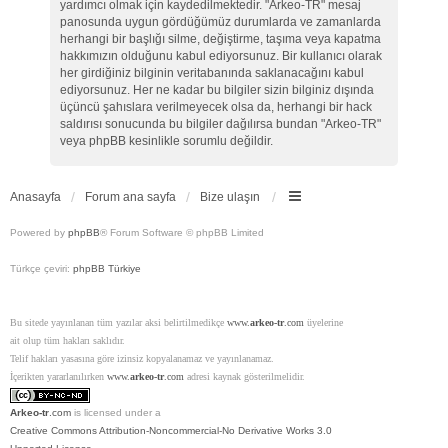
yardımcı olmak için kaydedilmektedir. "Arkeo-TR" mesaj
panosunda uygun gördüğümüz durumlarda ve zamanlarda
herhangi bir başlığı silme, değiştirme, taşıma veya kapatma
hakkımızın olduğunu kabul ediyorsunuz. Bir kullanıcı olarak
her girdiğiniz bilginin veritabanında saklanacağını kabul
ediyorsunuz. Her ne kadar bu bilgiler sizin bilginiz dışında
üçüncü şahıslara verilmeyecek olsa da, herhangi bir hack
saldırısı sonucunda bu bilgiler dağılırsa bundan "Arkeo-TR"
veya phpBB kesinlikle sorumlu değildir.
Anasayfa
Forum ana sayfa
Bize ulaşın
Powered by
phpBB
® Forum Software © phpBB Limited
Türkçe çeviri:
phpBB Türkiye
Bu sitede yayınlanan tüm yazılar aksi belirtilmedikçe
www.
arkeo-tr
.com
üyelerine
ait olup tüm hakları saklıdır.
Telif hakları yasasına göre izinsiz kopyalanamaz ve yayınlanamaz.
İçerikten yararlanılırken
www.
arkeo-tr
.com
adresi kaynak gösterilmelidir.
Arkeo-tr
.com
is licensed under a
Creative Commons Attribution-Noncommercial-No Derivative Works 3.0