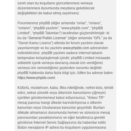
sınırlı olan bu koşulların güncellenmesi ve/veya
düzenlenmesi durumunda meydana gelebilecek
değişiklikleri de kabul etmiş sayılırsınız.
Forumlarımız phpBB (diğer anlamda “onlar”, “onlara”,
“onların”, “phpBB yazılımı”, “www.phpbb.com”, “phpBB
Limited”, “phpBB Takımları”) tarafından güçlendirilmiştir -ki
bu da “
General Public License
” (diğer anlamda “GPL” ya da
“Genel Kamu Lisansı”) altında bir forum yazılımı olarak
yayınlanmıştır ve bu yazılımı
www.phpbb.com
adresinden
indirebilirsiniz. phpBB yazılımı sadece internet tabanlı
tartışmaları kolaylaştırmak içindir; phpBB Limited müsaade
edilebilir içerik ve/veya davranış olarak izin verdiğimiz
ve/veya izin vermediğimiz şeylerden sorumlu değildir.
phpBB hakkında daha fazla bilgi için, lütfen bu adrese bakın:
https://www.phpbb.com/
.
Küfürlü, müstehcen, kaba, iftira niteliğinde, nefret dolu, tehdit
edici, sekse yönelik veya ülkenizin kanunlarını çiğneyici
içerikler göndermemeyi kabul ediyorsunuz, "Arkeo-TR"
mesaj panosu hangi ülkede barındırılıyorsa o ülkenin
kanunları veya Uluslararası kanunlar geçerlidir. Bunları
dikkate almamanız durumunda hemen ve süresizce mesaj
panosundan yasaklanırsınız ve eğer tarafımızca gerekli
görülürse İnternet Servis Sağlayıcınız da haberdar edilir.
Bütün mesajların IP adresi bu koşulların uygulanmasına