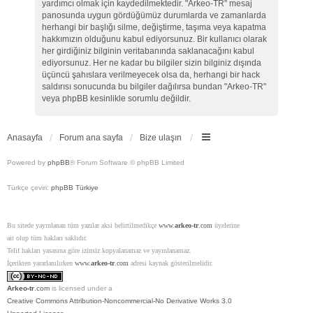
yardımcı olmak için kaydedilmektedir. "Arkeo-TR" mesaj
panosunda uygun gördüğümüz durumlarda ve zamanlarda
herhangi bir başlığı silme, değiştirme, taşıma veya kapatma
hakkımızın olduğunu kabul ediyorsunuz. Bir kullanıcı olarak
her girdiğiniz bilginin veritabanında saklanacağını kabul
ediyorsunuz. Her ne kadar bu bilgiler sizin bilginiz dışında
üçüncü şahıslara verilmeyecek olsa da, herhangi bir hack
saldırısı sonucunda bu bilgiler dağılırsa bundan "Arkeo-TR"
veya phpBB kesinlikle sorumlu değildir.
Anasayfa
Forum ana sayfa
Bize ulaşın
Powered by
phpBB
® Forum Software © phpBB Limited
Türkçe çeviri:
phpBB Türkiye
Bu sitede yayınlanan tüm yazılar aksi belirtilmedikçe
www.
arkeo-tr
.com
üyelerine
ait olup tüm hakları saklıdır.
Telif hakları yasasına göre izinsiz kopyalanamaz ve yayınlanamaz.
İçerikten yararlanılırken
www.
arkeo-tr
.com
adresi kaynak gösterilmelidir.
Arkeo-tr
.com
is licensed under a
Creative Commons Attribution-Noncommercial-No Derivative Works 3.0