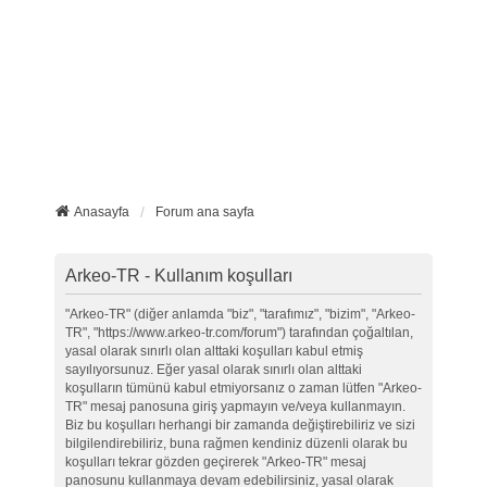
Anasayfa
Forum ana sayfa
Arkeo-TR - Kullanım koşulları
"Arkeo-TR" (diğer anlamda "biz", "tarafımız", "bizim", "Arkeo-
TR", "https://www.arkeo-tr.com/forum") tarafından çoğaltılan,
yasal olarak sınırlı olan alttaki koşulları kabul etmiş
sayılıyorsunuz. Eğer yasal olarak sınırlı olan alttaki
koşulların tümünü kabul etmiyorsanız o zaman lütfen "Arkeo-
TR" mesaj panosuna giriş yapmayın ve/veya kullanmayın.
Biz bu koşulları herhangi bir zamanda değiştirebiliriz ve sizi
bilgilendirebiliriz, buna rağmen kendiniz düzenli olarak bu
koşulları tekrar gözden geçirerek "Arkeo-TR" mesaj
panosunu kullanmaya devam edebilirsiniz, yasal olarak