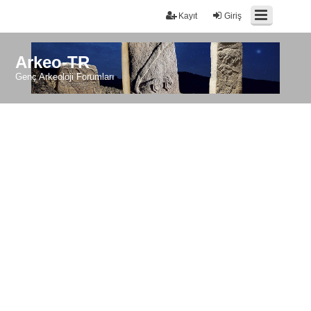
Kayıt
Giriş
Arkeo-TR
Genç Arkeoloji Forumları