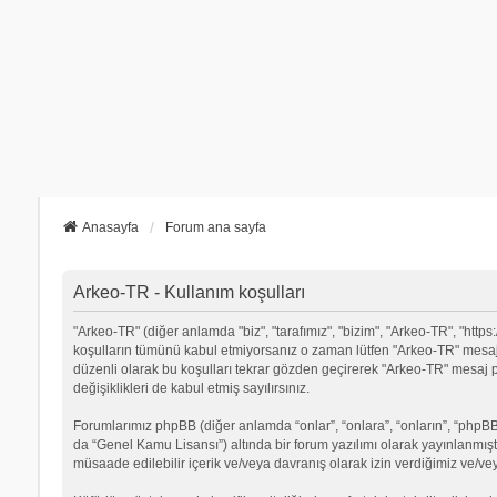
Anasayfa
Forum ana sayfa
Arkeo-TR - Kullanım koşulları
"Arkeo-TR" (diğer anlamda "biz", "tarafımız", "bizim", "Arkeo-TR", "https:
koşulların tümünü kabul etmiyorsanız o zaman lütfen "Arkeo-TR" mesaj p
düzenli olarak bu koşulları tekrar gözden geçirerek "Arkeo-TR" mesa
değişiklikleri de kabul etmiş sayılırsınız.
Forumlarımız phpBB (diğer anlamda “onlar”, “onlara”, “onların”, “phpBB 
da “Genel Kamu Lisansı”) altında bir forum yazılımı olarak yayınlanmışt
müsaade edilebilir içerik ve/veya davranış olarak izin verdiğimiz ve/ve