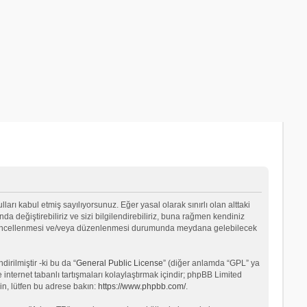
lları kabul etmiş sayılıyorsunuz. Eğer yasal olarak sınırlı olan alttaki
değiştirebiliriz ve sizi bilgilendirebiliriz, buna rağmen kendiniz
ın güncellenmesi ve/veya düzenlenmesi durumunda meydana gelebilecek
rilmiştir -ki bu da “
General Public License
” (diğer anlamda “GPL” ya
internet tabanlı tartışmaları kolaylaştırmak içindir; phpBB Limited
in, lütfen bu adrese bakın:
https://www.phpbb.com/
.