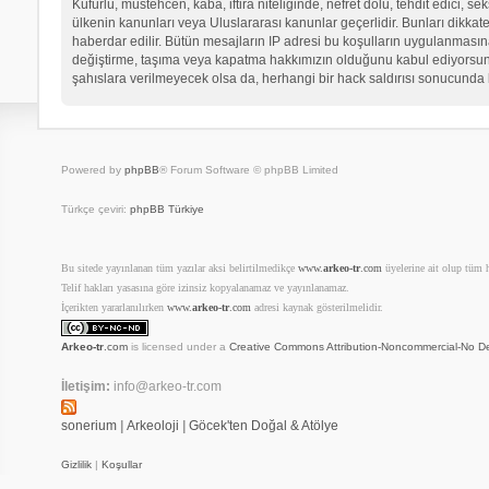
Küfürlü, müstehcen, kaba, iftira niteliğinde, nefret dolu, tehdit edici
ülkenin kanunları veya Uluslararası kanunlar geçerlidir. Bunları dikk
haberdar edilir. Bütün mesajların IP adresi bu koşulların uygulanma
değiştirme, taşıma veya kapatma hakkımızın olduğunu kabul ediyorsunuz.
şahıslara verilmeyecek olsa da, herhangi bir hack saldırısı sonucunda 
Powered by
phpBB
® Forum Software © phpBB Limited
Türkçe çeviri:
phpBB Türkiye
Bu sitede yayınlanan tüm yazılar aksi belirtilmedikçe
www.
arkeo-tr
.com
üyelerine ait olup tüm ha
Telif hakları yasasına göre izinsiz kopyalanamaz ve yayınlanamaz.
İçerikten yararlanılırken
www.
arkeo-tr
.com
adresi kaynak gösterilmelidir.
Arkeo-tr
.com
is licensed under a
Creative Commons Attribution-Noncommercial-No De
İletişim:
info@arkeo-tr.com
sonerium
|
Arkeoloji
|
Göcek'ten Doğal & Atölye
Gizlilik
|
Koşullar