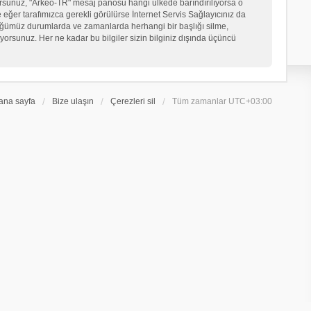
iyorsunuz, "Arkeo-TR" mesaj panosu hangi ülkede barındırılıyorsa o
er tarafımızca gerekli görülürse İnternet Servis Sağlayıcınız da
üğümüz durumlarda ve zamanlarda herhangi bir başlığı silme,
orsunuz. Her ne kadar bu bilgiler sizin bilginiz dışında üçüncü
ana sayfa
Bize ulaşın
Çerezleri sil
Tüm zamanlar
UTC+03:00