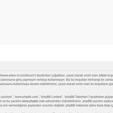
//www.arkeo-tr.com/forum") tarafından çoğaltılan, yasal olarak sınırlı olan alttaki koşu
anosuna giriş yapmayın ve/veya kullanmayın. Biz bu koşulları herhangi bir zamanda 
j panosunu kullanmaya devam edebilirsiniz, yasal olarak sınırlı olan bu koşullar
yazılımı”, “www.phpbb.com”, “phpBB Limited”, “phpBB Takımları”) tarafından güçlendi
ır ve bu yazılımı
www.phpbb.com
adresinden indirebilirsiniz. phpBB yazılımı sadece 
ya izin vermediğimiz şeylerden sorumlu değildir. phpBB hakkında daha fazla bilgi iç