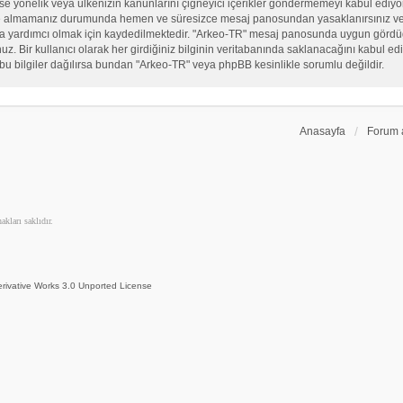
, sekse yönelik veya ülkenizin kanunlarını çiğneyici içerikler göndermemeyi kabul ed
ate almamanız durumunda hemen ve süresizce mesaj panosundan yasaklanırsınız ve eğ
sına yardımcı olmak için kaydedilmektedir. "Arkeo-TR" mesaj panosunda uygun görd
 Bir kullanıcı olarak her girdiğiniz bilginin veritabanında saklanacağını kabul ediy
bu bilgiler dağılırsa bundan "Arkeo-TR" veya phpBB kesinlikle sorumlu değildir.
Anasayfa
Forum 
kları saklıdır.
rivative Works 3.0 Unported License