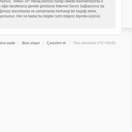
iyorsunuz, "Arkeo-TR" mesaj panosu hangi ülkede barındırılıyorsa o
er tarafımızca gerekli görülürse İnternet Servis Sağlayıcınız da
üğümüz durumlarda ve zamanlarda herhangi bir başlığı silme,
orsunuz. Her ne kadar bu bilgiler sizin bilginiz dışında üçüncü
ana sayfa
Bize ulaşın
Çerezleri sil
Tüm zamanlar
UTC+03:00