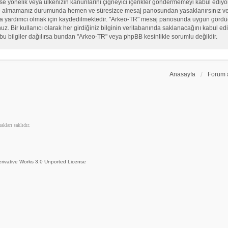
, sekse yönelik veya ülkenizin kanunlarını çiğneyici içerikler göndermemeyi kabul ed
ate almamanız durumunda hemen ve süresizce mesaj panosundan yasaklanırsınız ve eğ
sına yardımcı olmak için kaydedilmektedir. "Arkeo-TR" mesaj panosunda uygun görd
 Bir kullanıcı olarak her girdiğiniz bilginin veritabanında saklanacağını kabul ediy
bu bilgiler dağılırsa bundan "Arkeo-TR" veya phpBB kesinlikle sorumlu değildir.
Anasayfa
Forum 
kları saklıdır.
rivative Works 3.0 Unported License