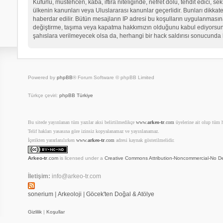
Küfürlü, müstehcen, kaba, iftira niteliğinde, nefret dolu, tehdit edici
ülkenin kanunları veya Uluslararası kanunlar geçerlidir. Bunları dikk
haberdar edilir. Bütün mesajların IP adresi bu koşulların uygulanma
değiştirme, taşıma veya kapatma hakkımızın olduğunu kabul ediyorsunuz.
şahıslara verilmeyecek olsa da, herhangi bir hack saldırısı sonucunda 
Powered by
phpBB
® Forum Software © phpBB Limited
Türkçe çeviri:
phpBB Türkiye
Bu sitede yayınlanan tüm yazılar aksi belirtilmedikçe
www.
arkeo-tr
.com
üyelerine ait olup tüm ha
Telif hakları yasasına göre izinsiz kopyalanamaz ve yayınlanamaz.
İçerikten yararlanılırken
www.
arkeo-tr
.com
adresi kaynak gösterilmelidir.
Arkeo-tr
.com
is licensed under a
Creative Commons Attribution-Noncommercial-No De
İletişim:
info@arkeo-tr.com
sonerium
|
Arkeoloji
|
Göcek'ten Doğal & Atölye
Gizlilik
|
Koşullar