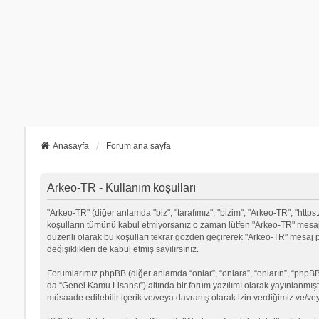
Anasayfa
Forum ana sayfa
Arkeo-TR - Kullanım koşulları
"Arkeo-TR" (diğer anlamda "biz", "tarafımız", "bizim", "Arkeo-TR", "https:
koşulların tümünü kabul etmiyorsanız o zaman lütfen "Arkeo-TR" mesaj p
düzenli olarak bu koşulları tekrar gözden geçirerek "Arkeo-TR" mesa
değişiklikleri de kabul etmiş sayılırsınız.
Forumlarımız phpBB (diğer anlamda “onlar”, “onlara”, “onların”, “phpBB 
da “Genel Kamu Lisansı”) altında bir forum yazılımı olarak yayınlanmışt
müsaade edilebilir içerik ve/veya davranış olarak izin verdiğimiz ve/ve