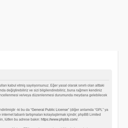
lları kabul etmiş sayılıyorsunuz. Eğer yasal olarak sınırlı olan alttaki
değiştirebiliriz ve sizi bilgilendirebiliriz, buna rağmen kendiniz
ın güncellenmesi ve/veya düzenlenmesi durumunda meydana gelebilecek
rilmiştir -ki bu da “
General Public License
” (diğer anlamda “GPL” ya
internet tabanlı tartışmaları kolaylaştırmak içindir; phpBB Limited
in, lütfen bu adrese bakın:
https://www.phpbb.com/
.