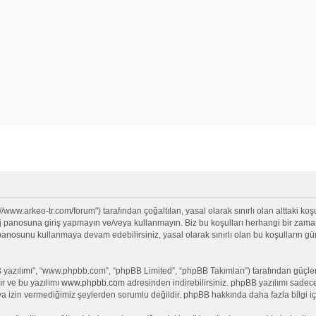
//www.arkeo-tr.com/forum") tarafından çoğaltılan, yasal olarak sınırlı olan alttaki koşu
anosuna giriş yapmayın ve/veya kullanmayın. Biz bu koşulları herhangi bir zamanda 
j panosunu kullanmaya devam edebilirsiniz, yasal olarak sınırlı olan bu koşullar
yazılımı”, “www.phpbb.com”, “phpBB Limited”, “phpBB Takımları”) tarafından güçlendi
ır ve bu yazılımı
www.phpbb.com
adresinden indirebilirsiniz. phpBB yazılımı sadece 
ya izin vermediğimiz şeylerden sorumlu değildir. phpBB hakkında daha fazla bilgi iç