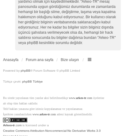
yardımcı olmak için kaydedilmektedir. "Arkeo-TR" mesaj
panosunda uygun gördüğümüz durumlarda ve zamanlarda
herhangi bir başlığı silme, değiştirme, taşıma veya kapatma
hakkımızın olduğunu kabul ediyorsunuz. Bir kullanıcı olarak
her girdiğiniz bilginin veritabanında saklanacağını kabul
ediyorsunuz. Her ne kadar bu bilgiler sizin bilginiz dışında
üçüncü şahıslara verilmeyecek olsa da, herhangi bir hack
saldırısı sonucunda bu bilgiler dağılırsa bundan "Arkeo-TR"
veya phpBB kesinlikle sorumlu değildir.
Anasayfa
Forum ana sayfa
Bize ulaşın
Powered by
phpBB
® Forum Software © phpBB Limited
Türkçe çeviri:
phpBB Türkiye
Bu sitede yayınlanan tüm yazılar aksi belirtilmedikçe
www.
arkeo-tr
.com
üyelerine
ait olup tüm hakları saklıdır.
Telif hakları yasasına göre izinsiz kopyalanamaz ve yayınlanamaz.
İçerikten yararlanılırken
www.
arkeo-tr
.com
adresi kaynak gösterilmelidir.
Arkeo-tr
.com
is licensed under a
Creative Commons Attribution-Noncommercial-No Derivative Works 3.0