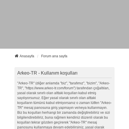
Anasayfa
Forum ana sayfa
Arkeo-TR - Kullanım koşulları
"Arkeo-TR" (diğer anlamda "biz", "tarafımız", "bizim", "Arkeo-
TR", "https://www.arkeo-tr.com/forum") tarafından çoğaltılan,
yasal olarak sınırlı olan alttaki koşulları kabul etmiş
sayılıyorsunuz. Eğer yasal olarak sınırlı olan alttaki
koşulların tümünü kabul etmiyorsanız o zaman lütfen "Arkeo-
TR" mesaj panosuna giriş yapmayın ve/veya kullanmayın.
Biz bu koşulları herhangi bir zamanda değiştirebiliriz ve sizi
bilgilendirebiliriz, buna rağmen kendiniz düzenli olarak bu
koşulları tekrar gözden geçirerek "Arkeo-TR" mesaj
panosunu kullanmaya devam edebilirsiniz, yasal olarak