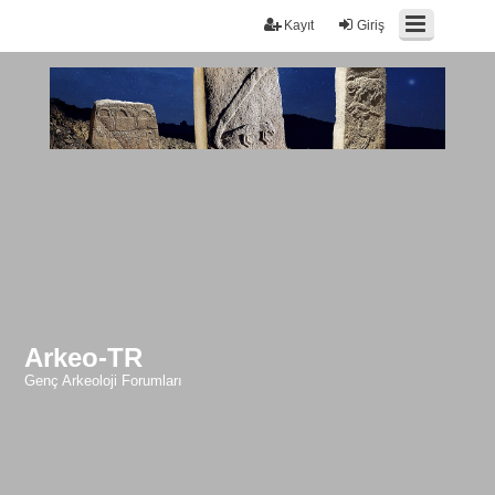
Kayıt
Giriş
Arkeo-TR
Genç Arkeoloji Forumları