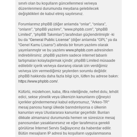
sınırlı olan bu koşulların güncellenmesi ve/veya
düzenlenmesi durumunda meydana gelebilecek
değişiklikleri de kabul etmiş sayılırsınız.
Forumlarımız phpBB (diğer anlamda “onlar”, “onlara”,
“onların”, “phpBB yazılımı”, “www.phpbb.com”, “phpBB
Limited”, “phpBB Takımları”) tarafından güçlendirilmiştir -ki
bu da “
General Public License
” (diğer anlamda “GPL” ya da
“Genel Kamu Lisansı”) altında bir forum yazılımı olarak
yayınlanmıştır ve bu yazılımı
www.phpbb.com
adresinden
indirebilirsiniz. phpBB yazılımı sadece internet tabanlı
tartışmaları kolaylaştırmak içindir; phpBB Limited müsaade
edilebilir içerik ve/veya davranış olarak izin verdiğimiz
ve/veya izin vermediğimiz şeylerden sorumlu değildir.
phpBB hakkında daha fazla bilgi için, lütfen bu adrese bakın:
https://www.phpbb.com/
.
Küfürlü, müstehcen, kaba, iftira niteliğinde, nefret dolu, tehdit
edici, sekse yönelik veya ülkenizin kanunlarını çiğneyici
içerikler göndermemeyi kabul ediyorsunuz, "Arkeo-TR"
mesaj panosu hangi ülkede barındırılıyorsa o ülkenin
kanunları veya Uluslararası kanunlar geçerlidir. Bunları
dikkate almamanız durumunda hemen ve süresizce mesaj
panosundan yasaklanırsınız ve eğer tarafımızca gerekli
görülürse İnternet Servis Sağlayıcınız da haberdar edilir.
Bütün mesajların IP adresi bu koşulların uygulanmasına