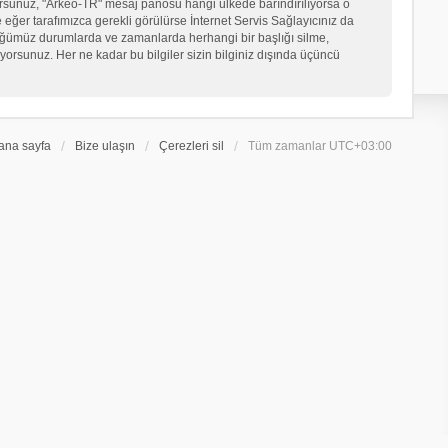
iyorsunuz, "Arkeo-TR" mesaj panosu hangi ülkede barındırılıyorsa o
er tarafımızca gerekli görülürse İnternet Servis Sağlayıcınız da
üğümüz durumlarda ve zamanlarda herhangi bir başlığı silme,
orsunuz. Her ne kadar bu bilgiler sizin bilginiz dışında üçüncü
ana sayfa
Bize ulaşın
Çerezleri sil
Tüm zamanlar
UTC+03:00