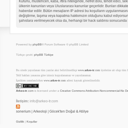
Küfürlü, müstehcen, kaba, iftira niteliğinde, nefret dolu, tehdit edici
ülkenin kanunları veya Uluslararası kanunlar geçerlidir. Bunları dikk
haberdar edilir. Bütün mesajların IP adresi bu koşulların uygulanma
değiştirme, taşıma veya kapatma hakkımızın olduğunu kabul ediyorsunuz.
şahıslara verilmeyecek olsa da, herhangi bir hack saldırısı sonucunda 
Powered by
phpBB
® Forum Software © phpBB Limited
Türkçe çeviri:
phpBB Türkiye
Bu sitede yayınlanan tüm yazılar aksi belirtilmedikçe
www.
arkeo-tr
.com
üyelerine ait olup tüm ha
Telif hakları yasasına göre izinsiz kopyalanamaz ve yayınlanamaz.
İçerikten yararlanılırken
www.
arkeo-tr
.com
adresi kaynak gösterilmelidir.
Arkeo-tr
.com
is licensed under a
Creative Commons Attribution-Noncommercial-No De
İletişim:
info@arkeo-tr.com
sonerium
|
Arkeoloji
|
Göcek'ten Doğal & Atölye
Gizlilik
|
Koşullar