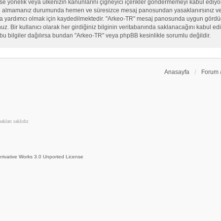
, sekse yönelik veya ülkenizin kanunlarını çiğneyici içerikler göndermemeyi kabul ed
ate almamanız durumunda hemen ve süresizce mesaj panosundan yasaklanırsınız ve eğ
sına yardımcı olmak için kaydedilmektedir. "Arkeo-TR" mesaj panosunda uygun görd
 Bir kullanıcı olarak her girdiğiniz bilginin veritabanında saklanacağını kabul ediy
bu bilgiler dağılırsa bundan "Arkeo-TR" veya phpBB kesinlikle sorumlu değildir.
Anasayfa
Forum 
kları saklıdır.
rivative Works 3.0 Unported License