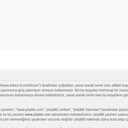
//www.arkeo-tr.com/forum") tarafından çoğaltılan, yasal olarak sınırlı olan alttaki koşu
anosuna giriş yapmayın ve/veya kullanmayın. Biz bu koşulları herhangi bir zamanda 
j panosunu kullanmaya devam edebilirsiniz, yasal olarak sınırlı olan bu koşullar
yazılımı”, “www.phpbb.com”, “phpBB Limited”, “phpBB Takımları”) tarafından güçlendi
ır ve bu yazılımı
www.phpbb.com
adresinden indirebilirsiniz. phpBB yazılımı sadece 
ya izin vermediğimiz şeylerden sorumlu değildir. phpBB hakkında daha fazla bilgi iç