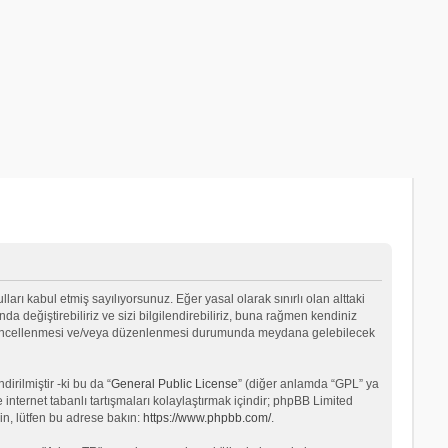
lları kabul etmiş sayılıyorsunuz. Eğer yasal olarak sınırlı olan alttaki
değiştirebiliriz ve sizi bilgilendirebiliriz, buna rağmen kendiniz
ın güncellenmesi ve/veya düzenlenmesi durumunda meydana gelebilecek
rilmiştir -ki bu da “
General Public License
” (diğer anlamda “GPL” ya
internet tabanlı tartışmaları kolaylaştırmak içindir; phpBB Limited
in, lütfen bu adrese bakın:
https://www.phpbb.com/
.