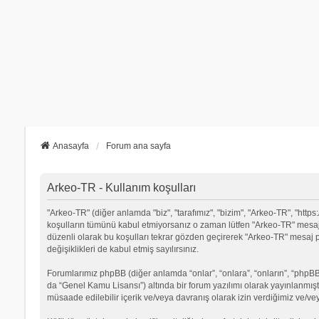
Anasayfa
Forum ana sayfa
Arkeo-TR - Kullanım koşulları
"Arkeo-TR" (diğer anlamda "biz", "tarafımız", "bizim", "Arkeo-TR", "https:
koşulların tümünü kabul etmiyorsanız o zaman lütfen "Arkeo-TR" mesaj p
düzenli olarak bu koşulları tekrar gözden geçirerek "Arkeo-TR" mesa
değişiklikleri de kabul etmiş sayılırsınız.
Forumlarımız phpBB (diğer anlamda “onlar”, “onlara”, “onların”, “phpBB 
da “Genel Kamu Lisansı”) altında bir forum yazılımı olarak yayınlanmışt
müsaade edilebilir içerik ve/veya davranış olarak izin verdiğimiz ve/ve