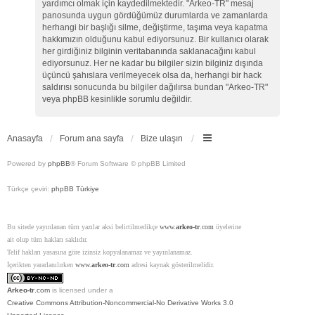
yardımcı olmak için kaydedilmektedir. "Arkeo-TR" mesaj
panosunda uygun gördüğümüz durumlarda ve zamanlarda
herhangi bir başlığı silme, değiştirme, taşıma veya kapatma
hakkımızın olduğunu kabul ediyorsunuz. Bir kullanıcı olarak
her girdiğiniz bilginin veritabanında saklanacağını kabul
ediyorsunuz. Her ne kadar bu bilgiler sizin bilginiz dışında
üçüncü şahıslara verilmeyecek olsa da, herhangi bir hack
saldırısı sonucunda bu bilgiler dağılırsa bundan "Arkeo-TR"
veya phpBB kesinlikle sorumlu değildir.
Anasayfa
Forum ana sayfa
Bize ulaşın
Powered by
phpBB
® Forum Software © phpBB Limited
Türkçe çeviri:
phpBB Türkiye
Bu sitede yayınlanan tüm yazılar aksi belirtilmedikçe
www.
arkeo-tr
.com
üyelerine
ait olup tüm hakları saklıdır.
Telif hakları yasasına göre izinsiz kopyalanamaz ve yayınlanamaz.
İçerikten yararlanılırken
www.
arkeo-tr
.com
adresi kaynak gösterilmelidir.
Arkeo-tr
.com
is licensed under a
Creative Commons Attribution-Noncommercial-No Derivative Works 3.0