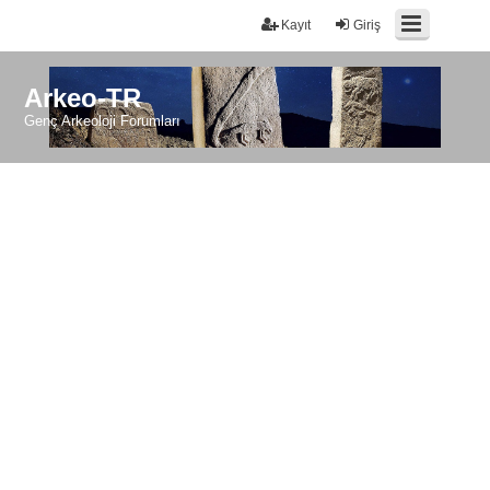
Kayıt
Giriş
Arkeo-TR
Genç Arkeoloji Forumları