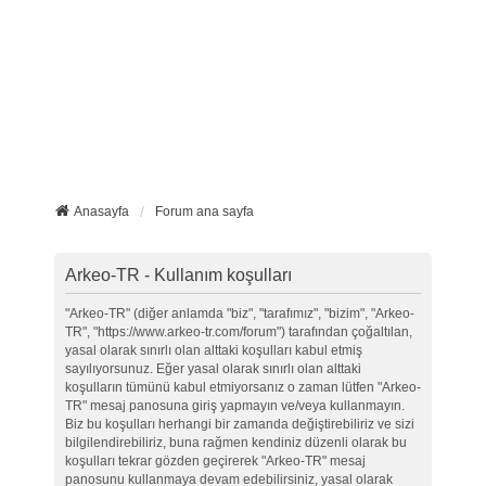
Anasayfa
Forum ana sayfa
Arkeo-TR - Kullanım koşulları
"Arkeo-TR" (diğer anlamda "biz", "tarafımız", "bizim", "Arkeo-
TR", "https://www.arkeo-tr.com/forum") tarafından çoğaltılan,
yasal olarak sınırlı olan alttaki koşulları kabul etmiş
sayılıyorsunuz. Eğer yasal olarak sınırlı olan alttaki
koşulların tümünü kabul etmiyorsanız o zaman lütfen "Arkeo-
TR" mesaj panosuna giriş yapmayın ve/veya kullanmayın.
Biz bu koşulları herhangi bir zamanda değiştirebiliriz ve sizi
bilgilendirebiliriz, buna rağmen kendiniz düzenli olarak bu
koşulları tekrar gözden geçirerek "Arkeo-TR" mesaj
panosunu kullanmaya devam edebilirsiniz, yasal olarak