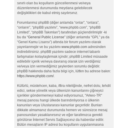
sınırlı olan bu koşulların güncellenmesi ve/veya
düzenlenmesi durumunda meydana gelebilecek
değişiklikleri de kabul etmiş sayılırsınız.
Forumlarımız phpBB (diğer anlamda “onlar”, “onlara”,
“onların”, “phpBB yazılımı”, “www.phpbb.com”, “phpBB
Limited”, “phpBB Takımları”) tarafından güçlendirilmiştir -ki
bu da “
General Public License
” (diğer anlamda “GPL” ya da
“Genel Kamu Lisansı”) altında bir forum yazılımı olarak
yayınlanmıştır ve bu yazılımı
www.phpbb.com
adresinden
indirebilirsiniz. phpBB yazılımı sadece internet tabanlı
tartışmaları kolaylaştırmak içindir; phpBB Limited müsaade
edilebilir içerik ve/veya davranış olarak izin verdiğimiz
ve/veya izin vermediğimiz şeylerden sorumlu değildir.
phpBB hakkında daha fazla bilgi için, lütfen bu adrese bakın:
https://www.phpbb.com/
.
Küfürlü, müstehcen, kaba, iftira niteliğinde, nefret dolu, tehdit
edici, sekse yönelik veya ülkenizin kanunlarını çiğneyici
içerikler göndermemeyi kabul ediyorsunuz, "Arkeo-TR"
mesaj panosu hangi ülkede barındırılıyorsa o ülkenin
kanunları veya Uluslararası kanunlar geçerlidir. Bunları
dikkate almamanız durumunda hemen ve süresizce mesaj
panosundan yasaklanırsınız ve eğer tarafımızca gerekli
görülürse İnternet Servis Sağlayıcınız da haberdar edilir.
Bütün mesajların IP adresi bu koşulların uygulanmasına