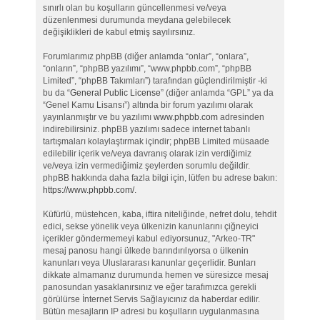
sınırlı olan bu koşulların güncellenmesi ve/veya
düzenlenmesi durumunda meydana gelebilecek
değişiklikleri de kabul etmiş sayılırsınız.
Forumlarımız phpBB (diğer anlamda “onlar”, “onlara”,
“onların”, “phpBB yazılımı”, “www.phpbb.com”, “phpBB
Limited”, “phpBB Takımları”) tarafından güçlendirilmiştir -ki
bu da “
General Public License
” (diğer anlamda “GPL” ya da
“Genel Kamu Lisansı”) altında bir forum yazılımı olarak
yayınlanmıştır ve bu yazılımı
www.phpbb.com
adresinden
indirebilirsiniz. phpBB yazılımı sadece internet tabanlı
tartışmaları kolaylaştırmak içindir; phpBB Limited müsaade
edilebilir içerik ve/veya davranış olarak izin verdiğimiz
ve/veya izin vermediğimiz şeylerden sorumlu değildir.
phpBB hakkında daha fazla bilgi için, lütfen bu adrese bakın:
https://www.phpbb.com/
.
Küfürlü, müstehcen, kaba, iftira niteliğinde, nefret dolu, tehdit
edici, sekse yönelik veya ülkenizin kanunlarını çiğneyici
içerikler göndermemeyi kabul ediyorsunuz, "Arkeo-TR"
mesaj panosu hangi ülkede barındırılıyorsa o ülkenin
kanunları veya Uluslararası kanunlar geçerlidir. Bunları
dikkate almamanız durumunda hemen ve süresizce mesaj
panosundan yasaklanırsınız ve eğer tarafımızca gerekli
görülürse İnternet Servis Sağlayıcınız da haberdar edilir.
Bütün mesajların IP adresi bu koşulların uygulanmasına