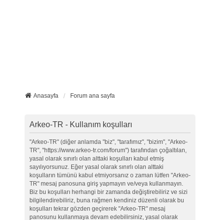
Anasayfa
Forum ana sayfa
Arkeo-TR - Kullanım koşulları
"Arkeo-TR" (diğer anlamda "biz", "tarafımız", "bizim", "Arkeo-
TR", "https://www.arkeo-tr.com/forum") tarafından çoğaltılan,
yasal olarak sınırlı olan alttaki koşulları kabul etmiş
sayılıyorsunuz. Eğer yasal olarak sınırlı olan alttaki
koşulların tümünü kabul etmiyorsanız o zaman lütfen "Arkeo-
TR" mesaj panosuna giriş yapmayın ve/veya kullanmayın.
Biz bu koşulları herhangi bir zamanda değiştirebiliriz ve sizi
bilgilendirebiliriz, buna rağmen kendiniz düzenli olarak bu
koşulları tekrar gözden geçirerek "Arkeo-TR" mesaj
panosunu kullanmaya devam edebilirsiniz, yasal olarak