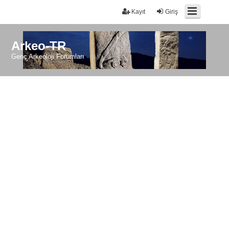
Kayıt
Giriş
Arkeo-TR
Genç Arkeoloji Forumları