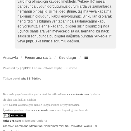
yardımcı olmak için kaydedilmektedir. "Arkeo-TR" mesaj
panosunda uygun gördüğümüz durumlarda ve zamanlarda
herhangi bir başlığı silme, değiştirme, taşıma veya kapatma
hakkımızın olduğunu kabul ediyorsunuz. Bir kullanıcı olarak
her girdiğiniz bilginin veritabanında saklanacağını kabul
ediyorsunuz. Her ne kadar bu bilgiler sizin bilginiz dışında
üçüncü şahıslara verilmeyecek olsa da, herhangi bir hack
saldırısı sonucunda bu bilgiler dağılırsa bundan "Arkeo-TR"
veya phpBB kesinlikle sorumlu değildir.
Anasayfa
Forum ana sayfa
Bize ulaşın
Powered by
phpBB
® Forum Software © phpBB Limited
Türkçe çeviri:
phpBB Türkiye
Bu sitede yayınlanan tüm yazılar aksi belirtilmedikçe
www.
arkeo-tr
.com
üyelerine
ait olup tüm hakları saklıdır.
Telif hakları yasasına göre izinsiz kopyalanamaz ve yayınlanamaz.
İçerikten yararlanılırken
www.
arkeo-tr
.com
adresi kaynak gösterilmelidir.
Arkeo-tr
.com
is licensed under a
Creative Commons Attribution-Noncommercial-No Derivative Works 3.0