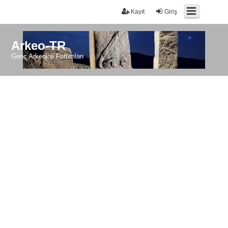
Kayıt
Giriş
Arkeo-TR
Genç Arkeoloji Forumları