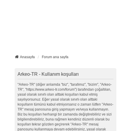
Anasayfa
Forum ana sayfa
Arkeo-TR - Kullanım koşulları
"Arkeo-TR" (diğer anlamda "biz", "tarafımız", "bizim", "Arkeo-
TR", "https://www.arkeo-tr.com/forum") tarafından çoğaltılan,
yasal olarak sınırlı olan alttaki koşulları kabul etmiş
sayılıyorsunuz. Eğer yasal olarak sınırlı olan alttaki
koşulların tümünü kabul etmiyorsanız o zaman lütfen "Arkeo-
TR" mesaj panosuna giriş yapmayın ve/veya kullanmayın.
Biz bu koşulları herhangi bir zamanda değiştirebiliriz ve sizi
bilgilendirebiliriz, buna rağmen kendiniz düzenli olarak bu
koşulları tekrar gözden geçirerek "Arkeo-TR" mesaj
panosunu kullanmaya devam edebilirsiniz, yasal olarak