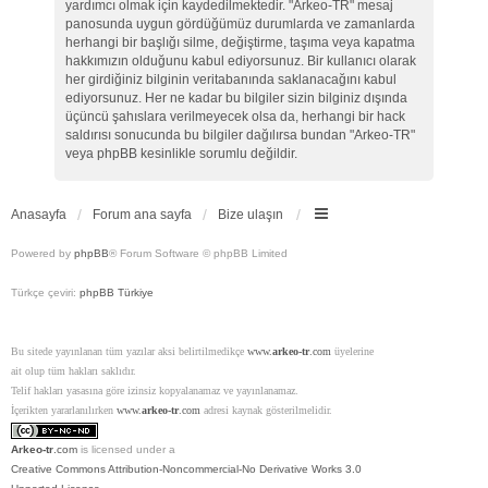
yardımcı olmak için kaydedilmektedir. "Arkeo-TR" mesaj
panosunda uygun gördüğümüz durumlarda ve zamanlarda
herhangi bir başlığı silme, değiştirme, taşıma veya kapatma
hakkımızın olduğunu kabul ediyorsunuz. Bir kullanıcı olarak
her girdiğiniz bilginin veritabanında saklanacağını kabul
ediyorsunuz. Her ne kadar bu bilgiler sizin bilginiz dışında
üçüncü şahıslara verilmeyecek olsa da, herhangi bir hack
saldırısı sonucunda bu bilgiler dağılırsa bundan "Arkeo-TR"
veya phpBB kesinlikle sorumlu değildir.
Anasayfa
Forum ana sayfa
Bize ulaşın
Powered by
phpBB
® Forum Software © phpBB Limited
Türkçe çeviri:
phpBB Türkiye
Bu sitede yayınlanan tüm yazılar aksi belirtilmedikçe
www.
arkeo-tr
.com
üyelerine
ait olup tüm hakları saklıdır.
Telif hakları yasasına göre izinsiz kopyalanamaz ve yayınlanamaz.
İçerikten yararlanılırken
www.
arkeo-tr
.com
adresi kaynak gösterilmelidir.
Arkeo-tr
.com
is licensed under a
Creative Commons Attribution-Noncommercial-No Derivative Works 3.0