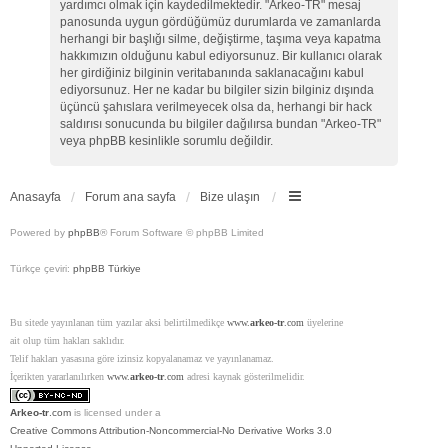
yardımcı olmak için kaydedilmektedir. "Arkeo-TR" mesaj
panosunda uygun gördüğümüz durumlarda ve zamanlarda
herhangi bir başlığı silme, değiştirme, taşıma veya kapatma
hakkımızın olduğunu kabul ediyorsunuz. Bir kullanıcı olarak
her girdiğiniz bilginin veritabanında saklanacağını kabul
ediyorsunuz. Her ne kadar bu bilgiler sizin bilginiz dışında
üçüncü şahıslara verilmeyecek olsa da, herhangi bir hack
saldırısı sonucunda bu bilgiler dağılırsa bundan "Arkeo-TR"
veya phpBB kesinlikle sorumlu değildir.
Anasayfa
Forum ana sayfa
Bize ulaşın
Powered by
phpBB
® Forum Software © phpBB Limited
Türkçe çeviri:
phpBB Türkiye
Bu sitede yayınlanan tüm yazılar aksi belirtilmedikçe
www.
arkeo-tr
.com
üyelerine
ait olup tüm hakları saklıdır.
Telif hakları yasasına göre izinsiz kopyalanamaz ve yayınlanamaz.
İçerikten yararlanılırken
www.
arkeo-tr
.com
adresi kaynak gösterilmelidir.
Arkeo-tr
.com
is licensed under a
Creative Commons Attribution-Noncommercial-No Derivative Works 3.0