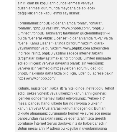
sınırlı olan bu koşulların güncellenmesi ve/veya
düzenlenmesi durumunda meydana gelebilecek
değişiklikleri de kabul etmiş sayılırsınız.
Forumlarımız phpBB (diğer anlamda “onlar”, “onlara”,
“onların”, “phpBB yazılımı”, “www.phpbb.com”, “phpBB
Limited”, “phpBB Takımları”) tarafından güçlendirilmiştir -ki
bu da “
General Public License
” (diğer anlamda “GPL” ya da
“Genel Kamu Lisansı”) altında bir forum yazılımı olarak
yayınlanmıştır ve bu yazılımı
www.phpbb.com
adresinden
indirebilirsiniz. phpBB yazılımı sadece internet tabanlı
tartışmaları kolaylaştırmak içindir; phpBB Limited müsaade
edilebilir içerik ve/veya davranış olarak izin verdiğimiz
ve/veya izin vermediğimiz şeylerden sorumlu değildir.
phpBB hakkında daha fazla bilgi için, lütfen bu adrese bakın:
https://www.phpbb.com/
.
Küfürlü, müstehcen, kaba, iftira niteliğinde, nefret dolu, tehdit
edici, sekse yönelik veya ülkenizin kanunlarını çiğneyici
içerikler göndermemeyi kabul ediyorsunuz, "Arkeo-TR"
mesaj panosu hangi ülkede barındırılıyorsa o ülkenin
kanunları veya Uluslararası kanunlar geçerlidir. Bunları
dikkate almamanız durumunda hemen ve süresizce mesaj
panosundan yasaklanırsınız ve eğer tarafımızca gerekli
görülürse İnternet Servis Sağlayıcınız da haberdar edilir.
Bütün mesajların IP adresi bu koşulların uygulanmasına