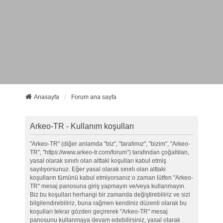
Anasayfa
Forum ana sayfa
Arkeo-TR - Kullanım koşulları
"Arkeo-TR" (diğer anlamda "biz", "tarafımız", "bizim", "Arkeo-
TR", "https://www.arkeo-tr.com/forum") tarafından çoğaltılan,
yasal olarak sınırlı olan alttaki koşulları kabul etmiş
sayılıyorsunuz. Eğer yasal olarak sınırlı olan alttaki
koşulların tümünü kabul etmiyorsanız o zaman lütfen "Arkeo-
TR" mesaj panosuna giriş yapmayın ve/veya kullanmayın.
Biz bu koşulları herhangi bir zamanda değiştirebiliriz ve sizi
bilgilendirebiliriz, buna rağmen kendiniz düzenli olarak bu
koşulları tekrar gözden geçirerek "Arkeo-TR" mesaj
panosunu kullanmaya devam edebilirsiniz, yasal olarak