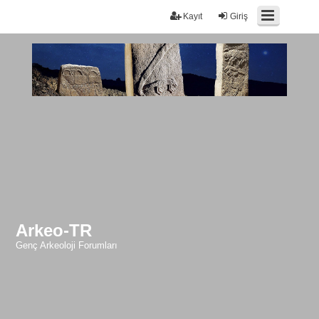
Kayıt
Giriş
Arkeo-TR
Genç Arkeoloji Forumları