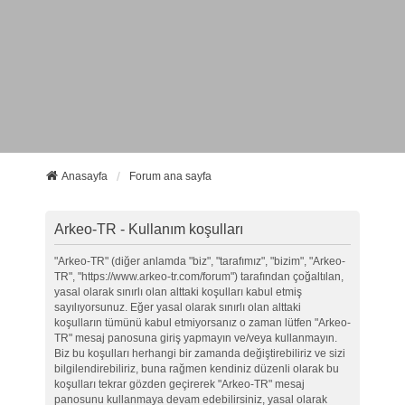
Anasayfa
Forum ana sayfa
Arkeo-TR - Kullanım koşulları
"Arkeo-TR" (diğer anlamda "biz", "tarafımız", "bizim", "Arkeo-
TR", "https://www.arkeo-tr.com/forum") tarafından çoğaltılan,
yasal olarak sınırlı olan alttaki koşulları kabul etmiş
sayılıyorsunuz. Eğer yasal olarak sınırlı olan alttaki
koşulların tümünü kabul etmiyorsanız o zaman lütfen "Arkeo-
TR" mesaj panosuna giriş yapmayın ve/veya kullanmayın.
Biz bu koşulları herhangi bir zamanda değiştirebiliriz ve sizi
bilgilendirebiliriz, buna rağmen kendiniz düzenli olarak bu
koşulları tekrar gözden geçirerek "Arkeo-TR" mesaj
panosunu kullanmaya devam edebilirsiniz, yasal olarak