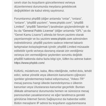
sınırlı olan bu koşulların güncellenmesi ve/veya
düzenlenmesi durumunda meydana gelebilecek
değişiklikleri de kabul etmiş sayılırsınız.
Forumlarımız phpBB (diğer anlamda “onlar”, “onlara”,
“onların”, “phpBB yazılımı”, “www.phpbb.com”, “phpBB
Limited”, “phpBB Takımları”) tarafından güçlendirilmiştir -ki
bu da “
General Public License
” (diğer anlamda “GPL” ya da
“Genel Kamu Lisansı”) altında bir forum yazılımı olarak
yayınlanmıştır ve bu yazılımı
www.phpbb.com
adresinden
indirebilirsiniz. phpBB yazılımı sadece internet tabanlı
tartışmaları kolaylaştırmak içindir; phpBB Limited müsaade
edilebilir içerik ve/veya davranış olarak izin verdiğimiz
ve/veya izin vermediğimiz şeylerden sorumlu değildir.
phpBB hakkında daha fazla bilgi için, lütfen bu adrese bakın:
https://www.phpbb.com/
.
Küfürlü, müstehcen, kaba, iftira niteliğinde, nefret dolu, tehdit
edici, sekse yönelik veya ülkenizin kanunlarını çiğneyici
içerikler göndermemeyi kabul ediyorsunuz, "Arkeo-TR"
mesaj panosu hangi ülkede barındırılıyorsa o ülkenin
kanunları veya Uluslararası kanunlar geçerlidir. Bunları
dikkate almamanız durumunda hemen ve süresizce mesaj
panosundan yasaklanırsınız ve eğer tarafımızca gerekli
görülürse İnternet Servis Sağlayıcınız da haberdar edilir.
Bütün mesajların IP adresi bu koşulların uygulanmasına