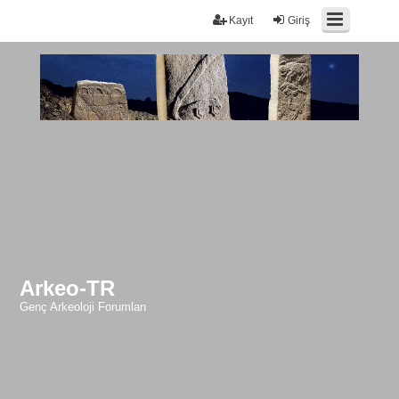
Kayıt
Giriş
Arkeo-TR
Genç Arkeoloji Forumları