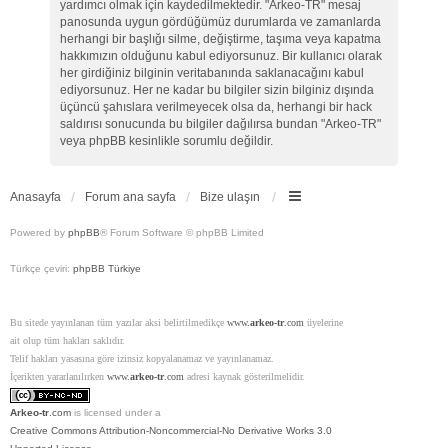
yardımcı olmak için kaydedilmektedir. "Arkeo-TR" mesaj
panosunda uygun gördüğümüz durumlarda ve zamanlarda
herhangi bir başlığı silme, değiştirme, taşıma veya kapatma
hakkımızın olduğunu kabul ediyorsunuz. Bir kullanıcı olarak
her girdiğiniz bilginin veritabanında saklanacağını kabul
ediyorsunuz. Her ne kadar bu bilgiler sizin bilginiz dışında
üçüncü şahıslara verilmeyecek olsa da, herhangi bir hack
saldırısı sonucunda bu bilgiler dağılırsa bundan "Arkeo-TR"
veya phpBB kesinlikle sorumlu değildir.
Anasayfa
Forum ana sayfa
Bize ulaşın
Powered by
phpBB
® Forum Software © phpBB Limited
Türkçe çeviri:
phpBB Türkiye
Bu sitede yayınlanan tüm yazılar aksi belirtilmedikçe
www.
arkeo-tr
.com
üyelerine
ait olup tüm hakları saklıdır.
Telif hakları yasasına göre izinsiz kopyalanamaz ve yayınlanamaz.
İçerikten yararlanılırken
www.
arkeo-tr
.com
adresi kaynak gösterilmelidir.
Arkeo-tr
.com
is licensed under a
Creative Commons Attribution-Noncommercial-No Derivative Works 3.0