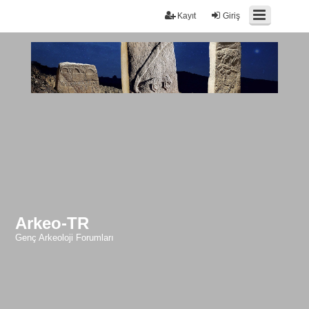
Kayıt
Giriş
Arkeo-TR
Genç Arkeoloji Forumları