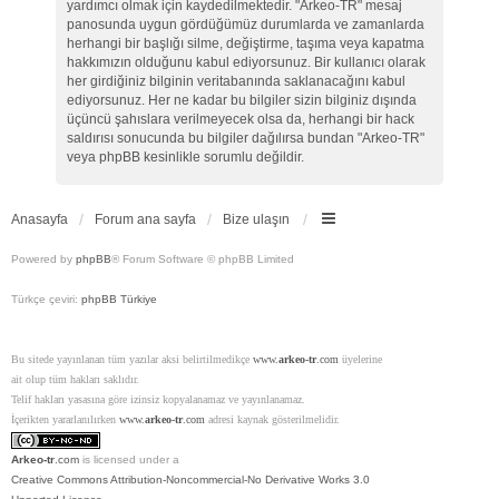
yardımcı olmak için kaydedilmektedir. "Arkeo-TR" mesaj
panosunda uygun gördüğümüz durumlarda ve zamanlarda
herhangi bir başlığı silme, değiştirme, taşıma veya kapatma
hakkımızın olduğunu kabul ediyorsunuz. Bir kullanıcı olarak
her girdiğiniz bilginin veritabanında saklanacağını kabul
ediyorsunuz. Her ne kadar bu bilgiler sizin bilginiz dışında
üçüncü şahıslara verilmeyecek olsa da, herhangi bir hack
saldırısı sonucunda bu bilgiler dağılırsa bundan "Arkeo-TR"
veya phpBB kesinlikle sorumlu değildir.
Anasayfa
Forum ana sayfa
Bize ulaşın
Powered by
phpBB
® Forum Software © phpBB Limited
Türkçe çeviri:
phpBB Türkiye
Bu sitede yayınlanan tüm yazılar aksi belirtilmedikçe
www.
arkeo-tr
.com
üyelerine
ait olup tüm hakları saklıdır.
Telif hakları yasasına göre izinsiz kopyalanamaz ve yayınlanamaz.
İçerikten yararlanılırken
www.
arkeo-tr
.com
adresi kaynak gösterilmelidir.
Arkeo-tr
.com
is licensed under a
Creative Commons Attribution-Noncommercial-No Derivative Works 3.0