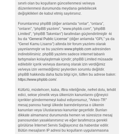
sınırlı olan bu koşulların güncellenmesi ve/veya
düzenlenmesi durumunda meydana gelebilecek
değişiklikleri de kabul etmiş sayılırsınız.
Forumlarımız phpBB (diğer anlamda “onlar”, “onlara”,
“onların”, “phpBB yazılımı”, “www.phpbb.com”, “phpBB
Limited”, “phpBB Takımları”) tarafından güçlendirilmiştir -ki
bu da “
General Public License
” (diğer anlamda “GPL” ya da
“Genel Kamu Lisansı”) altında bir forum yazılımı olarak
yayınlanmıştır ve bu yazılımı
www.phpbb.com
adresinden
indirebilirsiniz. phpBB yazılımı sadece internet tabanlı
tartışmaları kolaylaştırmak içindir; phpBB Limited müsaade
edilebilir içerik ve/veya davranış olarak izin verdiğimiz
ve/veya izin vermediğimiz şeylerden sorumlu değildir.
phpBB hakkında daha fazla bilgi için, lütfen bu adrese bakın:
https://www.phpbb.com/
.
Küfürlü, müstehcen, kaba, iftira niteliğinde, nefret dolu, tehdit
edici, sekse yönelik veya ülkenizin kanunlarını çiğneyici
içerikler göndermemeyi kabul ediyorsunuz, "Arkeo-TR"
mesaj panosu hangi ülkede barındırılıyorsa o ülkenin
kanunları veya Uluslararası kanunlar geçerlidir. Bunları
dikkate almamanız durumunda hemen ve süresizce mesaj
panosundan yasaklanırsınız ve eğer tarafımızca gerekli
görülürse İnternet Servis Sağlayıcınız da haberdar edilir.
Bütün mesajların IP adresi bu koşulların uygulanmasına