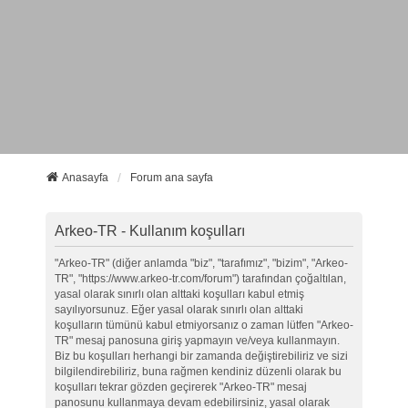
Anasayfa
Forum ana sayfa
Arkeo-TR - Kullanım koşulları
"Arkeo-TR" (diğer anlamda "biz", "tarafımız", "bizim", "Arkeo-
TR", "https://www.arkeo-tr.com/forum") tarafından çoğaltılan,
yasal olarak sınırlı olan alttaki koşulları kabul etmiş
sayılıyorsunuz. Eğer yasal olarak sınırlı olan alttaki
koşulların tümünü kabul etmiyorsanız o zaman lütfen "Arkeo-
TR" mesaj panosuna giriş yapmayın ve/veya kullanmayın.
Biz bu koşulları herhangi bir zamanda değiştirebiliriz ve sizi
bilgilendirebiliriz, buna rağmen kendiniz düzenli olarak bu
koşulları tekrar gözden geçirerek "Arkeo-TR" mesaj
panosunu kullanmaya devam edebilirsiniz, yasal olarak