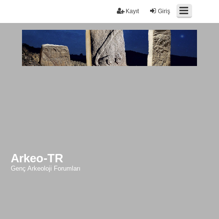
Kayıt
Giriş
Arkeo-TR
Genç Arkeoloji Forumları