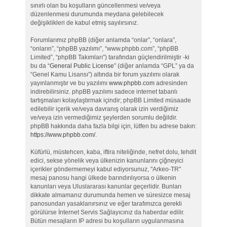
sınırlı olan bu koşulların güncellenmesi ve/veya
düzenlenmesi durumunda meydana gelebilecek
değişiklikleri de kabul etmiş sayılırsınız.
Forumlarımız phpBB (diğer anlamda “onlar”, “onlara”,
“onların”, “phpBB yazılımı”, “www.phpbb.com”, “phpBB
Limited”, “phpBB Takımları”) tarafından güçlendirilmiştir -ki
bu da “
General Public License
” (diğer anlamda “GPL” ya da
“Genel Kamu Lisansı”) altında bir forum yazılımı olarak
yayınlanmıştır ve bu yazılımı
www.phpbb.com
adresinden
indirebilirsiniz. phpBB yazılımı sadece internet tabanlı
tartışmaları kolaylaştırmak içindir; phpBB Limited müsaade
edilebilir içerik ve/veya davranış olarak izin verdiğimiz
ve/veya izin vermediğimiz şeylerden sorumlu değildir.
phpBB hakkında daha fazla bilgi için, lütfen bu adrese bakın:
https://www.phpbb.com/
.
Küfürlü, müstehcen, kaba, iftira niteliğinde, nefret dolu, tehdit
edici, sekse yönelik veya ülkenizin kanunlarını çiğneyici
içerikler göndermemeyi kabul ediyorsunuz, "Arkeo-TR"
mesaj panosu hangi ülkede barındırılıyorsa o ülkenin
kanunları veya Uluslararası kanunlar geçerlidir. Bunları
dikkate almamanız durumunda hemen ve süresizce mesaj
panosundan yasaklanırsınız ve eğer tarafımızca gerekli
görülürse İnternet Servis Sağlayıcınız da haberdar edilir.
Bütün mesajların IP adresi bu koşulların uygulanmasına