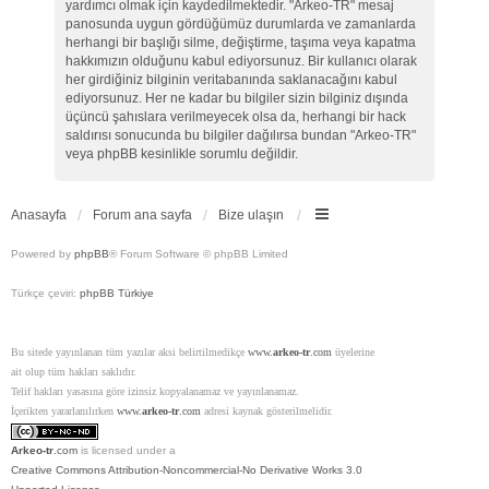
yardımcı olmak için kaydedilmektedir. "Arkeo-TR" mesaj
panosunda uygun gördüğümüz durumlarda ve zamanlarda
herhangi bir başlığı silme, değiştirme, taşıma veya kapatma
hakkımızın olduğunu kabul ediyorsunuz. Bir kullanıcı olarak
her girdiğiniz bilginin veritabanında saklanacağını kabul
ediyorsunuz. Her ne kadar bu bilgiler sizin bilginiz dışında
üçüncü şahıslara verilmeyecek olsa da, herhangi bir hack
saldırısı sonucunda bu bilgiler dağılırsa bundan "Arkeo-TR"
veya phpBB kesinlikle sorumlu değildir.
Anasayfa
Forum ana sayfa
Bize ulaşın
Powered by
phpBB
® Forum Software © phpBB Limited
Türkçe çeviri:
phpBB Türkiye
Bu sitede yayınlanan tüm yazılar aksi belirtilmedikçe
www.
arkeo-tr
.com
üyelerine
ait olup tüm hakları saklıdır.
Telif hakları yasasına göre izinsiz kopyalanamaz ve yayınlanamaz.
İçerikten yararlanılırken
www.
arkeo-tr
.com
adresi kaynak gösterilmelidir.
Arkeo-tr
.com
is licensed under a
Creative Commons Attribution-Noncommercial-No Derivative Works 3.0