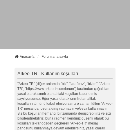
Anasayfa
Forum ana sayfa
Arkeo-TR - Kullanım koşulları
"Arkeo-TR" (diğer anlamda "biz", "tarafımız", "bizim", "Arkeo-
TR", "https://www.arkeo-tr.com/forum") tarafından çoğaltılan,
yasal olarak sınırlı olan alttaki koşulları kabul etmiş
sayılıyorsunuz. Eğer yasal olarak sınırlı olan alttaki
koşulların tümünü kabul etmiyorsanız o zaman lütfen "Arkeo-
TR" mesaj panosuna giriş yapmayın ve/veya kullanmayın.
Biz bu koşulları herhangi bir zamanda değiştirebiliriz ve sizi
bilgilendirebiliriz, buna rağmen kendiniz düzenli olarak bu
koşulları tekrar gözden geçirerek "Arkeo-TR" mesaj
panosunu kullanmaya devam edebilirsiniz, yasal olarak