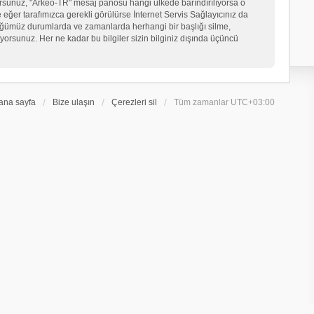
iyorsunuz, "Arkeo-TR" mesaj panosu hangi ülkede barındırılıyorsa o
er tarafımızca gerekli görülürse İnternet Servis Sağlayıcınız da
üğümüz durumlarda ve zamanlarda herhangi bir başlığı silme,
orsunuz. Her ne kadar bu bilgiler sizin bilginiz dışında üçüncü
ana sayfa
Bize ulaşın
Çerezleri sil
Tüm zamanlar
UTC+03:00