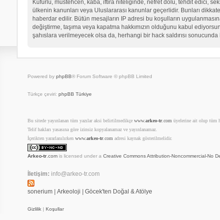
Küfürlü, müstehcen, kaba, iftira niteliğinde, nefret dolu, tehdit edici
ülkenin kanunları veya Uluslararası kanunlar geçerlidir. Bunları dikk
haberdar edilir. Bütün mesajların IP adresi bu koşulların uygulanma
değiştirme, taşıma veya kapatma hakkımızın olduğunu kabul ediyorsunuz.
şahıslara verilmeyecek olsa da, herhangi bir hack saldırısı sonucunda 
Powered by
phpBB
® Forum Software © phpBB Limited
Türkçe çeviri:
phpBB Türkiye
Bu sitede yayınlanan tüm yazılar aksi belirtilmedikçe
www.
arkeo-tr
.com
üyelerine ait olup tüm ha
Telif hakları yasasına göre izinsiz kopyalanamaz ve yayınlanamaz.
İçerikten yararlanılırken
www.
arkeo-tr
.com
adresi kaynak gösterilmelidir.
Arkeo-tr
.com
is licensed under a
Creative Commons Attribution-Noncommercial-No De
İletişim:
info@arkeo-tr.com
sonerium
|
Arkeoloji
|
Göcek'ten Doğal & Atölye
Gizlilik
|
Koşullar