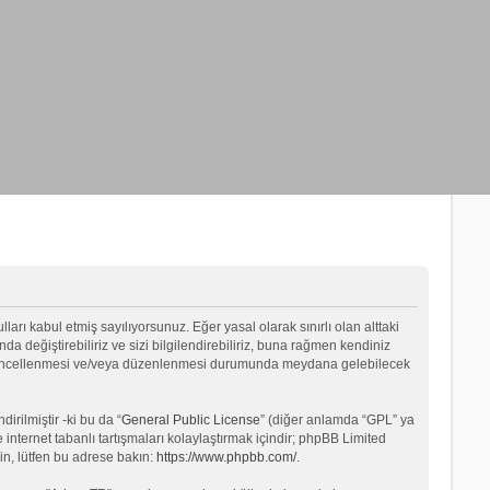
lları kabul etmiş sayılıyorsunuz. Eğer yasal olarak sınırlı olan alttaki
değiştirebiliriz ve sizi bilgilendirebiliriz, buna rağmen kendiniz
ın güncellenmesi ve/veya düzenlenmesi durumunda meydana gelebilecek
rilmiştir -ki bu da “
General Public License
” (diğer anlamda “GPL” ya
internet tabanlı tartışmaları kolaylaştırmak içindir; phpBB Limited
in, lütfen bu adrese bakın:
https://www.phpbb.com/
.