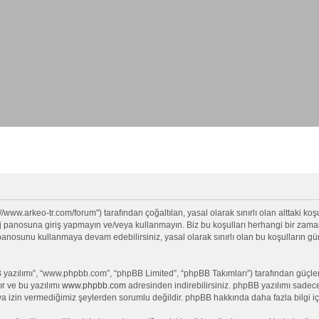
//www.arkeo-tr.com/forum") tarafından çoğaltılan, yasal olarak sınırlı olan alttaki koşu
anosuna giriş yapmayın ve/veya kullanmayın. Biz bu koşulları herhangi bir zamanda 
j panosunu kullanmaya devam edebilirsiniz, yasal olarak sınırlı olan bu koşullar
yazılımı”, “www.phpbb.com”, “phpBB Limited”, “phpBB Takımları”) tarafından güçlendi
ır ve bu yazılımı
www.phpbb.com
adresinden indirebilirsiniz. phpBB yazılımı sadece 
ya izin vermediğimiz şeylerden sorumlu değildir. phpBB hakkında daha fazla bilgi iç