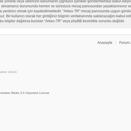
, sekse yönelik veya ülkenizin kanunlarını çiğneyici içerikler göndermemeyi kabul ed
ate almamanız durumunda hemen ve süresizce mesaj panosundan yasaklanırsınız ve eğ
sına yardımcı olmak için kaydedilmektedir. "Arkeo-TR" mesaj panosunda uygun görd
 Bir kullanıcı olarak her girdiğiniz bilginin veritabanında saklanacağını kabul ediy
bu bilgiler dağılırsa bundan "Arkeo-TR" veya phpBB kesinlikle sorumlu değildir.
Anasayfa
Forum 
kları saklıdır.
rivative Works 3.0 Unported License