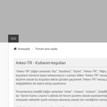
SSS
Anasayfa
Forum ana sayfa
Arkeo-TR - Kullanım koşulları
"Arkeo-TR" (diğer anlamda "biz", "tarafımız", "bizim", "Arkeo-TR", "https:
koşulların tümünü kabul etmiyorsanız o zaman lütfen "Arkeo-TR" mesaj p
düzenli olarak bu koşulları tekrar gözden geçirerek "Arkeo-TR" mesa
değişiklikleri de kabul etmiş sayılırsınız.
Forumlarımız phpBB (diğer anlamda “onlar”, “onlara”, “onların”, “phpBB 
da “Genel Kamu Lisansı”) altında bir forum yazılımı olarak yayınlanmışt
müsaade edilebilir içerik ve/veya davranış olarak izin verdiğimiz ve/ve