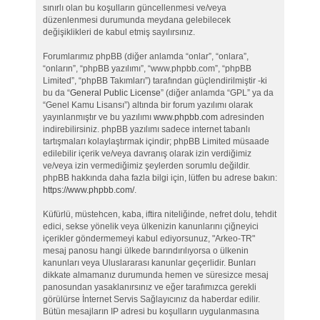
sınırlı olan bu koşulların güncellenmesi ve/veya
düzenlenmesi durumunda meydana gelebilecek
değişiklikleri de kabul etmiş sayılırsınız.
Forumlarımız phpBB (diğer anlamda “onlar”, “onlara”,
“onların”, “phpBB yazılımı”, “www.phpbb.com”, “phpBB
Limited”, “phpBB Takımları”) tarafından güçlendirilmiştir -ki
bu da “
General Public License
” (diğer anlamda “GPL” ya da
“Genel Kamu Lisansı”) altında bir forum yazılımı olarak
yayınlanmıştır ve bu yazılımı
www.phpbb.com
adresinden
indirebilirsiniz. phpBB yazılımı sadece internet tabanlı
tartışmaları kolaylaştırmak içindir; phpBB Limited müsaade
edilebilir içerik ve/veya davranış olarak izin verdiğimiz
ve/veya izin vermediğimiz şeylerden sorumlu değildir.
phpBB hakkında daha fazla bilgi için, lütfen bu adrese bakın:
https://www.phpbb.com/
.
Küfürlü, müstehcen, kaba, iftira niteliğinde, nefret dolu, tehdit
edici, sekse yönelik veya ülkenizin kanunlarını çiğneyici
içerikler göndermemeyi kabul ediyorsunuz, "Arkeo-TR"
mesaj panosu hangi ülkede barındırılıyorsa o ülkenin
kanunları veya Uluslararası kanunlar geçerlidir. Bunları
dikkate almamanız durumunda hemen ve süresizce mesaj
panosundan yasaklanırsınız ve eğer tarafımızca gerekli
görülürse İnternet Servis Sağlayıcınız da haberdar edilir.
Bütün mesajların IP adresi bu koşulların uygulanmasına