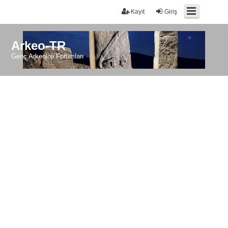
Kayıt
Giriş
Arkeo-TR
Genç Arkeoloji Forumları