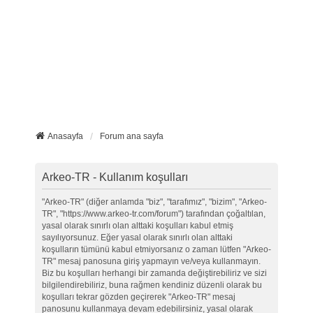
Anasayfa
Forum ana sayfa
Arkeo-TR - Kullanım koşulları
"Arkeo-TR" (diğer anlamda "biz", "tarafımız", "bizim", "Arkeo-
TR", "https://www.arkeo-tr.com/forum") tarafından çoğaltılan,
yasal olarak sınırlı olan alttaki koşulları kabul etmiş
sayılıyorsunuz. Eğer yasal olarak sınırlı olan alttaki
koşulların tümünü kabul etmiyorsanız o zaman lütfen "Arkeo-
TR" mesaj panosuna giriş yapmayın ve/veya kullanmayın.
Biz bu koşulları herhangi bir zamanda değiştirebiliriz ve sizi
bilgilendirebiliriz, buna rağmen kendiniz düzenli olarak bu
koşulları tekrar gözden geçirerek "Arkeo-TR" mesaj
panosunu kullanmaya devam edebilirsiniz, yasal olarak