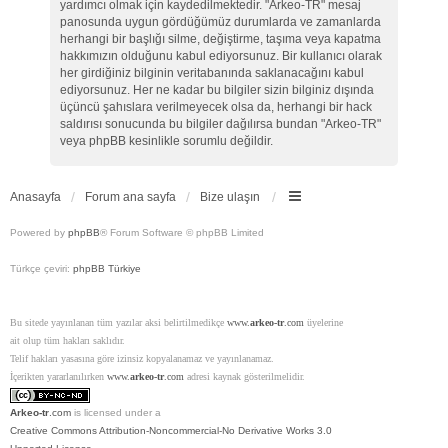
yardımcı olmak için kaydedilmektedir. "Arkeo-TR" mesaj
panosunda uygun gördüğümüz durumlarda ve zamanlarda
herhangi bir başlığı silme, değiştirme, taşıma veya kapatma
hakkımızın olduğunu kabul ediyorsunuz. Bir kullanıcı olarak
her girdiğiniz bilginin veritabanında saklanacağını kabul
ediyorsunuz. Her ne kadar bu bilgiler sizin bilginiz dışında
üçüncü şahıslara verilmeyecek olsa da, herhangi bir hack
saldırısı sonucunda bu bilgiler dağılırsa bundan "Arkeo-TR"
veya phpBB kesinlikle sorumlu değildir.
Anasayfa
Forum ana sayfa
Bize ulaşın
Powered by
phpBB
® Forum Software © phpBB Limited
Türkçe çeviri:
phpBB Türkiye
Bu sitede yayınlanan tüm yazılar aksi belirtilmedikçe
www.
arkeo-tr
.com
üyelerine
ait olup tüm hakları saklıdır.
Telif hakları yasasına göre izinsiz kopyalanamaz ve yayınlanamaz.
İçerikten yararlanılırken
www.
arkeo-tr
.com
adresi kaynak gösterilmelidir.
Arkeo-tr
.com
is licensed under a
Creative Commons Attribution-Noncommercial-No Derivative Works 3.0