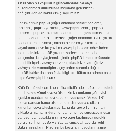
sınırlı olan bu koşulların güncellenmesi ve/veya
düzenlenmesi durumunda meydana gelebilecek
değişiklikleri de kabul etmiş sayılırsınız.
Forumlarımız phpBB (diğer anlamda “onlar”, “onlara”,
“onların”, “phpBB yazılımı”, “www.phpbb.com”, “phpBB
Limited”, “phpBB Takımları”) tarafından güçlendirilmiştir -ki
bu da “
General Public License
” (diğer anlamda “GPL” ya da
“Genel Kamu Lisansı”) altında bir forum yazılımı olarak
yayınlanmıştır ve bu yazılımı
www.phpbb.com
adresinden
indirebilirsiniz. phpBB yazılımı sadece internet tabanlı
tartışmaları kolaylaştırmak içindir; phpBB Limited müsaade
edilebilir içerik ve/veya davranış olarak izin verdiğimiz
ve/veya izin vermediğimiz şeylerden sorumlu değildir.
phpBB hakkında daha fazla bilgi için, lütfen bu adrese bakın:
https://www.phpbb.com/
.
Küfürlü, müstehcen, kaba, iftira niteliğinde, nefret dolu, tehdit
edici, sekse yönelik veya ülkenizin kanunlarını çiğneyici
içerikler göndermemeyi kabul ediyorsunuz, "Arkeo-TR"
mesaj panosu hangi ülkede barındırılıyorsa o ülkenin
kanunları veya Uluslararası kanunlar geçerlidir. Bunları
dikkate almamanız durumunda hemen ve süresizce mesaj
panosundan yasaklanırsınız ve eğer tarafımızca gerekli
görülürse İnternet Servis Sağlayıcınız da haberdar edilir.
Bütün mesajların IP adresi bu koşulların uygulanmasına