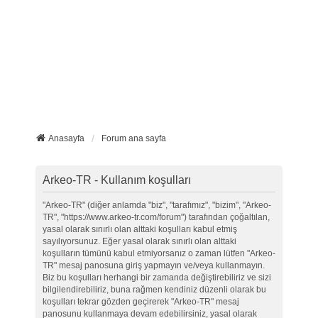
Anasayfa
Forum ana sayfa
Arkeo-TR - Kullanım koşulları
"Arkeo-TR" (diğer anlamda "biz", "tarafımız", "bizim", "Arkeo-
TR", "https://www.arkeo-tr.com/forum") tarafından çoğaltılan,
yasal olarak sınırlı olan alttaki koşulları kabul etmiş
sayılıyorsunuz. Eğer yasal olarak sınırlı olan alttaki
koşulların tümünü kabul etmiyorsanız o zaman lütfen "Arkeo-
TR" mesaj panosuna giriş yapmayın ve/veya kullanmayın.
Biz bu koşulları herhangi bir zamanda değiştirebiliriz ve sizi
bilgilendirebiliriz, buna rağmen kendiniz düzenli olarak bu
koşulları tekrar gözden geçirerek "Arkeo-TR" mesaj
panosunu kullanmaya devam edebilirsiniz, yasal olarak