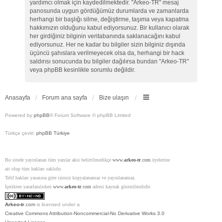
yardımcı olmak için kaydedilmektedir. "Arkeo-TR" mesaj
panosunda uygun gördüğümüz durumlarda ve zamanlarda
herhangi bir başlığı silme, değiştirme, taşıma veya kapatma
hakkımızın olduğunu kabul ediyorsunuz. Bir kullanıcı olarak
her girdiğiniz bilginin veritabanında saklanacağını kabul
ediyorsunuz. Her ne kadar bu bilgiler sizin bilginiz dışında
üçüncü şahıslara verilmeyecek olsa da, herhangi bir hack
saldırısı sonucunda bu bilgiler dağılırsa bundan "Arkeo-TR"
veya phpBB kesinlikle sorumlu değildir.
Anasayfa
Forum ana sayfa
Bize ulaşın
Powered by
phpBB
® Forum Software © phpBB Limited
Türkçe çeviri:
phpBB Türkiye
Bu sitede yayınlanan tüm yazılar aksi belirtilmedikçe
www.
arkeo-tr
.com
üyelerine
ait olup tüm hakları saklıdır.
Telif hakları yasasına göre izinsiz kopyalanamaz ve yayınlanamaz.
İçerikten yararlanılırken
www.
arkeo-tr
.com
adresi kaynak gösterilmelidir.
Arkeo-tr
.com
is licensed under a
Creative Commons Attribution-Noncommercial-No Derivative Works 3.0