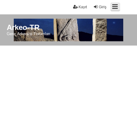
Kayıt
Giriş
Arkeo-TR
Genç Arkeoloji Forumları