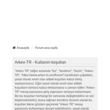
Anasayfa
Forum ana sayfa
Arkeo-TR - Kullanım koşulları
"Arkeo-TR" (diğer anlamda "biz", "tarafımız", "bizim", "Arkeo-
TR", "https://www.arkeo-tr.com/forum") tarafından çoğaltılan,
yasal olarak sınırlı olan alttaki koşulları kabul etmiş
sayılıyorsunuz. Eğer yasal olarak sınırlı olan alttaki
koşulların tümünü kabul etmiyorsanız o zaman lütfen "Arkeo-
TR" mesaj panosuna giriş yapmayın ve/veya kullanmayın.
Biz bu koşulları herhangi bir zamanda değiştirebiliriz ve sizi
bilgilendirebiliriz, buna rağmen kendiniz düzenli olarak bu
koşulları tekrar gözden geçirerek "Arkeo-TR" mesaj
panosunu kullanmaya devam edebilirsiniz, yasal olarak