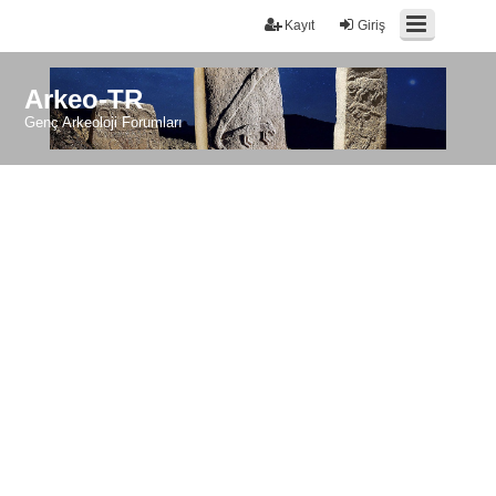
Kayıt
Giriş
Arkeo-TR
Genç Arkeoloji Forumları