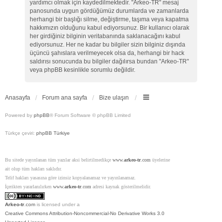
yardımcı olmak için kaydedilmektedir. "Arkeo-TR" mesaj
panosunda uygun gördüğümüz durumlarda ve zamanlarda
herhangi bir başlığı silme, değiştirme, taşıma veya kapatma
hakkımızın olduğunu kabul ediyorsunuz. Bir kullanıcı olarak
her girdiğiniz bilginin veritabanında saklanacağını kabul
ediyorsunuz. Her ne kadar bu bilgiler sizin bilginiz dışında
üçüncü şahıslara verilmeyecek olsa da, herhangi bir hack
saldırısı sonucunda bu bilgiler dağılırsa bundan "Arkeo-TR"
veya phpBB kesinlikle sorumlu değildir.
Anasayfa
Forum ana sayfa
Bize ulaşın
Powered by
phpBB
® Forum Software © phpBB Limited
Türkçe çeviri:
phpBB Türkiye
Bu sitede yayınlanan tüm yazılar aksi belirtilmedikçe
www.
arkeo-tr
.com
üyelerine
ait olup tüm hakları saklıdır.
Telif hakları yasasına göre izinsiz kopyalanamaz ve yayınlanamaz.
İçerikten yararlanılırken
www.
arkeo-tr
.com
adresi kaynak gösterilmelidir.
Arkeo-tr
.com
is licensed under a
Creative Commons Attribution-Noncommercial-No Derivative Works 3.0