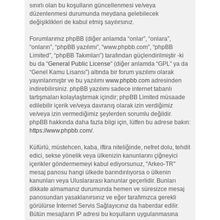
sınırlı olan bu koşulların güncellenmesi ve/veya
düzenlenmesi durumunda meydana gelebilecek
değişiklikleri de kabul etmiş sayılırsınız.
Forumlarımız phpBB (diğer anlamda “onlar”, “onlara”,
“onların”, “phpBB yazılımı”, “www.phpbb.com”, “phpBB
Limited”, “phpBB Takımları”) tarafından güçlendirilmiştir -ki
bu da “
General Public License
” (diğer anlamda “GPL” ya da
“Genel Kamu Lisansı”) altında bir forum yazılımı olarak
yayınlanmıştır ve bu yazılımı
www.phpbb.com
adresinden
indirebilirsiniz. phpBB yazılımı sadece internet tabanlı
tartışmaları kolaylaştırmak içindir; phpBB Limited müsaade
edilebilir içerik ve/veya davranış olarak izin verdiğimiz
ve/veya izin vermediğimiz şeylerden sorumlu değildir.
phpBB hakkında daha fazla bilgi için, lütfen bu adrese bakın:
https://www.phpbb.com/
.
Küfürlü, müstehcen, kaba, iftira niteliğinde, nefret dolu, tehdit
edici, sekse yönelik veya ülkenizin kanunlarını çiğneyici
içerikler göndermemeyi kabul ediyorsunuz, "Arkeo-TR"
mesaj panosu hangi ülkede barındırılıyorsa o ülkenin
kanunları veya Uluslararası kanunlar geçerlidir. Bunları
dikkate almamanız durumunda hemen ve süresizce mesaj
panosundan yasaklanırsınız ve eğer tarafımızca gerekli
görülürse İnternet Servis Sağlayıcınız da haberdar edilir.
Bütün mesajların IP adresi bu koşulların uygulanmasına