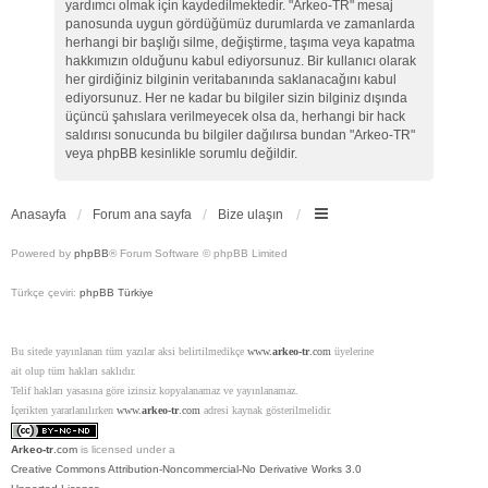
yardımcı olmak için kaydedilmektedir. "Arkeo-TR" mesaj
panosunda uygun gördüğümüz durumlarda ve zamanlarda
herhangi bir başlığı silme, değiştirme, taşıma veya kapatma
hakkımızın olduğunu kabul ediyorsunuz. Bir kullanıcı olarak
her girdiğiniz bilginin veritabanında saklanacağını kabul
ediyorsunuz. Her ne kadar bu bilgiler sizin bilginiz dışında
üçüncü şahıslara verilmeyecek olsa da, herhangi bir hack
saldırısı sonucunda bu bilgiler dağılırsa bundan "Arkeo-TR"
veya phpBB kesinlikle sorumlu değildir.
Anasayfa
Forum ana sayfa
Bize ulaşın
Powered by
phpBB
® Forum Software © phpBB Limited
Türkçe çeviri:
phpBB Türkiye
Bu sitede yayınlanan tüm yazılar aksi belirtilmedikçe
www.
arkeo-tr
.com
üyelerine
ait olup tüm hakları saklıdır.
Telif hakları yasasına göre izinsiz kopyalanamaz ve yayınlanamaz.
İçerikten yararlanılırken
www.
arkeo-tr
.com
adresi kaynak gösterilmelidir.
Arkeo-tr
.com
is licensed under a
Creative Commons Attribution-Noncommercial-No Derivative Works 3.0