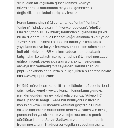
sınırlı olan bu koşulların güncellenmesi ve/veya
düzenlenmesi durumunda meydana gelebilecek
değişiklikleri de kabul etmiş sayılırsınız.
Forumlarımız phpBB (diğer anlamda “onlar”, “onlara”,
“onların”, “phpBB yazılımı”, “www.phpbb.com”, “phpBB
Limited”, “phpBB Takımları”) tarafından güçlendirilmiştir -ki
bu da “
General Public License
” (diğer anlamda “GPL” ya da
“Genel Kamu Lisansı”) altında bir forum yazılımı olarak
yayınlanmıştır ve bu yazılımı
www.phpbb.com
adresinden
indirebilirsiniz. phpBB yazılımı sadece internet tabanlı
tartışmaları kolaylaştırmak içindir; phpBB Limited müsaade
edilebilir içerik ve/veya davranış olarak izin verdiğimiz
ve/veya izin vermediğimiz şeylerden sorumlu değildir.
phpBB hakkında daha fazla bilgi için, lütfen bu adrese bakın:
https://www.phpbb.com/
.
Küfürlü, müstehcen, kaba, iftira niteliğinde, nefret dolu, tehdit
edici, sekse yönelik veya ülkenizin kanunlarını çiğneyici
içerikler göndermemeyi kabul ediyorsunuz, "Arkeo-TR"
mesaj panosu hangi ülkede barındırılıyorsa o ülkenin
kanunları veya Uluslararası kanunlar geçerlidir. Bunları
dikkate almamanız durumunda hemen ve süresizce mesaj
panosundan yasaklanırsınız ve eğer tarafımızca gerekli
görülürse İnternet Servis Sağlayıcınız da haberdar edilir.
Bütün mesajların IP adresi bu koşulların uygulanmasına