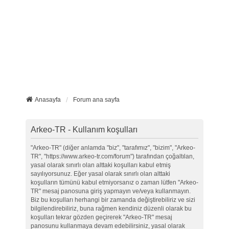
Anasayfa
Forum ana sayfa
Arkeo-TR - Kullanım koşulları
"Arkeo-TR" (diğer anlamda "biz", "tarafımız", "bizim", "Arkeo-
TR", "https://www.arkeo-tr.com/forum") tarafından çoğaltılan,
yasal olarak sınırlı olan alttaki koşulları kabul etmiş
sayılıyorsunuz. Eğer yasal olarak sınırlı olan alttaki
koşulların tümünü kabul etmiyorsanız o zaman lütfen "Arkeo-
TR" mesaj panosuna giriş yapmayın ve/veya kullanmayın.
Biz bu koşulları herhangi bir zamanda değiştirebiliriz ve sizi
bilgilendirebiliriz, buna rağmen kendiniz düzenli olarak bu
koşulları tekrar gözden geçirerek "Arkeo-TR" mesaj
panosunu kullanmaya devam edebilirsiniz, yasal olarak