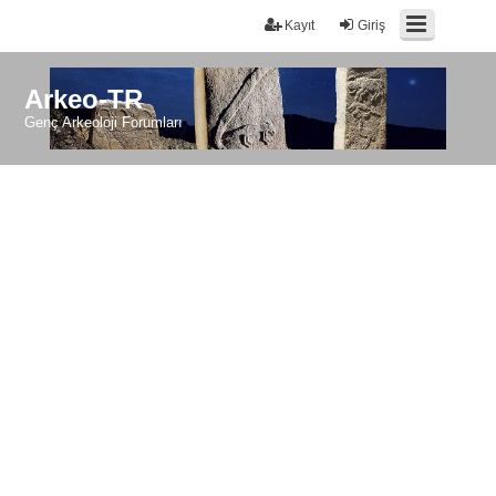
Kayıt
Giriş
Arkeo-TR
Genç Arkeoloji Forumları