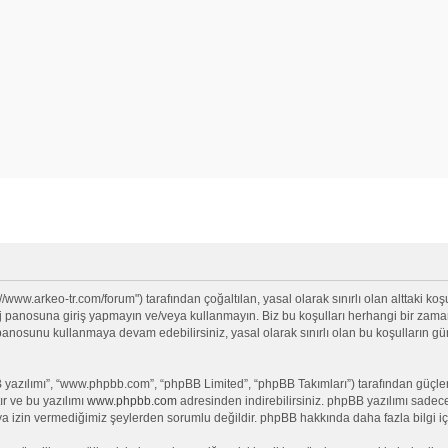
//www.arkeo-tr.com/forum") tarafından çoğaltılan, yasal olarak sınırlı olan alttaki koşu
anosuna giriş yapmayın ve/veya kullanmayın. Biz bu koşulları herhangi bir zamanda 
j panosunu kullanmaya devam edebilirsiniz, yasal olarak sınırlı olan bu koşullar
yazılımı”, “www.phpbb.com”, “phpBB Limited”, “phpBB Takımları”) tarafından güçlendi
ır ve bu yazılımı
www.phpbb.com
adresinden indirebilirsiniz. phpBB yazılımı sadece 
ya izin vermediğimiz şeylerden sorumlu değildir. phpBB hakkında daha fazla bilgi iç