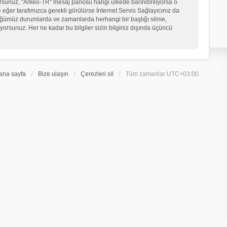
iyorsunuz, "Arkeo-TR" mesaj panosu hangi ülkede barındırılıyorsa o
er tarafımızca gerekli görülürse İnternet Servis Sağlayıcınız da
üğümüz durumlarda ve zamanlarda herhangi bir başlığı silme,
orsunuz. Her ne kadar bu bilgiler sizin bilginiz dışında üçüncü
ana sayfa
Bize ulaşın
Çerezleri sil
Tüm zamanlar
UTC+03:00