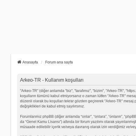
Anasayfa
Forum ana sayfa
Arkeo-TR - Kullanım koşulları
"Arkeo-TR" (diğer anlamda "biz", "tarafımız", "bizim", "Arkeo-TR", "https:
koşulların tümünü kabul etmiyorsanız o zaman lütfen "Arkeo-TR" mesaj p
düzenli olarak bu koşulları tekrar gözden geçirerek "Arkeo-TR" mesa
değişiklikleri de kabul etmiş sayılırsınız.
Forumlarımız phpBB (diğer anlamda “onlar”, “onlara”, “onların”, “phpBB 
da “Genel Kamu Lisansı”) altında bir forum yazılımı olarak yayınlanmışt
müsaade edilebilir içerik ve/veya davranış olarak izin verdiğimiz ve/ve