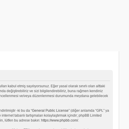
lları kabul etmiş sayılıyorsunuz. Eğer yasal olarak sınırlı olan alttaki
değiştirebiliriz ve sizi bilgilendirebiliriz, buna rağmen kendiniz
ın güncellenmesi ve/veya düzenlenmesi durumunda meydana gelebilecek
rilmiştir -ki bu da “
General Public License
” (diğer anlamda “GPL” ya
internet tabanlı tartışmaları kolaylaştırmak içindir; phpBB Limited
in, lütfen bu adrese bakın:
https://www.phpbb.com/
.