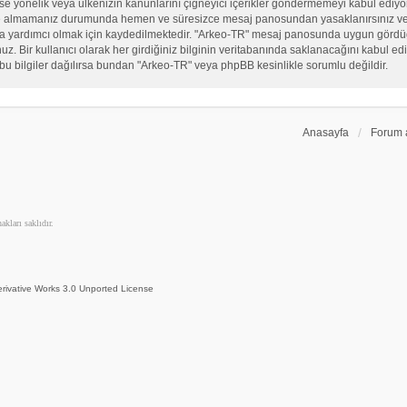
, sekse yönelik veya ülkenizin kanunlarını çiğneyici içerikler göndermemeyi kabul ed
ate almamanız durumunda hemen ve süresizce mesaj panosundan yasaklanırsınız ve eğ
sına yardımcı olmak için kaydedilmektedir. "Arkeo-TR" mesaj panosunda uygun görd
 Bir kullanıcı olarak her girdiğiniz bilginin veritabanında saklanacağını kabul ediy
bu bilgiler dağılırsa bundan "Arkeo-TR" veya phpBB kesinlikle sorumlu değildir.
Anasayfa
Forum 
kları saklıdır.
rivative Works 3.0 Unported License