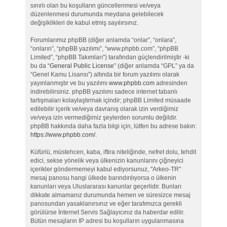
sınırlı olan bu koşulların güncellenmesi ve/veya
düzenlenmesi durumunda meydana gelebilecek
değişiklikleri de kabul etmiş sayılırsınız.
Forumlarımız phpBB (diğer anlamda “onlar”, “onlara”,
“onların”, “phpBB yazılımı”, “www.phpbb.com”, “phpBB
Limited”, “phpBB Takımları”) tarafından güçlendirilmiştir -ki
bu da “
General Public License
” (diğer anlamda “GPL” ya da
“Genel Kamu Lisansı”) altında bir forum yazılımı olarak
yayınlanmıştır ve bu yazılımı
www.phpbb.com
adresinden
indirebilirsiniz. phpBB yazılımı sadece internet tabanlı
tartışmaları kolaylaştırmak içindir; phpBB Limited müsaade
edilebilir içerik ve/veya davranış olarak izin verdiğimiz
ve/veya izin vermediğimiz şeylerden sorumlu değildir.
phpBB hakkında daha fazla bilgi için, lütfen bu adrese bakın:
https://www.phpbb.com/
.
Küfürlü, müstehcen, kaba, iftira niteliğinde, nefret dolu, tehdit
edici, sekse yönelik veya ülkenizin kanunlarını çiğneyici
içerikler göndermemeyi kabul ediyorsunuz, "Arkeo-TR"
mesaj panosu hangi ülkede barındırılıyorsa o ülkenin
kanunları veya Uluslararası kanunlar geçerlidir. Bunları
dikkate almamanız durumunda hemen ve süresizce mesaj
panosundan yasaklanırsınız ve eğer tarafımızca gerekli
görülürse İnternet Servis Sağlayıcınız da haberdar edilir.
Bütün mesajların IP adresi bu koşulların uygulanmasına