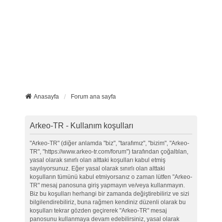
Anasayfa
Forum ana sayfa
Arkeo-TR - Kullanım koşulları
"Arkeo-TR" (diğer anlamda "biz", "tarafımız", "bizim", "Arkeo-
TR", "https://www.arkeo-tr.com/forum") tarafından çoğaltılan,
yasal olarak sınırlı olan alttaki koşulları kabul etmiş
sayılıyorsunuz. Eğer yasal olarak sınırlı olan alttaki
koşulların tümünü kabul etmiyorsanız o zaman lütfen "Arkeo-
TR" mesaj panosuna giriş yapmayın ve/veya kullanmayın.
Biz bu koşulları herhangi bir zamanda değiştirebiliriz ve sizi
bilgilendirebiliriz, buna rağmen kendiniz düzenli olarak bu
koşulları tekrar gözden geçirerek "Arkeo-TR" mesaj
panosunu kullanmaya devam edebilirsiniz, yasal olarak