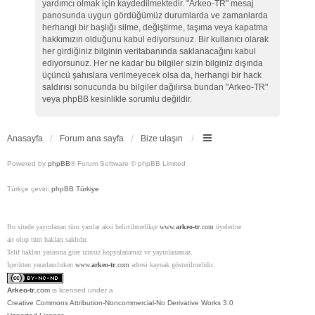
yardımcı olmak için kaydedilmektedir. "Arkeo-TR" mesaj
panosunda uygun gördüğümüz durumlarda ve zamanlarda
herhangi bir başlığı silme, değiştirme, taşıma veya kapatma
hakkımızın olduğunu kabul ediyorsunuz. Bir kullanıcı olarak
her girdiğiniz bilginin veritabanında saklanacağını kabul
ediyorsunuz. Her ne kadar bu bilgiler sizin bilginiz dışında
üçüncü şahıslara verilmeyecek olsa da, herhangi bir hack
saldırısı sonucunda bu bilgiler dağılırsa bundan "Arkeo-TR"
veya phpBB kesinlikle sorumlu değildir.
Anasayfa
Forum ana sayfa
Bize ulaşın
Powered by
phpBB
® Forum Software © phpBB Limited
Türkçe çeviri:
phpBB Türkiye
Bu sitede yayınlanan tüm yazılar aksi belirtilmedikçe
www.
arkeo-tr
.com
üyelerine
ait olup tüm hakları saklıdır.
Telif hakları yasasına göre izinsiz kopyalanamaz ve yayınlanamaz.
İçerikten yararlanılırken
www.
arkeo-tr
.com
adresi kaynak gösterilmelidir.
Arkeo-tr
.com
is licensed under a
Creative Commons Attribution-Noncommercial-No Derivative Works 3.0