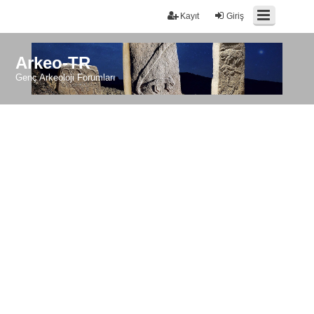
Kayıt
Giriş
Arkeo-TR
Genç Arkeoloji Forumları