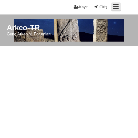
Kayıt
Giriş
Arkeo-TR
Genç Arkeoloji Forumları