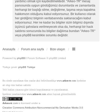
yardımcı olmak için kaydedilmektedir. "Arkeo-TR" mesaj
panosunda uygun gördüğümüz durumlarda ve zamanlarda
herhangi bir başlığı silme, değiştirme, taşıma veya kapatma
hakkımızın olduğunu kabul ediyorsunuz. Bir kullanıcı olarak
her girdiğiniz bilginin veritabanında saklanacağını kabul
ediyorsunuz. Her ne kadar bu bilgiler sizin bilginiz dışında
üçüncü şahıslara verilmeyecek olsa da, herhangi bir hack
saldırısı sonucunda bu bilgiler dağılırsa bundan "Arkeo-TR"
veya phpBB kesinlikle sorumlu değildir.
Anasayfa
Forum ana sayfa
Bize ulaşın
Powered by
phpBB
® Forum Software © phpBB Limited
Türkçe çeviri:
phpBB Türkiye
Bu sitede yayınlanan tüm yazılar aksi belirtilmedikçe
www.
arkeo-tr
.com
üyelerine
ait olup tüm hakları saklıdır.
Telif hakları yasasına göre izinsiz kopyalanamaz ve yayınlanamaz.
İçerikten yararlanılırken
www.
arkeo-tr
.com
adresi kaynak gösterilmelidir.
Arkeo-tr
.com
is licensed under a
Creative Commons Attribution-Noncommercial-No Derivative Works 3.0