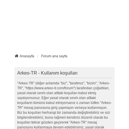
Anasayfa
Forum ana sayfa
Arkeo-TR - Kullanım koşulları
"Arkeo-TR" (diğer anlamda "biz", "tarafımız", "bizim", "Arkeo-
TR", "https://www.arkeo-tr.com/forum") tarafından çoğaltılan,
yasal olarak sınırlı olan alttaki koşulları kabul etmiş
sayılıyorsunuz. Eğer yasal olarak sınırlı olan alttaki
koşulların tümünü kabul etmiyorsanız o zaman lütfen "Arkeo-
TR" mesaj panosuna giriş yapmayın ve/veya kullanmayın.
Biz bu koşulları herhangi bir zamanda değiştirebiliriz ve sizi
bilgilendirebiliriz, buna rağmen kendiniz düzenli olarak bu
koşulları tekrar gözden geçirerek "Arkeo-TR" mesaj
panosunu kullanmaya devam edebilirsiniz, yasal olarak