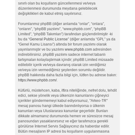
sınırlı olan bu koşulların güncellenmesi ve/veya
düzenlenmesi durumunda meydana gelebilecek
değişiklikleri de kabul etmiş sayılırsınız.
Forumlarımız phpBB (diğer anlamda “onlar”, “onlara”,
“onların”, “phpBB yazılımı”, “www.phpbb.com”, “phpBB
Limited”, “phpBB Takımları”) tarafından güçlendirilmiştir -ki
bu da “
General Public License
” (diğer anlamda “GPL” ya da
“Genel Kamu Lisansı”) altında bir forum yazılımı olarak
yayınlanmıştır ve bu yazılımı
www.phpbb.com
adresinden
indirebilirsiniz. phpBB yazılımı sadece internet tabanlı
tartışmaları kolaylaştırmak içindir; phpBB Limited müsaade
edilebilir içerik ve/veya davranış olarak izin verdiğimiz
ve/veya izin vermediğimiz şeylerden sorumlu değildir.
phpBB hakkında daha fazla bilgi için, lütfen bu adrese bakın:
https://www.phpbb.com/
.
Küfürlü, müstehcen, kaba, iftira niteliğinde, nefret dolu, tehdit
edici, sekse yönelik veya ülkenizin kanunlarını çiğneyici
içerikler göndermemeyi kabul ediyorsunuz, "Arkeo-TR"
mesaj panosu hangi ülkede barındırılıyorsa o ülkenin
kanunları veya Uluslararası kanunlar geçerlidir. Bunları
dikkate almamanız durumunda hemen ve süresizce mesaj
panosundan yasaklanırsınız ve eğer tarafımızca gerekli
görülürse İnternet Servis Sağlayıcınız da haberdar edilir.
Bütün mesajların IP adresi bu koşulların uygulanmasına