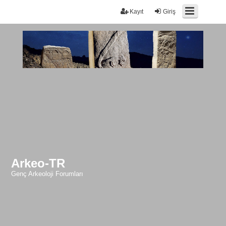
Kayıt
Giriş
Arkeo-TR
Genç Arkeoloji Forumları