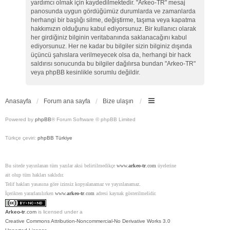
yardımcı olmak için kaydedilmektedir. "Arkeo-TR" mesaj
panosunda uygun gördüğümüz durumlarda ve zamanlarda
herhangi bir başlığı silme, değiştirme, taşıma veya kapatma
hakkımızın olduğunu kabul ediyorsunuz. Bir kullanıcı olarak
her girdiğiniz bilginin veritabanında saklanacağını kabul
ediyorsunuz. Her ne kadar bu bilgiler sizin bilginiz dışında
üçüncü şahıslara verilmeyecek olsa da, herhangi bir hack
saldırısı sonucunda bu bilgiler dağılırsa bundan "Arkeo-TR"
veya phpBB kesinlikle sorumlu değildir.
Anasayfa
Forum ana sayfa
Bize ulaşın
Powered by
phpBB
® Forum Software © phpBB Limited
Türkçe çeviri:
phpBB Türkiye
Bu sitede yayınlanan tüm yazılar aksi belirtilmedikçe
www.
arkeo-tr
.com
üyelerine
ait olup tüm hakları saklıdır.
Telif hakları yasasına göre izinsiz kopyalanamaz ve yayınlanamaz.
İçerikten yararlanılırken
www.
arkeo-tr
.com
adresi kaynak gösterilmelidir.
Arkeo-tr
.com
is licensed under a
Creative Commons Attribution-Noncommercial-No Derivative Works 3.0