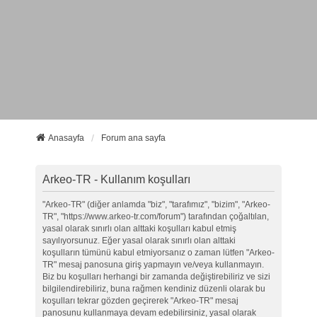
Anasayfa
Forum ana sayfa
Arkeo-TR - Kullanım koşulları
"Arkeo-TR" (diğer anlamda "biz", "tarafımız", "bizim", "Arkeo-
TR", "https://www.arkeo-tr.com/forum") tarafından çoğaltılan,
yasal olarak sınırlı olan alttaki koşulları kabul etmiş
sayılıyorsunuz. Eğer yasal olarak sınırlı olan alttaki
koşulların tümünü kabul etmiyorsanız o zaman lütfen "Arkeo-
TR" mesaj panosuna giriş yapmayın ve/veya kullanmayın.
Biz bu koşulları herhangi bir zamanda değiştirebiliriz ve sizi
bilgilendirebiliriz, buna rağmen kendiniz düzenli olarak bu
koşulları tekrar gözden geçirerek "Arkeo-TR" mesaj
panosunu kullanmaya devam edebilirsiniz, yasal olarak