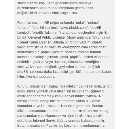
sınırlı olan bu koşulların güncellenmesi ve/veya
düzenlenmesi durumunda meydana gelebilecek
değişiklikleri de kabul etmiş sayılırsınız.
Forumlarımız phpBB (diğer anlamda “onlar”, “onlara”,
“onların”, “phpBB yazılımı”, “www.phpbb.com”, “phpBB
Limited”, “phpBB Takımları”) tarafından güçlendirilmiştir -ki
bu da “
General Public License
” (diğer anlamda “GPL” ya da
“Genel Kamu Lisansı”) altında bir forum yazılımı olarak
yayınlanmıştır ve bu yazılımı
www.phpbb.com
adresinden
indirebilirsiniz. phpBB yazılımı sadece internet tabanlı
tartışmaları kolaylaştırmak içindir; phpBB Limited müsaade
edilebilir içerik ve/veya davranış olarak izin verdiğimiz
ve/veya izin vermediğimiz şeylerden sorumlu değildir.
phpBB hakkında daha fazla bilgi için, lütfen bu adrese bakın:
https://www.phpbb.com/
.
Küfürlü, müstehcen, kaba, iftira niteliğinde, nefret dolu, tehdit
edici, sekse yönelik veya ülkenizin kanunlarını çiğneyici
içerikler göndermemeyi kabul ediyorsunuz, "Arkeo-TR"
mesaj panosu hangi ülkede barındırılıyorsa o ülkenin
kanunları veya Uluslararası kanunlar geçerlidir. Bunları
dikkate almamanız durumunda hemen ve süresizce mesaj
panosundan yasaklanırsınız ve eğer tarafımızca gerekli
görülürse İnternet Servis Sağlayıcınız da haberdar edilir.
Bütün mesajların IP adresi bu koşulların uygulanmasına