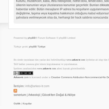
Küfürlü, müstehcen, kaba, iftira niteliğinde, nefret dolu, tehdit edici
ülkenin kanunları veya Uluslararası kanunlar geçerlidir. Bunları dikk
haberdar edilir. Bütün mesajların IP adresi bu koşulların uygulanma
değiştirme, taşıma veya kapatma hakkımızın olduğunu kabul ediyorsunuz.
şahıslara verilmeyecek olsa da, herhangi bir hack saldırısı sonucunda 
Powered by
phpBB
® Forum Software © phpBB Limited
Türkçe çeviri:
phpBB Türkiye
Bu sitede yayınlanan tüm yazılar aksi belirtilmedikçe
www.
arkeo-tr
.com
üyelerine ait olup tüm ha
Telif hakları yasasına göre izinsiz kopyalanamaz ve yayınlanamaz.
İçerikten yararlanılırken
www.
arkeo-tr
.com
adresi kaynak gösterilmelidir.
Arkeo-tr
.com
is licensed under a
Creative Commons Attribution-Noncommercial-No De
İletişim:
info@arkeo-tr.com
sonerium
|
Arkeoloji
|
Göcek'ten Doğal & Atölye
Gizlilik
|
Koşullar