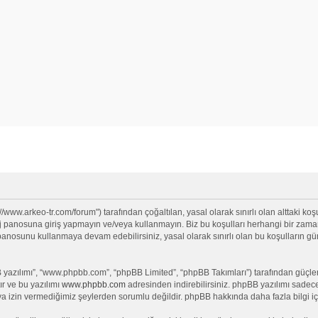
//www.arkeo-tr.com/forum") tarafından çoğaltılan, yasal olarak sınırlı olan alttaki koşu
anosuna giriş yapmayın ve/veya kullanmayın. Biz bu koşulları herhangi bir zamanda 
j panosunu kullanmaya devam edebilirsiniz, yasal olarak sınırlı olan bu koşullar
yazılımı”, “www.phpbb.com”, “phpBB Limited”, “phpBB Takımları”) tarafından güçlendi
ır ve bu yazılımı
www.phpbb.com
adresinden indirebilirsiniz. phpBB yazılımı sadece 
ya izin vermediğimiz şeylerden sorumlu değildir. phpBB hakkında daha fazla bilgi iç