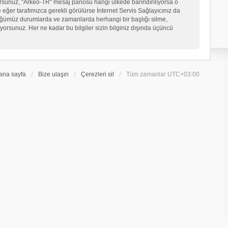
iyorsunuz, "Arkeo-TR" mesaj panosu hangi ülkede barındırılıyorsa o
er tarafımızca gerekli görülürse İnternet Servis Sağlayıcınız da
üğümüz durumlarda ve zamanlarda herhangi bir başlığı silme,
orsunuz. Her ne kadar bu bilgiler sizin bilginiz dışında üçüncü
ana sayfa
Bize ulaşın
Çerezleri sil
Tüm zamanlar
UTC+03:00