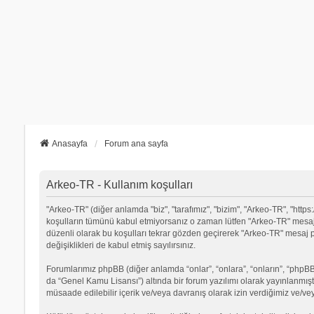
Anasayfa
Forum ana sayfa
Arkeo-TR - Kullanım koşulları
"Arkeo-TR" (diğer anlamda "biz", "tarafımız", "bizim", "Arkeo-TR", "https:
koşulların tümünü kabul etmiyorsanız o zaman lütfen "Arkeo-TR" mesaj p
düzenli olarak bu koşulları tekrar gözden geçirerek "Arkeo-TR" mesa
değişiklikleri de kabul etmiş sayılırsınız.
Forumlarımız phpBB (diğer anlamda “onlar”, “onlara”, “onların”, “phpBB 
da “Genel Kamu Lisansı”) altında bir forum yazılımı olarak yayınlanmışt
müsaade edilebilir içerik ve/veya davranış olarak izin verdiğimiz ve/ve