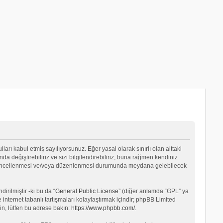
lları kabul etmiş sayılıyorsunuz. Eğer yasal olarak sınırlı olan alttaki
değiştirebiliriz ve sizi bilgilendirebiliriz, buna rağmen kendiniz
ın güncellenmesi ve/veya düzenlenmesi durumunda meydana gelebilecek
rilmiştir -ki bu da “
General Public License
” (diğer anlamda “GPL” ya
internet tabanlı tartışmaları kolaylaştırmak içindir; phpBB Limited
in, lütfen bu adrese bakın:
https://www.phpbb.com/
.