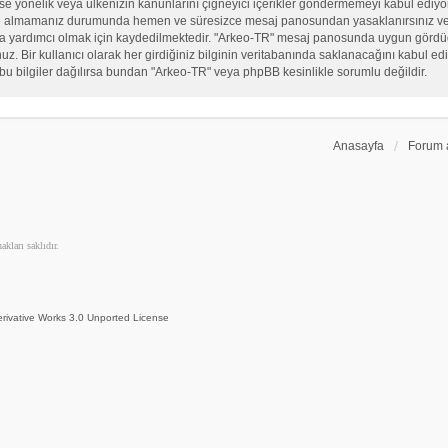
, sekse yönelik veya ülkenizin kanunlarını çiğneyici içerikler göndermemeyi kabul ed
ate almamanız durumunda hemen ve süresizce mesaj panosundan yasaklanırsınız ve eğ
sına yardımcı olmak için kaydedilmektedir. "Arkeo-TR" mesaj panosunda uygun görd
 Bir kullanıcı olarak her girdiğiniz bilginin veritabanında saklanacağını kabul ediy
bu bilgiler dağılırsa bundan "Arkeo-TR" veya phpBB kesinlikle sorumlu değildir.
Anasayfa
Forum 
kları saklıdır.
rivative Works 3.0 Unported License