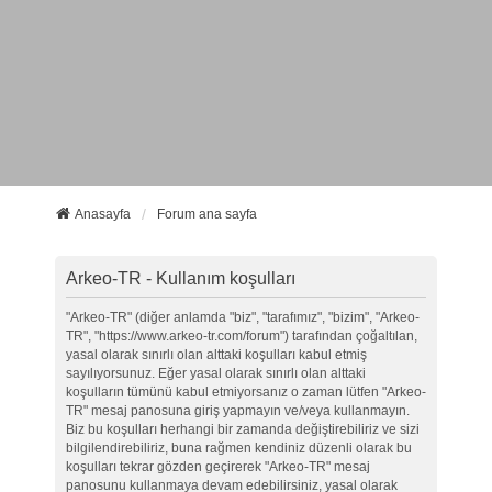
Anasayfa
Forum ana sayfa
Arkeo-TR - Kullanım koşulları
"Arkeo-TR" (diğer anlamda "biz", "tarafımız", "bizim", "Arkeo-
TR", "https://www.arkeo-tr.com/forum") tarafından çoğaltılan,
yasal olarak sınırlı olan alttaki koşulları kabul etmiş
sayılıyorsunuz. Eğer yasal olarak sınırlı olan alttaki
koşulların tümünü kabul etmiyorsanız o zaman lütfen "Arkeo-
TR" mesaj panosuna giriş yapmayın ve/veya kullanmayın.
Biz bu koşulları herhangi bir zamanda değiştirebiliriz ve sizi
bilgilendirebiliriz, buna rağmen kendiniz düzenli olarak bu
koşulları tekrar gözden geçirerek "Arkeo-TR" mesaj
panosunu kullanmaya devam edebilirsiniz, yasal olarak