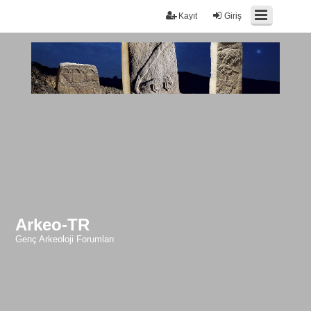
Kayıt
Giriş
Arkeo-TR
Genç Arkeoloji Forumları