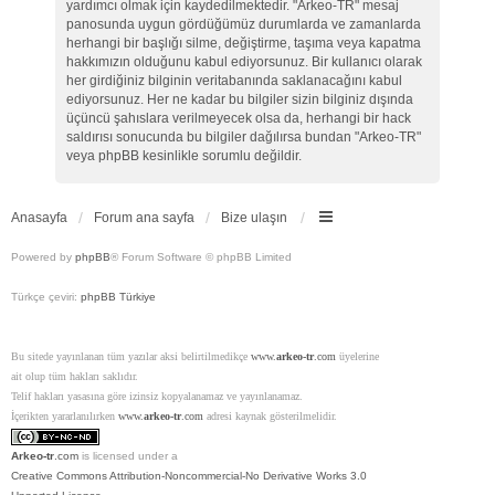
yardımcı olmak için kaydedilmektedir. "Arkeo-TR" mesaj
panosunda uygun gördüğümüz durumlarda ve zamanlarda
herhangi bir başlığı silme, değiştirme, taşıma veya kapatma
hakkımızın olduğunu kabul ediyorsunuz. Bir kullanıcı olarak
her girdiğiniz bilginin veritabanında saklanacağını kabul
ediyorsunuz. Her ne kadar bu bilgiler sizin bilginiz dışında
üçüncü şahıslara verilmeyecek olsa da, herhangi bir hack
saldırısı sonucunda bu bilgiler dağılırsa bundan "Arkeo-TR"
veya phpBB kesinlikle sorumlu değildir.
Anasayfa
Forum ana sayfa
Bize ulaşın
Powered by
phpBB
® Forum Software © phpBB Limited
Türkçe çeviri:
phpBB Türkiye
Bu sitede yayınlanan tüm yazılar aksi belirtilmedikçe
www.
arkeo-tr
.com
üyelerine
ait olup tüm hakları saklıdır.
Telif hakları yasasına göre izinsiz kopyalanamaz ve yayınlanamaz.
İçerikten yararlanılırken
www.
arkeo-tr
.com
adresi kaynak gösterilmelidir.
Arkeo-tr
.com
is licensed under a
Creative Commons Attribution-Noncommercial-No Derivative Works 3.0