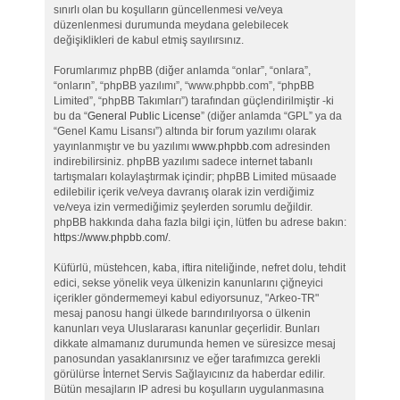
sınırlı olan bu koşulların güncellenmesi ve/veya
düzenlenmesi durumunda meydana gelebilecek
değişiklikleri de kabul etmiş sayılırsınız.
Forumlarımız phpBB (diğer anlamda “onlar”, “onlara”,
“onların”, “phpBB yazılımı”, “www.phpbb.com”, “phpBB
Limited”, “phpBB Takımları”) tarafından güçlendirilmiştir -ki
bu da “
General Public License
” (diğer anlamda “GPL” ya da
“Genel Kamu Lisansı”) altında bir forum yazılımı olarak
yayınlanmıştır ve bu yazılımı
www.phpbb.com
adresinden
indirebilirsiniz. phpBB yazılımı sadece internet tabanlı
tartışmaları kolaylaştırmak içindir; phpBB Limited müsaade
edilebilir içerik ve/veya davranış olarak izin verdiğimiz
ve/veya izin vermediğimiz şeylerden sorumlu değildir.
phpBB hakkında daha fazla bilgi için, lütfen bu adrese bakın:
https://www.phpbb.com/
.
Küfürlü, müstehcen, kaba, iftira niteliğinde, nefret dolu, tehdit
edici, sekse yönelik veya ülkenizin kanunlarını çiğneyici
içerikler göndermemeyi kabul ediyorsunuz, "Arkeo-TR"
mesaj panosu hangi ülkede barındırılıyorsa o ülkenin
kanunları veya Uluslararası kanunlar geçerlidir. Bunları
dikkate almamanız durumunda hemen ve süresizce mesaj
panosundan yasaklanırsınız ve eğer tarafımızca gerekli
görülürse İnternet Servis Sağlayıcınız da haberdar edilir.
Bütün mesajların IP adresi bu koşulların uygulanmasına