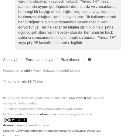
yardımcı olmak için kaydedilmektedir. "Arkeo-TR" mesaj
panosunda uygun gördüğümüz durumlarda ve zamanlarda
herhangi bir başlığı silme, değiştirme, taşıma veya kapatma
hakkımızın olduğunu kabul ediyorsunuz. Bir kullanıcı olarak
her girdiğiniz bilginin veritabanında saklanacağını kabul
ediyorsunuz. Her ne kadar bu bilgiler sizin bilginiz dışında
üçüncü şahıslara verilmeyecek olsa da, herhangi bir hack
saldırısı sonucunda bu bilgiler dağılırsa bundan "Arkeo-TR"
veya phpBB kesinlikle sorumlu değildir.
Anasayfa
Forum ana sayfa
Bize ulaşın
Powered by
phpBB
® Forum Software © phpBB Limited
Türkçe çeviri:
phpBB Türkiye
Bu sitede yayınlanan tüm yazılar aksi belirtilmedikçe
www.
arkeo-tr
.com
üyelerine
ait olup tüm hakları saklıdır.
Telif hakları yasasına göre izinsiz kopyalanamaz ve yayınlanamaz.
İçerikten yararlanılırken
www.
arkeo-tr
.com
adresi kaynak gösterilmelidir.
Arkeo-tr
.com
is licensed under a
Creative Commons Attribution-Noncommercial-No Derivative Works 3.0