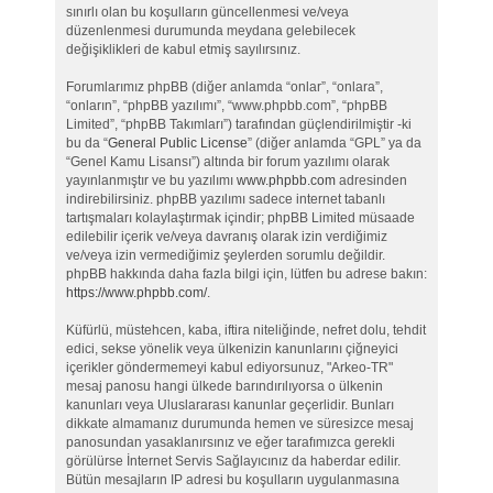
sınırlı olan bu koşulların güncellenmesi ve/veya
düzenlenmesi durumunda meydana gelebilecek
değişiklikleri de kabul etmiş sayılırsınız.
Forumlarımız phpBB (diğer anlamda “onlar”, “onlara”,
“onların”, “phpBB yazılımı”, “www.phpbb.com”, “phpBB
Limited”, “phpBB Takımları”) tarafından güçlendirilmiştir -ki
bu da “
General Public License
” (diğer anlamda “GPL” ya da
“Genel Kamu Lisansı”) altında bir forum yazılımı olarak
yayınlanmıştır ve bu yazılımı
www.phpbb.com
adresinden
indirebilirsiniz. phpBB yazılımı sadece internet tabanlı
tartışmaları kolaylaştırmak içindir; phpBB Limited müsaade
edilebilir içerik ve/veya davranış olarak izin verdiğimiz
ve/veya izin vermediğimiz şeylerden sorumlu değildir.
phpBB hakkında daha fazla bilgi için, lütfen bu adrese bakın:
https://www.phpbb.com/
.
Küfürlü, müstehcen, kaba, iftira niteliğinde, nefret dolu, tehdit
edici, sekse yönelik veya ülkenizin kanunlarını çiğneyici
içerikler göndermemeyi kabul ediyorsunuz, "Arkeo-TR"
mesaj panosu hangi ülkede barındırılıyorsa o ülkenin
kanunları veya Uluslararası kanunlar geçerlidir. Bunları
dikkate almamanız durumunda hemen ve süresizce mesaj
panosundan yasaklanırsınız ve eğer tarafımızca gerekli
görülürse İnternet Servis Sağlayıcınız da haberdar edilir.
Bütün mesajların IP adresi bu koşulların uygulanmasına