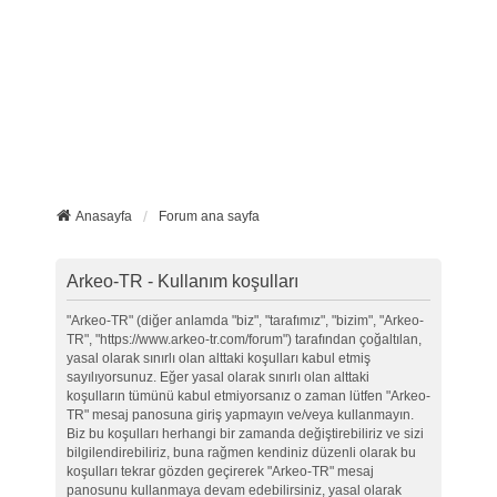
Anasayfa
Forum ana sayfa
Arkeo-TR - Kullanım koşulları
"Arkeo-TR" (diğer anlamda "biz", "tarafımız", "bizim", "Arkeo-
TR", "https://www.arkeo-tr.com/forum") tarafından çoğaltılan,
yasal olarak sınırlı olan alttaki koşulları kabul etmiş
sayılıyorsunuz. Eğer yasal olarak sınırlı olan alttaki
koşulların tümünü kabul etmiyorsanız o zaman lütfen "Arkeo-
TR" mesaj panosuna giriş yapmayın ve/veya kullanmayın.
Biz bu koşulları herhangi bir zamanda değiştirebiliriz ve sizi
bilgilendirebiliriz, buna rağmen kendiniz düzenli olarak bu
koşulları tekrar gözden geçirerek "Arkeo-TR" mesaj
panosunu kullanmaya devam edebilirsiniz, yasal olarak