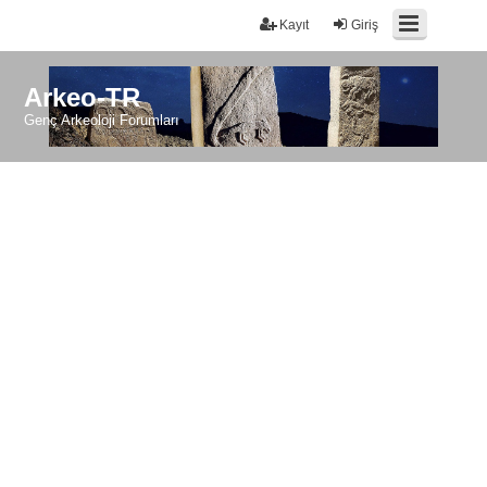
Kayıt
Giriş
Arkeo-TR
Genç Arkeoloji Forumları