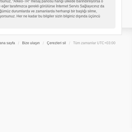
iyorsunuz, "Arkeo-TR" mesaj panosu hangi ülkede barındırılıyorsa o
er tarafımızca gerekli görülürse İnternet Servis Sağlayıcınız da
üğümüz durumlarda ve zamanlarda herhangi bir başlığı silme,
orsunuz. Her ne kadar bu bilgiler sizin bilginiz dışında üçüncü
ana sayfa
Bize ulaşın
Çerezleri sil
Tüm zamanlar
UTC+03:00