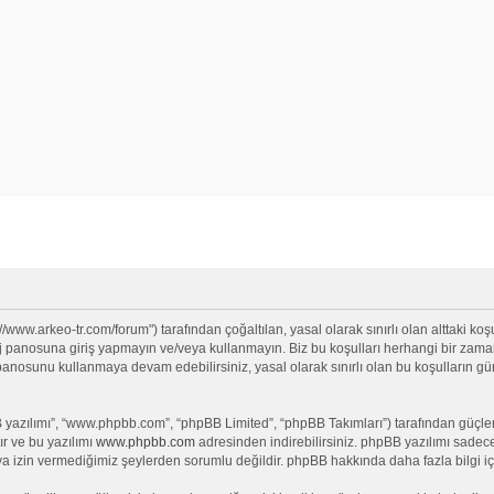
//www.arkeo-tr.com/forum") tarafından çoğaltılan, yasal olarak sınırlı olan alttaki koşu
anosuna giriş yapmayın ve/veya kullanmayın. Biz bu koşulları herhangi bir zamanda 
j panosunu kullanmaya devam edebilirsiniz, yasal olarak sınırlı olan bu koşullar
yazılımı”, “www.phpbb.com”, “phpBB Limited”, “phpBB Takımları”) tarafından güçlendi
ır ve bu yazılımı
www.phpbb.com
adresinden indirebilirsiniz. phpBB yazılımı sadece 
ya izin vermediğimiz şeylerden sorumlu değildir. phpBB hakkında daha fazla bilgi iç