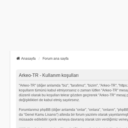
Anasayfa
Forum ana sayfa
Arkeo-TR - Kullanım koşulları
"Arkeo-TR" (diğer anlamda "biz", "tarafımız", "bizim", "Arkeo-TR", "https:
koşulların tümünü kabul etmiyorsanız o zaman lütfen "Arkeo-TR" mesaj p
düzenli olarak bu koşulları tekrar gözden geçirerek "Arkeo-TR" mesa
değişiklikleri de kabul etmiş sayılırsınız.
Forumlarımız phpBB (diğer anlamda “onlar”, “onlara”, “onların”, “phpBB 
da “Genel Kamu Lisansı”) altında bir forum yazılımı olarak yayınlanmışt
müsaade edilebilir içerik ve/veya davranış olarak izin verdiğimiz ve/ve