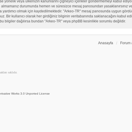
, sekse yönelik veya ülkenizin kanunlarını çiğneyici içerikler göndermemeyi kabul ed
ate almamanız durumunda hemen ve süresizce mesaj panosundan yasaklanırsınız ve eğ
sına yardımcı olmak için kaydedilmektedir. "Arkeo-TR" mesaj panosunda uygun görd
 Bir kullanıcı olarak her girdiğiniz bilginin veritabanında saklanacağını kabul ediy
bu bilgiler dağılırsa bundan "Arkeo-TR" veya phpBB kesinlikle sorumlu değildir.
Anasayfa
Forum 
kları saklıdır.
rivative Works 3.0 Unported License