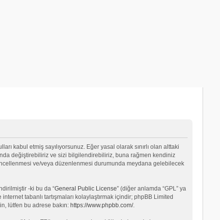
lları kabul etmiş sayılıyorsunuz. Eğer yasal olarak sınırlı olan alttaki
değiştirebiliriz ve sizi bilgilendirebiliriz, buna rağmen kendiniz
ın güncellenmesi ve/veya düzenlenmesi durumunda meydana gelebilecek
rilmiştir -ki bu da “
General Public License
” (diğer anlamda “GPL” ya
internet tabanlı tartışmaları kolaylaştırmak içindir; phpBB Limited
in, lütfen bu adrese bakın:
https://www.phpbb.com/
.