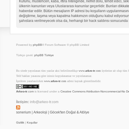
Küfürlü, müstehcen, kaba, iftira niteliğinde, nefret dolu, tehdit edici
ülkenin kanunları veya Uluslararası kanunlar geçerlidir. Bunları dikk
haberdar edilir. Bütün mesajların IP adresi bu koşulların uygulanma
değiştirme, taşıma veya kapatma hakkımızın olduğunu kabul ediyorsunuz.
şahıslara verilmeyecek olsa da, herhangi bir hack saldırısı sonucunda 
Powered by
phpBB
® Forum Software © phpBB Limited
Türkçe çeviri:
phpBB Türkiye
Bu sitede yayınlanan tüm yazılar aksi belirtilmedikçe
www.
arkeo-tr
.com
üyelerine ait olup tüm ha
Telif hakları yasasına göre izinsiz kopyalanamaz ve yayınlanamaz.
İçerikten yararlanılırken
www.
arkeo-tr
.com
adresi kaynak gösterilmelidir.
Arkeo-tr
.com
is licensed under a
Creative Commons Attribution-Noncommercial-No De
İletişim:
info@arkeo-tr.com
sonerium
|
Arkeoloji
|
Göcek'ten Doğal & Atölye
Gizlilik
|
Koşullar