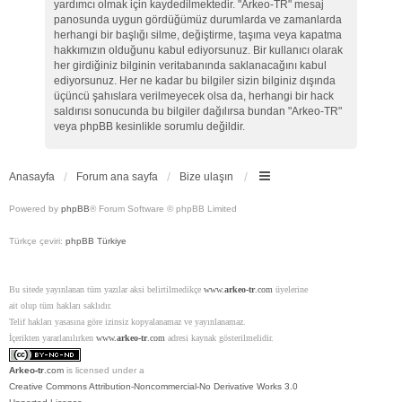
yardımcı olmak için kaydedilmektedir. "Arkeo-TR" mesaj
panosunda uygun gördüğümüz durumlarda ve zamanlarda
herhangi bir başlığı silme, değiştirme, taşıma veya kapatma
hakkımızın olduğunu kabul ediyorsunuz. Bir kullanıcı olarak
her girdiğiniz bilginin veritabanında saklanacağını kabul
ediyorsunuz. Her ne kadar bu bilgiler sizin bilginiz dışında
üçüncü şahıslara verilmeyecek olsa da, herhangi bir hack
saldırısı sonucunda bu bilgiler dağılırsa bundan "Arkeo-TR"
veya phpBB kesinlikle sorumlu değildir.
Anasayfa
Forum ana sayfa
Bize ulaşın
Powered by
phpBB
® Forum Software © phpBB Limited
Türkçe çeviri:
phpBB Türkiye
Bu sitede yayınlanan tüm yazılar aksi belirtilmedikçe
www.
arkeo-tr
.com
üyelerine
ait olup tüm hakları saklıdır.
Telif hakları yasasına göre izinsiz kopyalanamaz ve yayınlanamaz.
İçerikten yararlanılırken
www.
arkeo-tr
.com
adresi kaynak gösterilmelidir.
Arkeo-tr
.com
is licensed under a
Creative Commons Attribution-Noncommercial-No Derivative Works 3.0