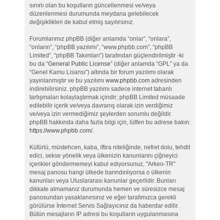
sınırlı olan bu koşulların güncellenmesi ve/veya
düzenlenmesi durumunda meydana gelebilecek
değişiklikleri de kabul etmiş sayılırsınız.
Forumlarımız phpBB (diğer anlamda “onlar”, “onlara”,
“onların”, “phpBB yazılımı”, “www.phpbb.com”, “phpBB
Limited”, “phpBB Takımları”) tarafından güçlendirilmiştir -ki
bu da “
General Public License
” (diğer anlamda “GPL” ya da
“Genel Kamu Lisansı”) altında bir forum yazılımı olarak
yayınlanmıştır ve bu yazılımı
www.phpbb.com
adresinden
indirebilirsiniz. phpBB yazılımı sadece internet tabanlı
tartışmaları kolaylaştırmak içindir; phpBB Limited müsaade
edilebilir içerik ve/veya davranış olarak izin verdiğimiz
ve/veya izin vermediğimiz şeylerden sorumlu değildir.
phpBB hakkında daha fazla bilgi için, lütfen bu adrese bakın:
https://www.phpbb.com/
.
Küfürlü, müstehcen, kaba, iftira niteliğinde, nefret dolu, tehdit
edici, sekse yönelik veya ülkenizin kanunlarını çiğneyici
içerikler göndermemeyi kabul ediyorsunuz, "Arkeo-TR"
mesaj panosu hangi ülkede barındırılıyorsa o ülkenin
kanunları veya Uluslararası kanunlar geçerlidir. Bunları
dikkate almamanız durumunda hemen ve süresizce mesaj
panosundan yasaklanırsınız ve eğer tarafımızca gerekli
görülürse İnternet Servis Sağlayıcınız da haberdar edilir.
Bütün mesajların IP adresi bu koşulların uygulanmasına