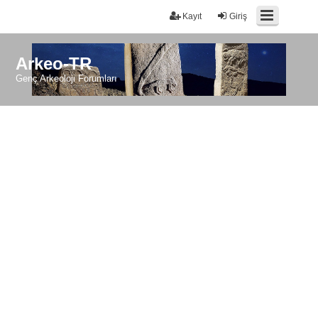
Kayıt
Giriş
Arkeo-TR
Genç Arkeoloji Forumları