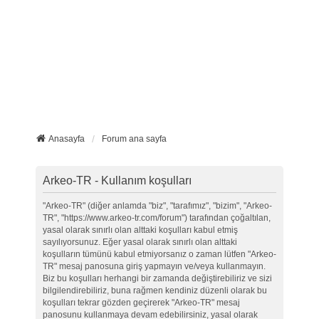
Anasayfa
Forum ana sayfa
Arkeo-TR - Kullanım koşulları
"Arkeo-TR" (diğer anlamda "biz", "tarafımız", "bizim", "Arkeo-
TR", "https://www.arkeo-tr.com/forum") tarafından çoğaltılan,
yasal olarak sınırlı olan alttaki koşulları kabul etmiş
sayılıyorsunuz. Eğer yasal olarak sınırlı olan alttaki
koşulların tümünü kabul etmiyorsanız o zaman lütfen "Arkeo-
TR" mesaj panosuna giriş yapmayın ve/veya kullanmayın.
Biz bu koşulları herhangi bir zamanda değiştirebiliriz ve sizi
bilgilendirebiliriz, buna rağmen kendiniz düzenli olarak bu
koşulları tekrar gözden geçirerek "Arkeo-TR" mesaj
panosunu kullanmaya devam edebilirsiniz, yasal olarak