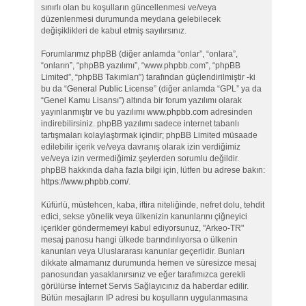
sınırlı olan bu koşulların güncellenmesi ve/veya
düzenlenmesi durumunda meydana gelebilecek
değişiklikleri de kabul etmiş sayılırsınız.
Forumlarımız phpBB (diğer anlamda “onlar”, “onlara”,
“onların”, “phpBB yazılımı”, “www.phpbb.com”, “phpBB
Limited”, “phpBB Takımları”) tarafından güçlendirilmiştir -ki
bu da “
General Public License
” (diğer anlamda “GPL” ya da
“Genel Kamu Lisansı”) altında bir forum yazılımı olarak
yayınlanmıştır ve bu yazılımı
www.phpbb.com
adresinden
indirebilirsiniz. phpBB yazılımı sadece internet tabanlı
tartışmaları kolaylaştırmak içindir; phpBB Limited müsaade
edilebilir içerik ve/veya davranış olarak izin verdiğimiz
ve/veya izin vermediğimiz şeylerden sorumlu değildir.
phpBB hakkında daha fazla bilgi için, lütfen bu adrese bakın:
https://www.phpbb.com/
.
Küfürlü, müstehcen, kaba, iftira niteliğinde, nefret dolu, tehdit
edici, sekse yönelik veya ülkenizin kanunlarını çiğneyici
içerikler göndermemeyi kabul ediyorsunuz, "Arkeo-TR"
mesaj panosu hangi ülkede barındırılıyorsa o ülkenin
kanunları veya Uluslararası kanunlar geçerlidir. Bunları
dikkate almamanız durumunda hemen ve süresizce mesaj
panosundan yasaklanırsınız ve eğer tarafımızca gerekli
görülürse İnternet Servis Sağlayıcınız da haberdar edilir.
Bütün mesajların IP adresi bu koşulların uygulanmasına