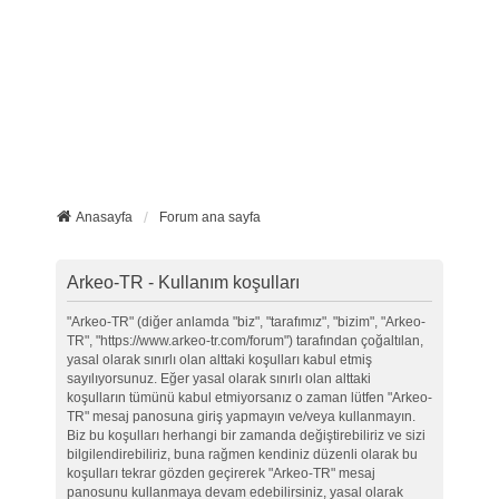
Anasayfa
Forum ana sayfa
Arkeo-TR - Kullanım koşulları
"Arkeo-TR" (diğer anlamda "biz", "tarafımız", "bizim", "Arkeo-
TR", "https://www.arkeo-tr.com/forum") tarafından çoğaltılan,
yasal olarak sınırlı olan alttaki koşulları kabul etmiş
sayılıyorsunuz. Eğer yasal olarak sınırlı olan alttaki
koşulların tümünü kabul etmiyorsanız o zaman lütfen "Arkeo-
TR" mesaj panosuna giriş yapmayın ve/veya kullanmayın.
Biz bu koşulları herhangi bir zamanda değiştirebiliriz ve sizi
bilgilendirebiliriz, buna rağmen kendiniz düzenli olarak bu
koşulları tekrar gözden geçirerek "Arkeo-TR" mesaj
panosunu kullanmaya devam edebilirsiniz, yasal olarak