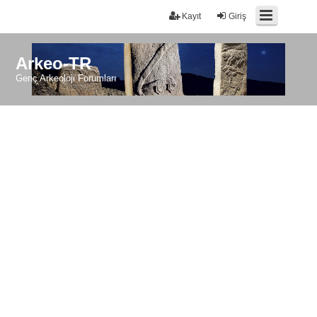
Kayıt
Giriş
Arkeo-TR
Genç Arkeoloji Forumları