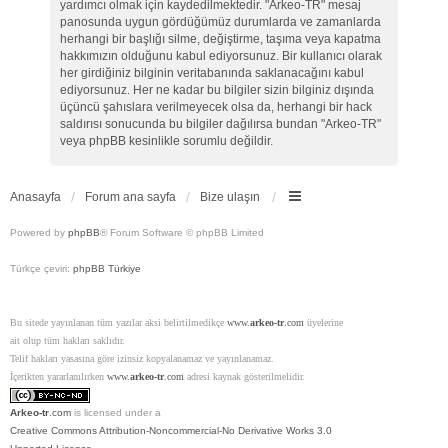
yardımcı olmak için kaydedilmektedir. "Arkeo-TR" mesaj
panosunda uygun gördüğümüz durumlarda ve zamanlarda
herhangi bir başlığı silme, değiştirme, taşıma veya kapatma
hakkımızın olduğunu kabul ediyorsunuz. Bir kullanıcı olarak
her girdiğiniz bilginin veritabanında saklanacağını kabul
ediyorsunuz. Her ne kadar bu bilgiler sizin bilginiz dışında
üçüncü şahıslara verilmeyecek olsa da, herhangi bir hack
saldırısı sonucunda bu bilgiler dağılırsa bundan "Arkeo-TR"
veya phpBB kesinlikle sorumlu değildir.
Anasayfa
Forum ana sayfa
Bize ulaşın
Powered by
phpBB
® Forum Software © phpBB Limited
Türkçe çeviri:
phpBB Türkiye
Bu sitede yayınlanan tüm yazılar aksi belirtilmedikçe
www.
arkeo-tr
.com
üyelerine
ait olup tüm hakları saklıdır.
Telif hakları yasasına göre izinsiz kopyalanamaz ve yayınlanamaz.
İçerikten yararlanılırken
www.
arkeo-tr
.com
adresi kaynak gösterilmelidir.
Arkeo-tr
.com
is licensed under a
Creative Commons Attribution-Noncommercial-No Derivative Works 3.0