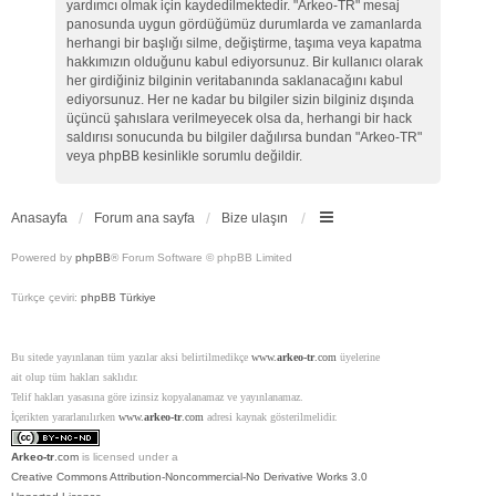
yardımcı olmak için kaydedilmektedir. "Arkeo-TR" mesaj
panosunda uygun gördüğümüz durumlarda ve zamanlarda
herhangi bir başlığı silme, değiştirme, taşıma veya kapatma
hakkımızın olduğunu kabul ediyorsunuz. Bir kullanıcı olarak
her girdiğiniz bilginin veritabanında saklanacağını kabul
ediyorsunuz. Her ne kadar bu bilgiler sizin bilginiz dışında
üçüncü şahıslara verilmeyecek olsa da, herhangi bir hack
saldırısı sonucunda bu bilgiler dağılırsa bundan "Arkeo-TR"
veya phpBB kesinlikle sorumlu değildir.
Anasayfa
Forum ana sayfa
Bize ulaşın
Powered by
phpBB
® Forum Software © phpBB Limited
Türkçe çeviri:
phpBB Türkiye
Bu sitede yayınlanan tüm yazılar aksi belirtilmedikçe
www.
arkeo-tr
.com
üyelerine
ait olup tüm hakları saklıdır.
Telif hakları yasasına göre izinsiz kopyalanamaz ve yayınlanamaz.
İçerikten yararlanılırken
www.
arkeo-tr
.com
adresi kaynak gösterilmelidir.
Arkeo-tr
.com
is licensed under a
Creative Commons Attribution-Noncommercial-No Derivative Works 3.0