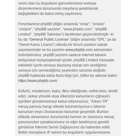
sınırlı olan bu koşulların güncellenmesi ve/veya
düzenlenmesi durumunda meydana gelebilecek
değişiklikleri de kabul etmiş sayılırsınız.
Forumlarımız phpBB (diğer anlamda “onlar”, “onlara”,
“onların”, “phpBB yazılımı”, “www.phpbb.com”, “phpBB
Limited”, “phpBB Takımları”) tarafından güçlendirilmiştir -ki
bu da “
General Public License
” (diğer anlamda “GPL” ya da
“Genel Kamu Lisansı”) altında bir forum yazılımı olarak
yayınlanmıştır ve bu yazılımı
www.phpbb.com
adresinden
indirebilirsiniz. phpBB yazılımı sadece internet tabanlı
tartışmaları kolaylaştırmak içindir; phpBB Limited müsaade
edilebilir içerik ve/veya davranış olarak izin verdiğimiz
ve/veya izin vermediğimiz şeylerden sorumlu değildir.
phpBB hakkında daha fazla bilgi için, lütfen bu adrese bakın:
https://www.phpbb.com/
.
Küfürlü, müstehcen, kaba, iftira niteliğinde, nefret dolu, tehdit
edici, sekse yönelik veya ülkenizin kanunlarını çiğneyici
içerikler göndermemeyi kabul ediyorsunuz, "Arkeo-TR"
mesaj panosu hangi ülkede barındırılıyorsa o ülkenin
kanunları veya Uluslararası kanunlar geçerlidir. Bunları
dikkate almamanız durumunda hemen ve süresizce mesaj
panosundan yasaklanırsınız ve eğer tarafımızca gerekli
görülürse İnternet Servis Sağlayıcınız da haberdar edilir.
Bütün mesajların IP adresi bu koşulların uygulanmasına