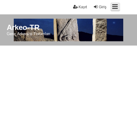
Kayıt
Giriş
Arkeo-TR
Genç Arkeoloji Forumları