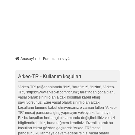
Anasayfa
Forum ana sayfa
Arkeo-TR - Kullanım koşulları
"Arkeo-TR" (diğer anlamda "biz", "tarafımız", "bizim", "Arkeo-
TR", "https://www.arkeo-tr.com/forum") tarafından çoğaltılan,
yasal olarak sınırlı olan alttaki koşulları kabul etmiş
sayılıyorsunuz. Eğer yasal olarak sınırlı olan alttaki
koşulların tümünü kabul etmiyorsanız o zaman lütfen "Arkeo-
TR" mesaj panosuna giriş yapmayın ve/veya kullanmayın.
Biz bu koşulları herhangi bir zamanda değiştirebiliriz ve sizi
bilgilendirebiliriz, buna rağmen kendiniz düzenli olarak bu
koşulları tekrar gözden geçirerek "Arkeo-TR" mesaj
panosunu kullanmaya devam edebilirsiniz, yasal olarak