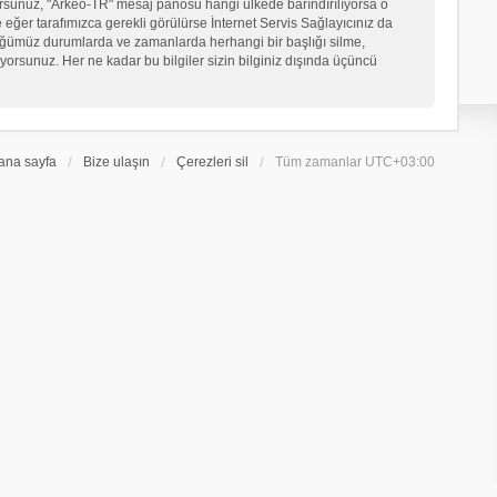
iyorsunuz, "Arkeo-TR" mesaj panosu hangi ülkede barındırılıyorsa o
er tarafımızca gerekli görülürse İnternet Servis Sağlayıcınız da
üğümüz durumlarda ve zamanlarda herhangi bir başlığı silme,
orsunuz. Her ne kadar bu bilgiler sizin bilginiz dışında üçüncü
ana sayfa
Bize ulaşın
Çerezleri sil
Tüm zamanlar
UTC+03:00