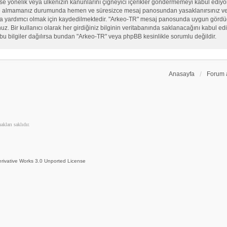
, sekse yönelik veya ülkenizin kanunlarını çiğneyici içerikler göndermemeyi kabul ed
ate almamanız durumunda hemen ve süresizce mesaj panosundan yasaklanırsınız ve eğ
sına yardımcı olmak için kaydedilmektedir. "Arkeo-TR" mesaj panosunda uygun görd
 Bir kullanıcı olarak her girdiğiniz bilginin veritabanında saklanacağını kabul ediy
bu bilgiler dağılırsa bundan "Arkeo-TR" veya phpBB kesinlikle sorumlu değildir.
Anasayfa
Forum 
kları saklıdır.
rivative Works 3.0 Unported License