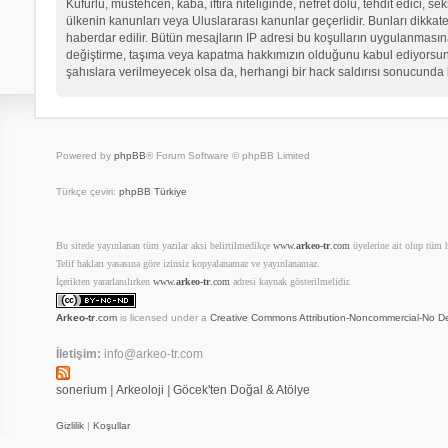
Küfürlü, müstehcen, kaba, iftira niteliğinde, nefret dolu, tehdit edici
ülkenin kanunları veya Uluslararası kanunlar geçerlidir. Bunları dikk
haberdar edilir. Bütün mesajların IP adresi bu koşulların uygulanma
değiştirme, taşıma veya kapatma hakkımızın olduğunu kabul ediyorsunuz.
şahıslara verilmeyecek olsa da, herhangi bir hack saldırısı sonucunda 
Powered by
phpBB
® Forum Software © phpBB Limited
Türkçe çeviri:
phpBB Türkiye
Bu sitede yayınlanan tüm yazılar aksi belirtilmedikçe
www.
arkeo-tr
.com
üyelerine ait olup tüm ha
Telif hakları yasasına göre izinsiz kopyalanamaz ve yayınlanamaz.
İçerikten yararlanılırken
www.
arkeo-tr
.com
adresi kaynak gösterilmelidir.
Arkeo-tr
.com
is licensed under a
Creative Commons Attribution-Noncommercial-No De
İletişim:
info@arkeo-tr.com
sonerium
|
Arkeoloji
|
Göcek'ten Doğal & Atölye
Gizlilik
|
Koşullar