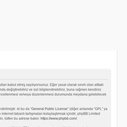
lları kabul etmiş sayılıyorsunuz. Eğer yasal olarak sınırlı olan alttaki
değiştirebiliriz ve sizi bilgilendirebiliriz, buna rağmen kendiniz
ın güncellenmesi ve/veya düzenlenmesi durumunda meydana gelebilecek
rilmiştir -ki bu da “
General Public License
” (diğer anlamda “GPL” ya
internet tabanlı tartışmaları kolaylaştırmak içindir; phpBB Limited
in, lütfen bu adrese bakın:
https://www.phpbb.com/
.