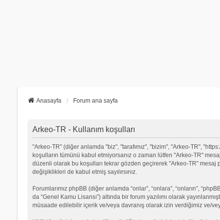
Anasayfa
Forum ana sayfa
Arkeo-TR - Kullanım koşulları
"Arkeo-TR" (diğer anlamda "biz", "tarafımız", "bizim", "Arkeo-TR", "https:
koşulların tümünü kabul etmiyorsanız o zaman lütfen "Arkeo-TR" mesaj p
düzenli olarak bu koşulları tekrar gözden geçirerek "Arkeo-TR" mesa
değişiklikleri de kabul etmiş sayılırsınız.
Forumlarımız phpBB (diğer anlamda “onlar”, “onlara”, “onların”, “phpBB 
da “Genel Kamu Lisansı”) altında bir forum yazılımı olarak yayınlanmışt
müsaade edilebilir içerik ve/veya davranış olarak izin verdiğimiz ve/ve