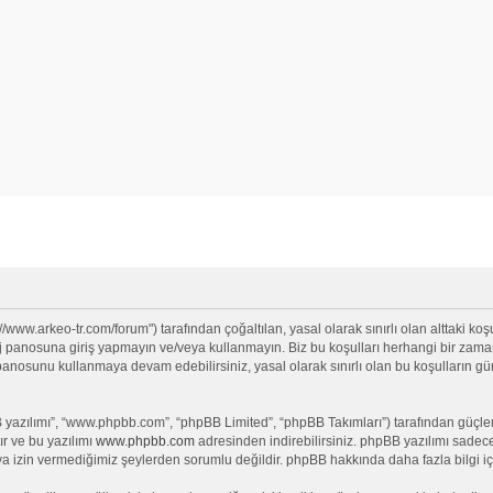
//www.arkeo-tr.com/forum") tarafından çoğaltılan, yasal olarak sınırlı olan alttaki koşu
anosuna giriş yapmayın ve/veya kullanmayın. Biz bu koşulları herhangi bir zamanda 
j panosunu kullanmaya devam edebilirsiniz, yasal olarak sınırlı olan bu koşullar
yazılımı”, “www.phpbb.com”, “phpBB Limited”, “phpBB Takımları”) tarafından güçlendi
ır ve bu yazılımı
www.phpbb.com
adresinden indirebilirsiniz. phpBB yazılımı sadece 
ya izin vermediğimiz şeylerden sorumlu değildir. phpBB hakkında daha fazla bilgi iç