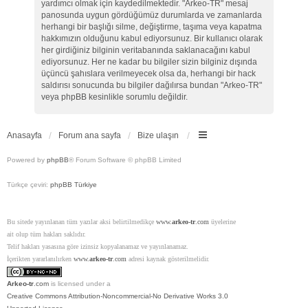
yardımcı olmak için kaydedilmektedir. "Arkeo-TR" mesaj
panosunda uygun gördüğümüz durumlarda ve zamanlarda
herhangi bir başlığı silme, değiştirme, taşıma veya kapatma
hakkımızın olduğunu kabul ediyorsunuz. Bir kullanıcı olarak
her girdiğiniz bilginin veritabanında saklanacağını kabul
ediyorsunuz. Her ne kadar bu bilgiler sizin bilginiz dışında
üçüncü şahıslara verilmeyecek olsa da, herhangi bir hack
saldırısı sonucunda bu bilgiler dağılırsa bundan "Arkeo-TR"
veya phpBB kesinlikle sorumlu değildir.
Anasayfa
Forum ana sayfa
Bize ulaşın
Powered by
phpBB
® Forum Software © phpBB Limited
Türkçe çeviri:
phpBB Türkiye
Bu sitede yayınlanan tüm yazılar aksi belirtilmedikçe
www.
arkeo-tr
.com
üyelerine
ait olup tüm hakları saklıdır.
Telif hakları yasasına göre izinsiz kopyalanamaz ve yayınlanamaz.
İçerikten yararlanılırken
www.
arkeo-tr
.com
adresi kaynak gösterilmelidir.
Arkeo-tr
.com
is licensed under a
Creative Commons Attribution-Noncommercial-No Derivative Works 3.0