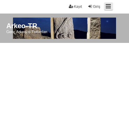
Kayıt
Giriş
Arkeo-TR
Genç Arkeoloji Forumları