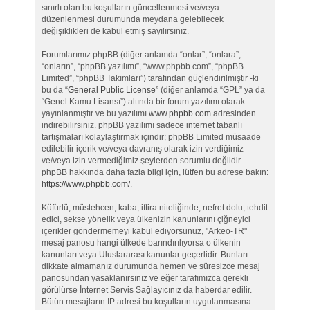
sınırlı olan bu koşulların güncellenmesi ve/veya
düzenlenmesi durumunda meydana gelebilecek
değişiklikleri de kabul etmiş sayılırsınız.
Forumlarımız phpBB (diğer anlamda “onlar”, “onlara”,
“onların”, “phpBB yazılımı”, “www.phpbb.com”, “phpBB
Limited”, “phpBB Takımları”) tarafından güçlendirilmiştir -ki
bu da “
General Public License
” (diğer anlamda “GPL” ya da
“Genel Kamu Lisansı”) altında bir forum yazılımı olarak
yayınlanmıştır ve bu yazılımı
www.phpbb.com
adresinden
indirebilirsiniz. phpBB yazılımı sadece internet tabanlı
tartışmaları kolaylaştırmak içindir; phpBB Limited müsaade
edilebilir içerik ve/veya davranış olarak izin verdiğimiz
ve/veya izin vermediğimiz şeylerden sorumlu değildir.
phpBB hakkında daha fazla bilgi için, lütfen bu adrese bakın:
https://www.phpbb.com/
.
Küfürlü, müstehcen, kaba, iftira niteliğinde, nefret dolu, tehdit
edici, sekse yönelik veya ülkenizin kanunlarını çiğneyici
içerikler göndermemeyi kabul ediyorsunuz, "Arkeo-TR"
mesaj panosu hangi ülkede barındırılıyorsa o ülkenin
kanunları veya Uluslararası kanunlar geçerlidir. Bunları
dikkate almamanız durumunda hemen ve süresizce mesaj
panosundan yasaklanırsınız ve eğer tarafımızca gerekli
görülürse İnternet Servis Sağlayıcınız da haberdar edilir.
Bütün mesajların IP adresi bu koşulların uygulanmasına