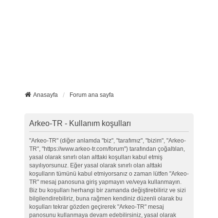
Anasayfa
Forum ana sayfa
Arkeo-TR - Kullanım koşulları
"Arkeo-TR" (diğer anlamda "biz", "tarafımız", "bizim", "Arkeo-
TR", "https://www.arkeo-tr.com/forum") tarafından çoğaltılan,
yasal olarak sınırlı olan alttaki koşulları kabul etmiş
sayılıyorsunuz. Eğer yasal olarak sınırlı olan alttaki
koşulların tümünü kabul etmiyorsanız o zaman lütfen "Arkeo-
TR" mesaj panosuna giriş yapmayın ve/veya kullanmayın.
Biz bu koşulları herhangi bir zamanda değiştirebiliriz ve sizi
bilgilendirebiliriz, buna rağmen kendiniz düzenli olarak bu
koşulları tekrar gözden geçirerek "Arkeo-TR" mesaj
panosunu kullanmaya devam edebilirsiniz, yasal olarak