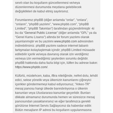
sınırlı olan bu koşulların güncellenmesi ve/veya
düzenlenmesi durumunda meydana gelebilecek
değişiklikleri de kabul etmiş sayılırsınız.
Forumlarımız phpBB (diğer anlamda “onlar”, “onlara”,
“onların”, “phpBB yazılımı”, “www.phpbb.com”, “phpBB
Limited”, “phpBB Takımları”) tarafından güçlendirilmiştir -ki
bu da “
General Public License
” (diğer anlamda “GPL” ya da
“Genel Kamu Lisansı”) altında bir forum yazılımı olarak
yayınlanmıştır ve bu yazılımı
www.phpbb.com
adresinden
indirebilirsiniz. phpBB yazılımı sadece internet tabanlı
tartışmaları kolaylaştırmak içindir; phpBB Limited müsaade
edilebilir içerik ve/veya davranış olarak izin verdiğimiz
ve/veya izin vermediğimiz şeylerden sorumlu değildir.
phpBB hakkında daha fazla bilgi için, lütfen bu adrese bakın:
https://www.phpbb.com/
.
Küfürlü, müstehcen, kaba, iftira niteliğinde, nefret dolu, tehdit
edici, sekse yönelik veya ülkenizin kanunlarını çiğneyici
içerikler göndermemeyi kabul ediyorsunuz, "Arkeo-TR"
mesaj panosu hangi ülkede barındırılıyorsa o ülkenin
kanunları veya Uluslararası kanunlar geçerlidir. Bunları
dikkate almamanız durumunda hemen ve süresizce mesaj
panosundan yasaklanırsınız ve eğer tarafımızca gerekli
görülürse İnternet Servis Sağlayıcınız da haberdar edilir.
Bütün mesajların IP adresi bu koşulların uygulanmasına