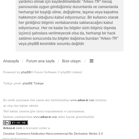
yardımcı olmak için kaydedilmektedir. "Arkeo-TR" mesaj
panosunda uygun gördüğümüz durumlarda ve zamanlarda
herhangi bir başlığı silme, değiştirme, taşıma veya kapatma
hakkımızın olduğunu kabul ediyorsunuz. Bir kullanıcı olarak
her girdiğiniz bilginin veritabanında saklanacağını kabul
ediyorsunuz. Her ne kadar bu bilgiler sizin bilginiz dışında
üçüncü şahıslara verilmeyecek olsa da, herhangi bir hack
saldırısı sonucunda bu bilgiler dağılırsa bundan "Arkeo-TR"
veya phpBB kesinlikle sorumlu değildir.
Anasayfa
Forum ana sayfa
Bize ulaşın
Powered by
phpBB
® Forum Software © phpBB Limited
Türkçe çeviri:
phpBB Türkiye
Bu sitede yayınlanan tüm yazılar aksi belirtilmedikçe
www.
arkeo-tr
.com
üyelerine
ait olup tüm hakları saklıdır.
Telif hakları yasasına göre izinsiz kopyalanamaz ve yayınlanamaz.
İçerikten yararlanılırken
www.
arkeo-tr
.com
adresi kaynak gösterilmelidir.
Arkeo-tr
.com
is licensed under a
Creative Commons Attribution-Noncommercial-No Derivative Works 3.0