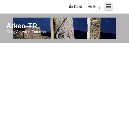
Kayıt
Giriş
Arkeo-TR
Genç Arkeoloji Forumları