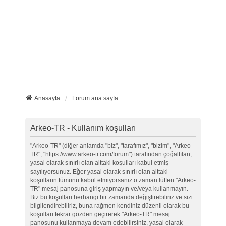
Anasayfa
Forum ana sayfa
Arkeo-TR - Kullanım koşulları
"Arkeo-TR" (diğer anlamda "biz", "tarafımız", "bizim", "Arkeo-
TR", "https://www.arkeo-tr.com/forum") tarafından çoğaltılan,
yasal olarak sınırlı olan alttaki koşulları kabul etmiş
sayılıyorsunuz. Eğer yasal olarak sınırlı olan alttaki
koşulların tümünü kabul etmiyorsanız o zaman lütfen "Arkeo-
TR" mesaj panosuna giriş yapmayın ve/veya kullanmayın.
Biz bu koşulları herhangi bir zamanda değiştirebiliriz ve sizi
bilgilendirebiliriz, buna rağmen kendiniz düzenli olarak bu
koşulları tekrar gözden geçirerek "Arkeo-TR" mesaj
panosunu kullanmaya devam edebilirsiniz, yasal olarak