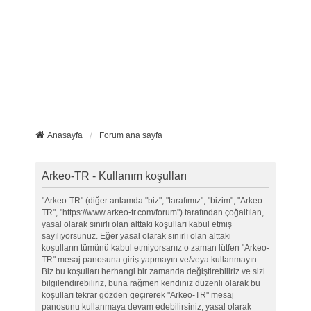
Anasayfa
Forum ana sayfa
Arkeo-TR - Kullanım koşulları
"Arkeo-TR" (diğer anlamda "biz", "tarafımız", "bizim", "Arkeo-
TR", "https://www.arkeo-tr.com/forum") tarafından çoğaltılan,
yasal olarak sınırlı olan alttaki koşulları kabul etmiş
sayılıyorsunuz. Eğer yasal olarak sınırlı olan alttaki
koşulların tümünü kabul etmiyorsanız o zaman lütfen "Arkeo-
TR" mesaj panosuna giriş yapmayın ve/veya kullanmayın.
Biz bu koşulları herhangi bir zamanda değiştirebiliriz ve sizi
bilgilendirebiliriz, buna rağmen kendiniz düzenli olarak bu
koşulları tekrar gözden geçirerek "Arkeo-TR" mesaj
panosunu kullanmaya devam edebilirsiniz, yasal olarak