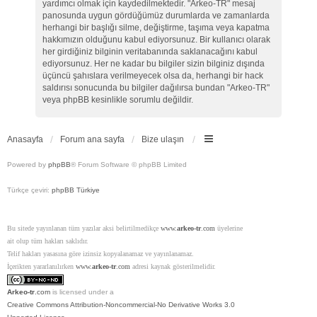
yardımcı olmak için kaydedilmektedir. "Arkeo-TR" mesaj
panosunda uygun gördüğümüz durumlarda ve zamanlarda
herhangi bir başlığı silme, değiştirme, taşıma veya kapatma
hakkımızın olduğunu kabul ediyorsunuz. Bir kullanıcı olarak
her girdiğiniz bilginin veritabanında saklanacağını kabul
ediyorsunuz. Her ne kadar bu bilgiler sizin bilginiz dışında
üçüncü şahıslara verilmeyecek olsa da, herhangi bir hack
saldırısı sonucunda bu bilgiler dağılırsa bundan "Arkeo-TR"
veya phpBB kesinlikle sorumlu değildir.
Anasayfa
Forum ana sayfa
Bize ulaşın
Powered by
phpBB
® Forum Software © phpBB Limited
Türkçe çeviri:
phpBB Türkiye
Bu sitede yayınlanan tüm yazılar aksi belirtilmedikçe
www.
arkeo-tr
.com
üyelerine
ait olup tüm hakları saklıdır.
Telif hakları yasasına göre izinsiz kopyalanamaz ve yayınlanamaz.
İçerikten yararlanılırken
www.
arkeo-tr
.com
adresi kaynak gösterilmelidir.
Arkeo-tr
.com
is licensed under a
Creative Commons Attribution-Noncommercial-No Derivative Works 3.0