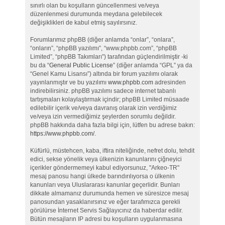
sınırlı olan bu koşulların güncellenmesi ve/veya
düzenlenmesi durumunda meydana gelebilecek
değişiklikleri de kabul etmiş sayılırsınız.
Forumlarımız phpBB (diğer anlamda “onlar”, “onlara”,
“onların”, “phpBB yazılımı”, “www.phpbb.com”, “phpBB
Limited”, “phpBB Takımları”) tarafından güçlendirilmiştir -ki
bu da “
General Public License
” (diğer anlamda “GPL” ya da
“Genel Kamu Lisansı”) altında bir forum yazılımı olarak
yayınlanmıştır ve bu yazılımı
www.phpbb.com
adresinden
indirebilirsiniz. phpBB yazılımı sadece internet tabanlı
tartışmaları kolaylaştırmak içindir; phpBB Limited müsaade
edilebilir içerik ve/veya davranış olarak izin verdiğimiz
ve/veya izin vermediğimiz şeylerden sorumlu değildir.
phpBB hakkında daha fazla bilgi için, lütfen bu adrese bakın:
https://www.phpbb.com/
.
Küfürlü, müstehcen, kaba, iftira niteliğinde, nefret dolu, tehdit
edici, sekse yönelik veya ülkenizin kanunlarını çiğneyici
içerikler göndermemeyi kabul ediyorsunuz, "Arkeo-TR"
mesaj panosu hangi ülkede barındırılıyorsa o ülkenin
kanunları veya Uluslararası kanunlar geçerlidir. Bunları
dikkate almamanız durumunda hemen ve süresizce mesaj
panosundan yasaklanırsınız ve eğer tarafımızca gerekli
görülürse İnternet Servis Sağlayıcınız da haberdar edilir.
Bütün mesajların IP adresi bu koşulların uygulanmasına