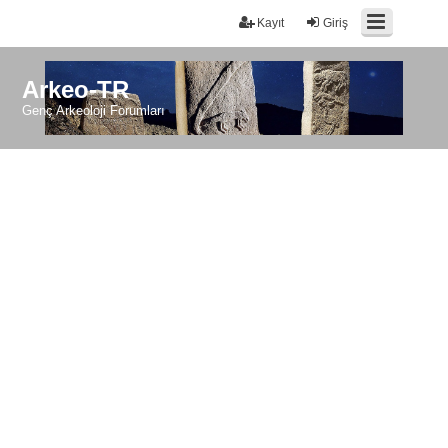
Kayıt
Giriş
Arkeo-TR
Genç Arkeoloji Forumları