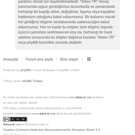
yardımcı olmak için kaydedilmektedir. "Arkeo-TR" mesaj
panosunda uygun gördüğümüz durumlarda ve zamanlarda
herhangi bir başlığı silme, değiştirme, taşıma veya kapatma
hakkımızın olduğunu kabul ediyorsunuz. Bir kullanıcı olarak
her girdiğiniz bilginin veritabanında saklanacağını kabul
ediyorsunuz. Her ne kadar bu bilgiler sizin bilginiz dışında
üçüncü şahıslara verilmeyecek olsa da, herhangi bir hack
saldırısı sonucunda bu bilgiler dağılırsa bundan "Arkeo-TR"
veya phpBB kesinlikle sorumlu değildir.
Anasayfa
Forum ana sayfa
Bize ulaşın
Powered by
phpBB
® Forum Software © phpBB Limited
Türkçe çeviri:
phpBB Türkiye
Bu sitede yayınlanan tüm yazılar aksi belirtilmedikçe
www.
arkeo-tr
.com
üyelerine
ait olup tüm hakları saklıdır.
Telif hakları yasasına göre izinsiz kopyalanamaz ve yayınlanamaz.
İçerikten yararlanılırken
www.
arkeo-tr
.com
adresi kaynak gösterilmelidir.
Arkeo-tr
.com
is licensed under a
Creative Commons Attribution-Noncommercial-No Derivative Works 3.0