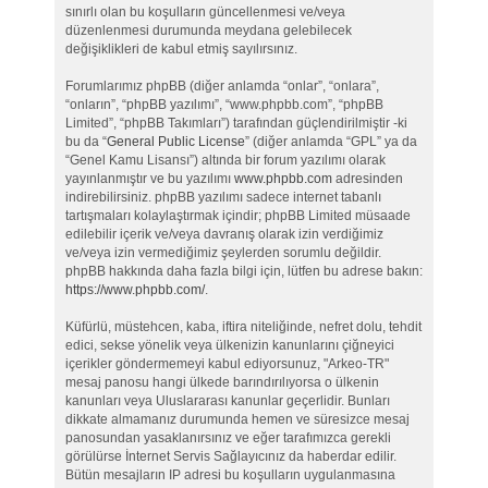
sınırlı olan bu koşulların güncellenmesi ve/veya
düzenlenmesi durumunda meydana gelebilecek
değişiklikleri de kabul etmiş sayılırsınız.
Forumlarımız phpBB (diğer anlamda “onlar”, “onlara”,
“onların”, “phpBB yazılımı”, “www.phpbb.com”, “phpBB
Limited”, “phpBB Takımları”) tarafından güçlendirilmiştir -ki
bu da “
General Public License
” (diğer anlamda “GPL” ya da
“Genel Kamu Lisansı”) altında bir forum yazılımı olarak
yayınlanmıştır ve bu yazılımı
www.phpbb.com
adresinden
indirebilirsiniz. phpBB yazılımı sadece internet tabanlı
tartışmaları kolaylaştırmak içindir; phpBB Limited müsaade
edilebilir içerik ve/veya davranış olarak izin verdiğimiz
ve/veya izin vermediğimiz şeylerden sorumlu değildir.
phpBB hakkında daha fazla bilgi için, lütfen bu adrese bakın:
https://www.phpbb.com/
.
Küfürlü, müstehcen, kaba, iftira niteliğinde, nefret dolu, tehdit
edici, sekse yönelik veya ülkenizin kanunlarını çiğneyici
içerikler göndermemeyi kabul ediyorsunuz, "Arkeo-TR"
mesaj panosu hangi ülkede barındırılıyorsa o ülkenin
kanunları veya Uluslararası kanunlar geçerlidir. Bunları
dikkate almamanız durumunda hemen ve süresizce mesaj
panosundan yasaklanırsınız ve eğer tarafımızca gerekli
görülürse İnternet Servis Sağlayıcınız da haberdar edilir.
Bütün mesajların IP adresi bu koşulların uygulanmasına