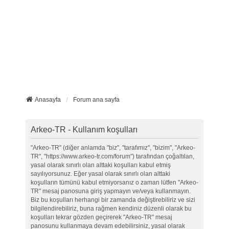
Anasayfa
Forum ana sayfa
Arkeo-TR - Kullanım koşulları
"Arkeo-TR" (diğer anlamda "biz", "tarafımız", "bizim", "Arkeo-
TR", "https://www.arkeo-tr.com/forum") tarafından çoğaltılan,
yasal olarak sınırlı olan alttaki koşulları kabul etmiş
sayılıyorsunuz. Eğer yasal olarak sınırlı olan alttaki
koşulların tümünü kabul etmiyorsanız o zaman lütfen "Arkeo-
TR" mesaj panosuna giriş yapmayın ve/veya kullanmayın.
Biz bu koşulları herhangi bir zamanda değiştirebiliriz ve sizi
bilgilendirebiliriz, buna rağmen kendiniz düzenli olarak bu
koşulları tekrar gözden geçirerek "Arkeo-TR" mesaj
panosunu kullanmaya devam edebilirsiniz, yasal olarak