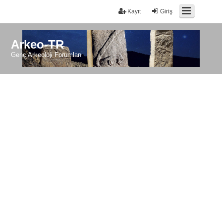
Kayıt
Giriş
Arkeo-TR
Genç Arkeoloji Forumları