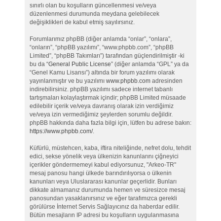
sınırlı olan bu koşulların güncellenmesi ve/veya
düzenlenmesi durumunda meydana gelebilecek
değişiklikleri de kabul etmiş sayılırsınız.
Forumlarımız phpBB (diğer anlamda “onlar”, “onlara”,
“onların”, “phpBB yazılımı”, “www.phpbb.com”, “phpBB
Limited”, “phpBB Takımları”) tarafından güçlendirilmiştir -ki
bu da “
General Public License
” (diğer anlamda “GPL” ya da
“Genel Kamu Lisansı”) altında bir forum yazılımı olarak
yayınlanmıştır ve bu yazılımı
www.phpbb.com
adresinden
indirebilirsiniz. phpBB yazılımı sadece internet tabanlı
tartışmaları kolaylaştırmak içindir; phpBB Limited müsaade
edilebilir içerik ve/veya davranış olarak izin verdiğimiz
ve/veya izin vermediğimiz şeylerden sorumlu değildir.
phpBB hakkında daha fazla bilgi için, lütfen bu adrese bakın:
https://www.phpbb.com/
.
Küfürlü, müstehcen, kaba, iftira niteliğinde, nefret dolu, tehdit
edici, sekse yönelik veya ülkenizin kanunlarını çiğneyici
içerikler göndermemeyi kabul ediyorsunuz, "Arkeo-TR"
mesaj panosu hangi ülkede barındırılıyorsa o ülkenin
kanunları veya Uluslararası kanunlar geçerlidir. Bunları
dikkate almamanız durumunda hemen ve süresizce mesaj
panosundan yasaklanırsınız ve eğer tarafımızca gerekli
görülürse İnternet Servis Sağlayıcınız da haberdar edilir.
Bütün mesajların IP adresi bu koşulların uygulanmasına