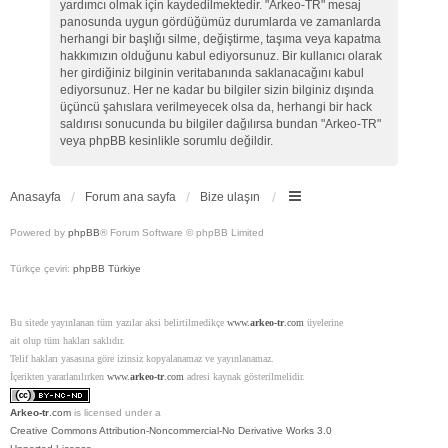
yardımcı olmak için kaydedilmektedir. "Arkeo-TR" mesaj
panosunda uygun gördüğümüz durumlarda ve zamanlarda
herhangi bir başlığı silme, değiştirme, taşıma veya kapatma
hakkımızın olduğunu kabul ediyorsunuz. Bir kullanıcı olarak
her girdiğiniz bilginin veritabanında saklanacağını kabul
ediyorsunuz. Her ne kadar bu bilgiler sizin bilginiz dışında
üçüncü şahıslara verilmeyecek olsa da, herhangi bir hack
saldırısı sonucunda bu bilgiler dağılırsa bundan "Arkeo-TR"
veya phpBB kesinlikle sorumlu değildir.
Anasayfa
Forum ana sayfa
Bize ulaşın
Powered by
phpBB
® Forum Software © phpBB Limited
Türkçe çeviri:
phpBB Türkiye
Bu sitede yayınlanan tüm yazılar aksi belirtilmedikçe
www.
arkeo-tr
.com
üyelerine
ait olup tüm hakları saklıdır.
Telif hakları yasasına göre izinsiz kopyalanamaz ve yayınlanamaz.
İçerikten yararlanılırken
www.
arkeo-tr
.com
adresi kaynak gösterilmelidir.
Arkeo-tr
.com
is licensed under a
Creative Commons Attribution-Noncommercial-No Derivative Works 3.0