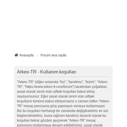
Anasayfa
Forum ana sayfa
Arkeo-TR - Kullanım koşulları
"Arkeo-TR" (diğer anlamda "biz", "tarafımız", "bizim", "Arkeo-
TR", "https://www.arkeo-tr.com/forum") tarafından çoğaltılan,
yasal olarak sınırlı olan alttaki koşulları kabul etmiş
sayılıyorsunuz. Eğer yasal olarak sınırlı olan alttaki
koşulların tümünü kabul etmiyorsanız o zaman lütfen "Arkeo-
TR" mesaj panosuna giriş yapmayın ve/veya kullanmayın.
Biz bu koşulları herhangi bir zamanda değiştirebiliriz ve sizi
bilgilendirebiliriz, buna rağmen kendiniz düzenli olarak bu
koşulları tekrar gözden geçirerek "Arkeo-TR" mesaj
panosunu kullanmaya devam edebilirsiniz, yasal olarak