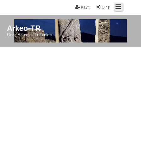
Kayıt
Giriş
Arkeo-TR
Genç Arkeoloji Forumları