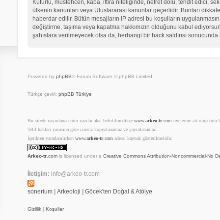
Küfürlü, müstehcen, kaba, iftira niteliğinde, nefret dolu, tehdit edici
ülkenin kanunları veya Uluslararası kanunlar geçerlidir. Bunları dikk
haberdar edilir. Bütün mesajların IP adresi bu koşulların uygulanma
değiştirme, taşıma veya kapatma hakkımızın olduğunu kabul ediyorsunuz.
şahıslara verilmeyecek olsa da, herhangi bir hack saldırısı sonucunda 
Powered by
phpBB
® Forum Software © phpBB Limited
Türkçe çeviri:
phpBB Türkiye
Bu sitede yayınlanan tüm yazılar aksi belirtilmedikçe
www.
arkeo-tr
.com
üyelerine ait olup tüm ha
Telif hakları yasasına göre izinsiz kopyalanamaz ve yayınlanamaz.
İçerikten yararlanılırken
www.
arkeo-tr
.com
adresi kaynak gösterilmelidir.
Arkeo-tr
.com
is licensed under a
Creative Commons Attribution-Noncommercial-No De
İletişim:
info@arkeo-tr.com
sonerium
|
Arkeoloji
|
Göcek'ten Doğal & Atölye
Gizlilik
|
Koşullar