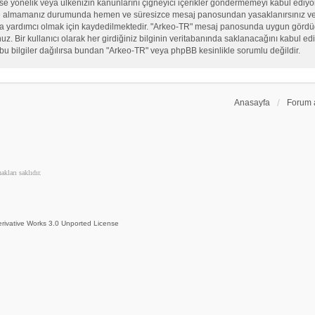
, sekse yönelik veya ülkenizin kanunlarını çiğneyici içerikler göndermemeyi kabul ed
ate almamanız durumunda hemen ve süresizce mesaj panosundan yasaklanırsınız ve eğ
sına yardımcı olmak için kaydedilmektedir. "Arkeo-TR" mesaj panosunda uygun görd
 Bir kullanıcı olarak her girdiğiniz bilginin veritabanında saklanacağını kabul ediy
bu bilgiler dağılırsa bundan "Arkeo-TR" veya phpBB kesinlikle sorumlu değildir.
Anasayfa
Forum 
kları saklıdır.
rivative Works 3.0 Unported License