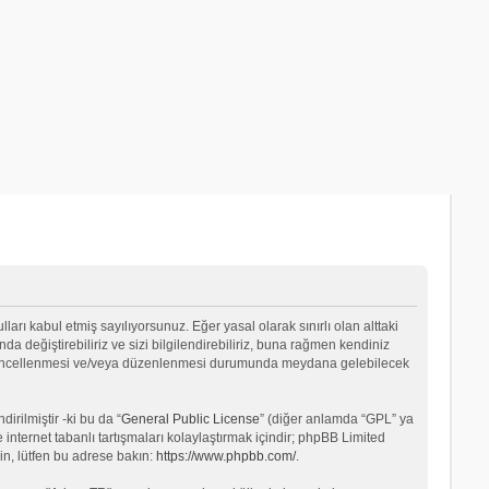
lları kabul etmiş sayılıyorsunuz. Eğer yasal olarak sınırlı olan alttaki
değiştirebiliriz ve sizi bilgilendirebiliriz, buna rağmen kendiniz
ın güncellenmesi ve/veya düzenlenmesi durumunda meydana gelebilecek
rilmiştir -ki bu da “
General Public License
” (diğer anlamda “GPL” ya
internet tabanlı tartışmaları kolaylaştırmak içindir; phpBB Limited
in, lütfen bu adrese bakın:
https://www.phpbb.com/
.