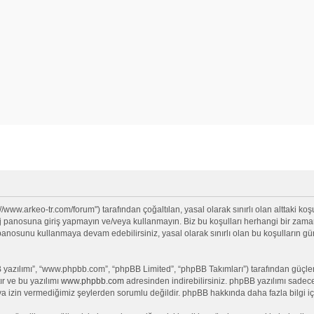
//www.arkeo-tr.com/forum") tarafından çoğaltılan, yasal olarak sınırlı olan alttaki koşu
anosuna giriş yapmayın ve/veya kullanmayın. Biz bu koşulları herhangi bir zamanda 
j panosunu kullanmaya devam edebilirsiniz, yasal olarak sınırlı olan bu koşullar
yazılımı”, “www.phpbb.com”, “phpBB Limited”, “phpBB Takımları”) tarafından güçlendi
ır ve bu yazılımı
www.phpbb.com
adresinden indirebilirsiniz. phpBB yazılımı sadece 
ya izin vermediğimiz şeylerden sorumlu değildir. phpBB hakkında daha fazla bilgi iç