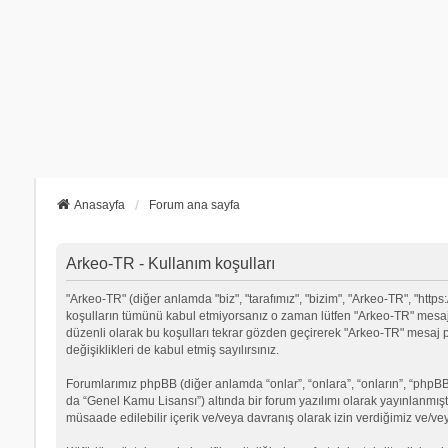
Anasayfa
Forum ana sayfa
Arkeo-TR - Kullanım koşulları
"Arkeo-TR" (diğer anlamda "biz", "tarafımız", "bizim", "Arkeo-TR", "https:
koşulların tümünü kabul etmiyorsanız o zaman lütfen "Arkeo-TR" mesaj p
düzenli olarak bu koşulları tekrar gözden geçirerek "Arkeo-TR" mesa
değişiklikleri de kabul etmiş sayılırsınız.
Forumlarımız phpBB (diğer anlamda “onlar”, “onlara”, “onların”, “phpBB 
da “Genel Kamu Lisansı”) altında bir forum yazılımı olarak yayınlanmışt
müsaade edilebilir içerik ve/veya davranış olarak izin verdiğimiz ve/ve