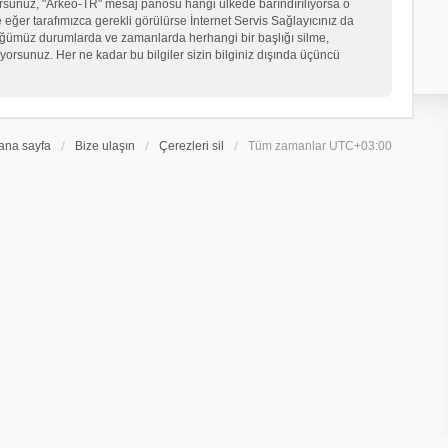
iyorsunuz, "Arkeo-TR" mesaj panosu hangi ülkede barındırılıyorsa o
er tarafımızca gerekli görülürse İnternet Servis Sağlayıcınız da
üğümüz durumlarda ve zamanlarda herhangi bir başlığı silme,
orsunuz. Her ne kadar bu bilgiler sizin bilginiz dışında üçüncü
ana sayfa
Bize ulaşın
Çerezleri sil
Tüm zamanlar
UTC+03:00