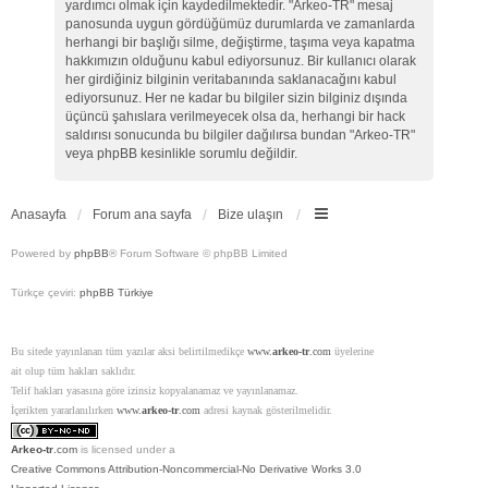
yardımcı olmak için kaydedilmektedir. "Arkeo-TR" mesaj
panosunda uygun gördüğümüz durumlarda ve zamanlarda
herhangi bir başlığı silme, değiştirme, taşıma veya kapatma
hakkımızın olduğunu kabul ediyorsunuz. Bir kullanıcı olarak
her girdiğiniz bilginin veritabanında saklanacağını kabul
ediyorsunuz. Her ne kadar bu bilgiler sizin bilginiz dışında
üçüncü şahıslara verilmeyecek olsa da, herhangi bir hack
saldırısı sonucunda bu bilgiler dağılırsa bundan "Arkeo-TR"
veya phpBB kesinlikle sorumlu değildir.
Anasayfa
Forum ana sayfa
Bize ulaşın
Powered by
phpBB
® Forum Software © phpBB Limited
Türkçe çeviri:
phpBB Türkiye
Bu sitede yayınlanan tüm yazılar aksi belirtilmedikçe
www.
arkeo-tr
.com
üyelerine
ait olup tüm hakları saklıdır.
Telif hakları yasasına göre izinsiz kopyalanamaz ve yayınlanamaz.
İçerikten yararlanılırken
www.
arkeo-tr
.com
adresi kaynak gösterilmelidir.
Arkeo-tr
.com
is licensed under a
Creative Commons Attribution-Noncommercial-No Derivative Works 3.0