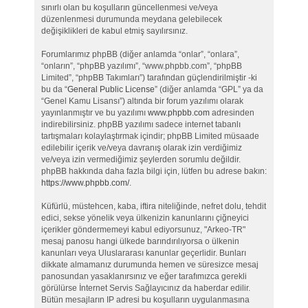
sınırlı olan bu koşulların güncellenmesi ve/veya
düzenlenmesi durumunda meydana gelebilecek
değişiklikleri de kabul etmiş sayılırsınız.
Forumlarımız phpBB (diğer anlamda “onlar”, “onlara”,
“onların”, “phpBB yazılımı”, “www.phpbb.com”, “phpBB
Limited”, “phpBB Takımları”) tarafından güçlendirilmiştir -ki
bu da “
General Public License
” (diğer anlamda “GPL” ya da
“Genel Kamu Lisansı”) altında bir forum yazılımı olarak
yayınlanmıştır ve bu yazılımı
www.phpbb.com
adresinden
indirebilirsiniz. phpBB yazılımı sadece internet tabanlı
tartışmaları kolaylaştırmak içindir; phpBB Limited müsaade
edilebilir içerik ve/veya davranış olarak izin verdiğimiz
ve/veya izin vermediğimiz şeylerden sorumlu değildir.
phpBB hakkında daha fazla bilgi için, lütfen bu adrese bakın:
https://www.phpbb.com/
.
Küfürlü, müstehcen, kaba, iftira niteliğinde, nefret dolu, tehdit
edici, sekse yönelik veya ülkenizin kanunlarını çiğneyici
içerikler göndermemeyi kabul ediyorsunuz, "Arkeo-TR"
mesaj panosu hangi ülkede barındırılıyorsa o ülkenin
kanunları veya Uluslararası kanunlar geçerlidir. Bunları
dikkate almamanız durumunda hemen ve süresizce mesaj
panosundan yasaklanırsınız ve eğer tarafımızca gerekli
görülürse İnternet Servis Sağlayıcınız da haberdar edilir.
Bütün mesajların IP adresi bu koşulların uygulanmasına