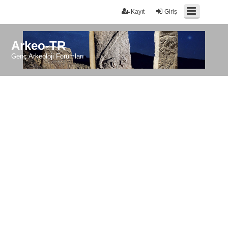
Kayıt
Giriş
Arkeo-TR
Genç Arkeoloji Forumları