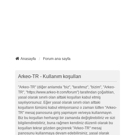
Anasayfa
Forum ana sayfa
Arkeo-TR - Kullanım koşulları
"Arkeo-TR" (diğer anlamda "biz", "tarafımız", "bizim", "Arkeo-
TR", "https://www.arkeo-tr.com/forum") tarafından çoğaltılan,
yasal olarak sınırlı olan alttaki koşulları kabul etmiş
sayılıyorsunuz. Eğer yasal olarak sınırlı olan alttaki
koşulların tümünü kabul etmiyorsanız o zaman lütfen "Arkeo-
TR" mesaj panosuna giriş yapmayın ve/veya kullanmayın.
Biz bu koşulları herhangi bir zamanda değiştirebiliriz ve sizi
bilgilendirebiliriz, buna rağmen kendiniz düzenli olarak bu
koşulları tekrar gözden geçirerek "Arkeo-TR" mesaj
panosunu kullanmaya devam edebilirsiniz, yasal olarak