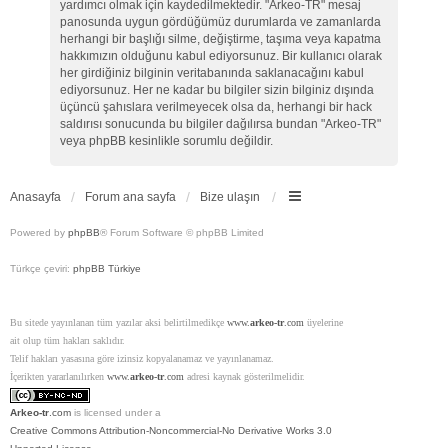
yardımcı olmak için kaydedilmektedir. "Arkeo-TR" mesaj
panosunda uygun gördüğümüz durumlarda ve zamanlarda
herhangi bir başlığı silme, değiştirme, taşıma veya kapatma
hakkımızın olduğunu kabul ediyorsunuz. Bir kullanıcı olarak
her girdiğiniz bilginin veritabanında saklanacağını kabul
ediyorsunuz. Her ne kadar bu bilgiler sizin bilginiz dışında
üçüncü şahıslara verilmeyecek olsa da, herhangi bir hack
saldırısı sonucunda bu bilgiler dağılırsa bundan "Arkeo-TR"
veya phpBB kesinlikle sorumlu değildir.
Anasayfa
Forum ana sayfa
Bize ulaşın
Powered by
phpBB
® Forum Software © phpBB Limited
Türkçe çeviri:
phpBB Türkiye
Bu sitede yayınlanan tüm yazılar aksi belirtilmedikçe
www.
arkeo-tr
.com
üyelerine
ait olup tüm hakları saklıdır.
Telif hakları yasasına göre izinsiz kopyalanamaz ve yayınlanamaz.
İçerikten yararlanılırken
www.
arkeo-tr
.com
adresi kaynak gösterilmelidir.
Arkeo-tr
.com
is licensed under a
Creative Commons Attribution-Noncommercial-No Derivative Works 3.0