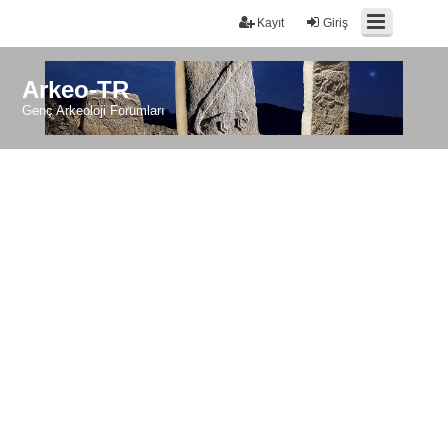
Kayıt
Giriş
Arkeo-TR
Genç Arkeoloji Forumları