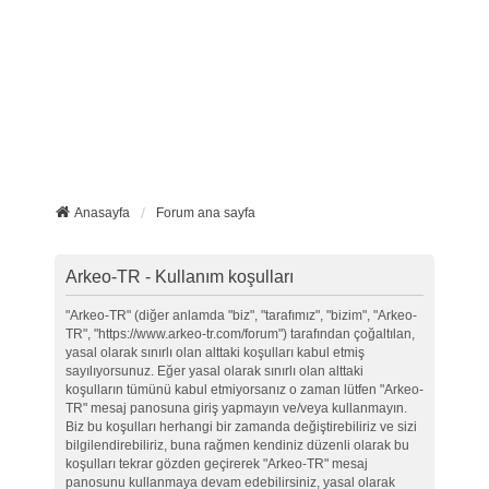
Anasayfa
Forum ana sayfa
Arkeo-TR - Kullanım koşulları
"Arkeo-TR" (diğer anlamda "biz", "tarafımız", "bizim", "Arkeo-
TR", "https://www.arkeo-tr.com/forum") tarafından çoğaltılan,
yasal olarak sınırlı olan alttaki koşulları kabul etmiş
sayılıyorsunuz. Eğer yasal olarak sınırlı olan alttaki
koşulların tümünü kabul etmiyorsanız o zaman lütfen "Arkeo-
TR" mesaj panosuna giriş yapmayın ve/veya kullanmayın.
Biz bu koşulları herhangi bir zamanda değiştirebiliriz ve sizi
bilgilendirebiliriz, buna rağmen kendiniz düzenli olarak bu
koşulları tekrar gözden geçirerek "Arkeo-TR" mesaj
panosunu kullanmaya devam edebilirsiniz, yasal olarak