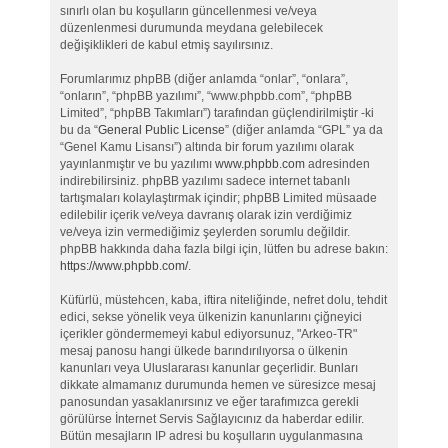
sınırlı olan bu koşulların güncellenmesi ve/veya
düzenlenmesi durumunda meydana gelebilecek
değişiklikleri de kabul etmiş sayılırsınız.
Forumlarımız phpBB (diğer anlamda “onlar”, “onlara”,
“onların”, “phpBB yazılımı”, “www.phpbb.com”, “phpBB
Limited”, “phpBB Takımları”) tarafından güçlendirilmiştir -ki
bu da “
General Public License
” (diğer anlamda “GPL” ya da
“Genel Kamu Lisansı”) altında bir forum yazılımı olarak
yayınlanmıştır ve bu yazılımı
www.phpbb.com
adresinden
indirebilirsiniz. phpBB yazılımı sadece internet tabanlı
tartışmaları kolaylaştırmak içindir; phpBB Limited müsaade
edilebilir içerik ve/veya davranış olarak izin verdiğimiz
ve/veya izin vermediğimiz şeylerden sorumlu değildir.
phpBB hakkında daha fazla bilgi için, lütfen bu adrese bakın:
https://www.phpbb.com/
.
Küfürlü, müstehcen, kaba, iftira niteliğinde, nefret dolu, tehdit
edici, sekse yönelik veya ülkenizin kanunlarını çiğneyici
içerikler göndermemeyi kabul ediyorsunuz, "Arkeo-TR"
mesaj panosu hangi ülkede barındırılıyorsa o ülkenin
kanunları veya Uluslararası kanunlar geçerlidir. Bunları
dikkate almamanız durumunda hemen ve süresizce mesaj
panosundan yasaklanırsınız ve eğer tarafımızca gerekli
görülürse İnternet Servis Sağlayıcınız da haberdar edilir.
Bütün mesajların IP adresi bu koşulların uygulanmasına