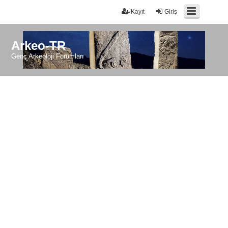
Kayıt
Giriş
Arkeo-TR
Genç Arkeoloji Forumları