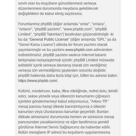
sınırlı olan bu koşulların güncellenmesi ve/veya
düzenlenmesi durumunda meydana gelebilecek
değişiklikleri de kabul etmiş sayılırsınız.
Forumlarımız phpBB (diğer anlamda “onlar”, “onlara”,
“onların”, “phpBB yazılımı”, “www.phpbb.com”, “phpBB
Limited”, “phpBB Takımları”) tarafından güçlendirilmiştir -ki
bu da “
General Public License
” (diğer anlamda “GPL” ya da
“Genel Kamu Lisansı”) altında bir forum yazılımı olarak
yayınlanmıştır ve bu yazılımı
www.phpbb.com
adresinden
indirebilirsiniz. phpBB yazılımı sadece internet tabanlı
tartışmaları kolaylaştırmak içindir; phpBB Limited müsaade
edilebilir içerik ve/veya davranış olarak izin verdiğimiz
ve/veya izin vermediğimiz şeylerden sorumlu değildir.
phpBB hakkında daha fazla bilgi için, lütfen bu adrese bakın:
https://www.phpbb.com/
.
Küfürlü, müstehcen, kaba, iftira niteliğinde, nefret dolu, tehdit
edici, sekse yönelik veya ülkenizin kanunlarını çiğneyici
içerikler göndermemeyi kabul ediyorsunuz, "Arkeo-TR"
mesaj panosu hangi ülkede barındırılıyorsa o ülkenin
kanunları veya Uluslararası kanunlar geçerlidir. Bunları
dikkate almamanız durumunda hemen ve süresizce mesaj
panosundan yasaklanırsınız ve eğer tarafımızca gerekli
görülürse İnternet Servis Sağlayıcınız da haberdar edilir.
Bütün mesajların IP adresi bu koşulların uygulanmasına