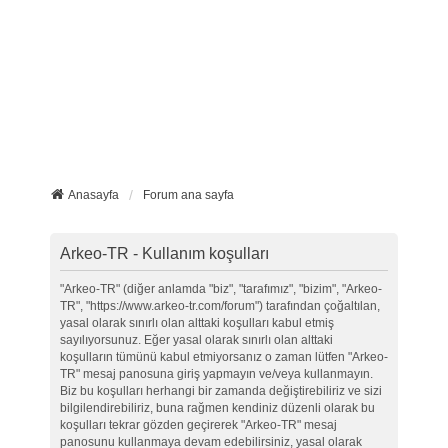
Anasayfa
Forum ana sayfa
Arkeo-TR - Kullanım koşulları
"Arkeo-TR" (diğer anlamda "biz", "tarafımız", "bizim", "Arkeo-
TR", "https://www.arkeo-tr.com/forum") tarafından çoğaltılan,
yasal olarak sınırlı olan alttaki koşulları kabul etmiş
sayılıyorsunuz. Eğer yasal olarak sınırlı olan alttaki
koşulların tümünü kabul etmiyorsanız o zaman lütfen "Arkeo-
TR" mesaj panosuna giriş yapmayın ve/veya kullanmayın.
Biz bu koşulları herhangi bir zamanda değiştirebiliriz ve sizi
bilgilendirebiliriz, buna rağmen kendiniz düzenli olarak bu
koşulları tekrar gözden geçirerek "Arkeo-TR" mesaj
panosunu kullanmaya devam edebilirsiniz, yasal olarak