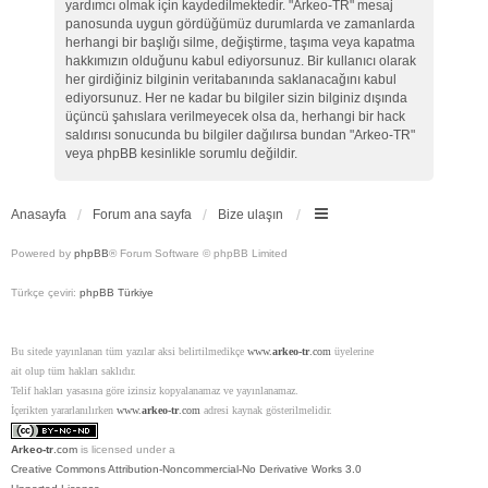
yardımcı olmak için kaydedilmektedir. "Arkeo-TR" mesaj
panosunda uygun gördüğümüz durumlarda ve zamanlarda
herhangi bir başlığı silme, değiştirme, taşıma veya kapatma
hakkımızın olduğunu kabul ediyorsunuz. Bir kullanıcı olarak
her girdiğiniz bilginin veritabanında saklanacağını kabul
ediyorsunuz. Her ne kadar bu bilgiler sizin bilginiz dışında
üçüncü şahıslara verilmeyecek olsa da, herhangi bir hack
saldırısı sonucunda bu bilgiler dağılırsa bundan "Arkeo-TR"
veya phpBB kesinlikle sorumlu değildir.
Anasayfa
Forum ana sayfa
Bize ulaşın
Powered by
phpBB
® Forum Software © phpBB Limited
Türkçe çeviri:
phpBB Türkiye
Bu sitede yayınlanan tüm yazılar aksi belirtilmedikçe
www.
arkeo-tr
.com
üyelerine
ait olup tüm hakları saklıdır.
Telif hakları yasasına göre izinsiz kopyalanamaz ve yayınlanamaz.
İçerikten yararlanılırken
www.
arkeo-tr
.com
adresi kaynak gösterilmelidir.
Arkeo-tr
.com
is licensed under a
Creative Commons Attribution-Noncommercial-No Derivative Works 3.0