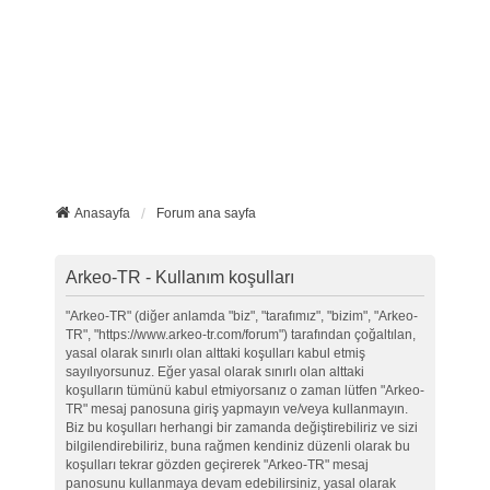
Anasayfa
Forum ana sayfa
Arkeo-TR - Kullanım koşulları
"Arkeo-TR" (diğer anlamda "biz", "tarafımız", "bizim", "Arkeo-
TR", "https://www.arkeo-tr.com/forum") tarafından çoğaltılan,
yasal olarak sınırlı olan alttaki koşulları kabul etmiş
sayılıyorsunuz. Eğer yasal olarak sınırlı olan alttaki
koşulların tümünü kabul etmiyorsanız o zaman lütfen "Arkeo-
TR" mesaj panosuna giriş yapmayın ve/veya kullanmayın.
Biz bu koşulları herhangi bir zamanda değiştirebiliriz ve sizi
bilgilendirebiliriz, buna rağmen kendiniz düzenli olarak bu
koşulları tekrar gözden geçirerek "Arkeo-TR" mesaj
panosunu kullanmaya devam edebilirsiniz, yasal olarak