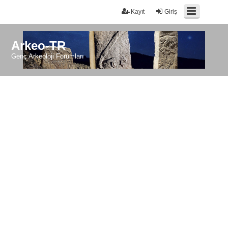
Kayıt
Giriş
Arkeo-TR
Genç Arkeoloji Forumları