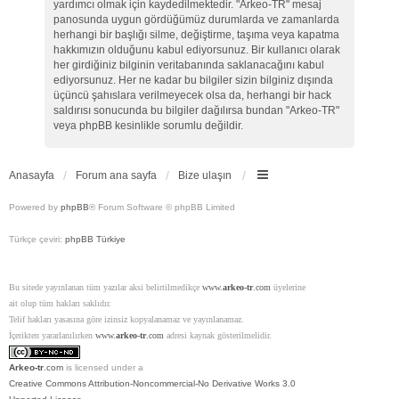
yardımcı olmak için kaydedilmektedir. "Arkeo-TR" mesaj
panosunda uygun gördüğümüz durumlarda ve zamanlarda
herhangi bir başlığı silme, değiştirme, taşıma veya kapatma
hakkımızın olduğunu kabul ediyorsunuz. Bir kullanıcı olarak
her girdiğiniz bilginin veritabanında saklanacağını kabul
ediyorsunuz. Her ne kadar bu bilgiler sizin bilginiz dışında
üçüncü şahıslara verilmeyecek olsa da, herhangi bir hack
saldırısı sonucunda bu bilgiler dağılırsa bundan "Arkeo-TR"
veya phpBB kesinlikle sorumlu değildir.
Anasayfa
Forum ana sayfa
Bize ulaşın
Powered by
phpBB
® Forum Software © phpBB Limited
Türkçe çeviri:
phpBB Türkiye
Bu sitede yayınlanan tüm yazılar aksi belirtilmedikçe
www.
arkeo-tr
.com
üyelerine
ait olup tüm hakları saklıdır.
Telif hakları yasasına göre izinsiz kopyalanamaz ve yayınlanamaz.
İçerikten yararlanılırken
www.
arkeo-tr
.com
adresi kaynak gösterilmelidir.
Arkeo-tr
.com
is licensed under a
Creative Commons Attribution-Noncommercial-No Derivative Works 3.0