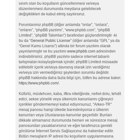
sınırlı olan bu koşulların güncellenmesi ve/veya
düzenlenmesi durumunda meydana gelebilecek
değişiklikleri de kabul etmiş sayılırsınız.
Forumlarımız phpBB (diğer anlamda “onlar”, “onlara”,
“onların”, “phpBB yazılımı”, “www.phpbb.com”, “phpBB
Limited”, “phpBB Takımları”) tarafından güçlendirilmiştir -ki
bu da “
General Public License
” (diğer anlamda “GPL” ya da
“Genel Kamu Lisansı”) altında bir forum yazılımı olarak
yayınlanmıştır ve bu yazılımı
www.phpbb.com
adresinden
indirebilirsiniz. phpBB yazılımı sadece internet tabanlı
tartışmaları kolaylaştırmak içindir; phpBB Limited müsaade
edilebilir içerik ve/veya davranış olarak izin verdiğimiz
ve/veya izin vermediğimiz şeylerden sorumlu değildir.
phpBB hakkında daha fazla bilgi için, lütfen bu adrese bakın:
https://www.phpbb.com/
.
Küfürlü, müstehcen, kaba, iftira niteliğinde, nefret dolu, tehdit
edici, sekse yönelik veya ülkenizin kanunlarını çiğneyici
içerikler göndermemeyi kabul ediyorsunuz, "Arkeo-TR"
mesaj panosu hangi ülkede barındırılıyorsa o ülkenin
kanunları veya Uluslararası kanunlar geçerlidir. Bunları
dikkate almamanız durumunda hemen ve süresizce mesaj
panosundan yasaklanırsınız ve eğer tarafımızca gerekli
görülürse İnternet Servis Sağlayıcınız da haberdar edilir.
Bütün mesajların IP adresi bu koşulların uygulanmasına