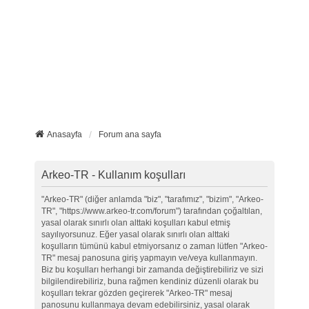
Anasayfa
Forum ana sayfa
Arkeo-TR - Kullanım koşulları
"Arkeo-TR" (diğer anlamda "biz", "tarafımız", "bizim", "Arkeo-
TR", "https://www.arkeo-tr.com/forum") tarafından çoğaltılan,
yasal olarak sınırlı olan alttaki koşulları kabul etmiş
sayılıyorsunuz. Eğer yasal olarak sınırlı olan alttaki
koşulların tümünü kabul etmiyorsanız o zaman lütfen "Arkeo-
TR" mesaj panosuna giriş yapmayın ve/veya kullanmayın.
Biz bu koşulları herhangi bir zamanda değiştirebiliriz ve sizi
bilgilendirebiliriz, buna rağmen kendiniz düzenli olarak bu
koşulları tekrar gözden geçirerek "Arkeo-TR" mesaj
panosunu kullanmaya devam edebilirsiniz, yasal olarak