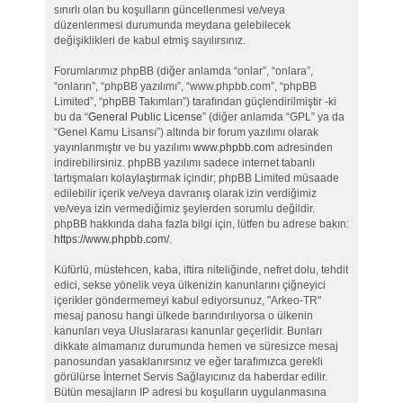
sınırlı olan bu koşulların güncellenmesi ve/veya
düzenlenmesi durumunda meydana gelebilecek
değişiklikleri de kabul etmiş sayılırsınız.
Forumlarımız phpBB (diğer anlamda “onlar”, “onlara”,
“onların”, “phpBB yazılımı”, “www.phpbb.com”, “phpBB
Limited”, “phpBB Takımları”) tarafından güçlendirilmiştir -ki
bu da “
General Public License
” (diğer anlamda “GPL” ya da
“Genel Kamu Lisansı”) altında bir forum yazılımı olarak
yayınlanmıştır ve bu yazılımı
www.phpbb.com
adresinden
indirebilirsiniz. phpBB yazılımı sadece internet tabanlı
tartışmaları kolaylaştırmak içindir; phpBB Limited müsaade
edilebilir içerik ve/veya davranış olarak izin verdiğimiz
ve/veya izin vermediğimiz şeylerden sorumlu değildir.
phpBB hakkında daha fazla bilgi için, lütfen bu adrese bakın:
https://www.phpbb.com/
.
Küfürlü, müstehcen, kaba, iftira niteliğinde, nefret dolu, tehdit
edici, sekse yönelik veya ülkenizin kanunlarını çiğneyici
içerikler göndermemeyi kabul ediyorsunuz, "Arkeo-TR"
mesaj panosu hangi ülkede barındırılıyorsa o ülkenin
kanunları veya Uluslararası kanunlar geçerlidir. Bunları
dikkate almamanız durumunda hemen ve süresizce mesaj
panosundan yasaklanırsınız ve eğer tarafımızca gerekli
görülürse İnternet Servis Sağlayıcınız da haberdar edilir.
Bütün mesajların IP adresi bu koşulların uygulanmasına