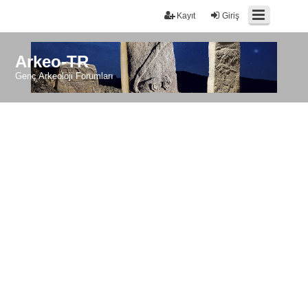
Kayıt
Giriş
Arkeo-TR
Genç Arkeoloji Forumları