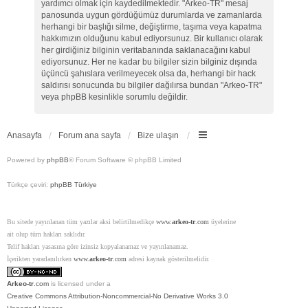
yardımcı olmak için kaydedilmektedir. "Arkeo-TR" mesaj
panosunda uygun gördüğümüz durumlarda ve zamanlarda
herhangi bir başlığı silme, değiştirme, taşıma veya kapatma
hakkımızın olduğunu kabul ediyorsunuz. Bir kullanıcı olarak
her girdiğiniz bilginin veritabanında saklanacağını kabul
ediyorsunuz. Her ne kadar bu bilgiler sizin bilginiz dışında
üçüncü şahıslara verilmeyecek olsa da, herhangi bir hack
saldırısı sonucunda bu bilgiler dağılırsa bundan "Arkeo-TR"
veya phpBB kesinlikle sorumlu değildir.
Anasayfa
Forum ana sayfa
Bize ulaşın
Powered by
phpBB
® Forum Software © phpBB Limited
Türkçe çeviri:
phpBB Türkiye
Bu sitede yayınlanan tüm yazılar aksi belirtilmedikçe
www.
arkeo-tr
.com
üyelerine
ait olup tüm hakları saklıdır.
Telif hakları yasasına göre izinsiz kopyalanamaz ve yayınlanamaz.
İçerikten yararlanılırken
www.
arkeo-tr
.com
adresi kaynak gösterilmelidir.
Arkeo-tr
.com
is licensed under a
Creative Commons Attribution-Noncommercial-No Derivative Works 3.0