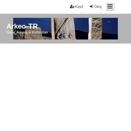
Kayıt
Giriş
Arkeo-TR
Genç Arkeoloji Forumları