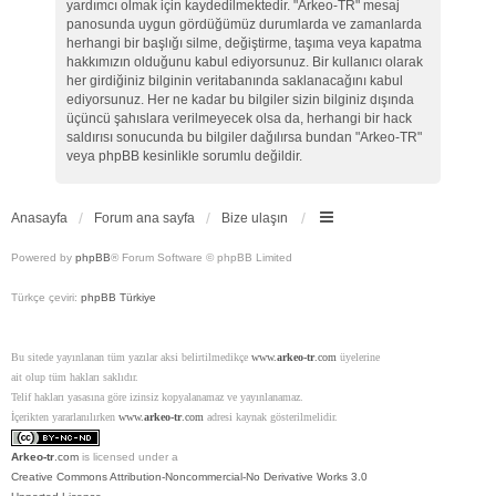
yardımcı olmak için kaydedilmektedir. "Arkeo-TR" mesaj
panosunda uygun gördüğümüz durumlarda ve zamanlarda
herhangi bir başlığı silme, değiştirme, taşıma veya kapatma
hakkımızın olduğunu kabul ediyorsunuz. Bir kullanıcı olarak
her girdiğiniz bilginin veritabanında saklanacağını kabul
ediyorsunuz. Her ne kadar bu bilgiler sizin bilginiz dışında
üçüncü şahıslara verilmeyecek olsa da, herhangi bir hack
saldırısı sonucunda bu bilgiler dağılırsa bundan "Arkeo-TR"
veya phpBB kesinlikle sorumlu değildir.
Anasayfa
Forum ana sayfa
Bize ulaşın
Powered by
phpBB
® Forum Software © phpBB Limited
Türkçe çeviri:
phpBB Türkiye
Bu sitede yayınlanan tüm yazılar aksi belirtilmedikçe
www.
arkeo-tr
.com
üyelerine
ait olup tüm hakları saklıdır.
Telif hakları yasasına göre izinsiz kopyalanamaz ve yayınlanamaz.
İçerikten yararlanılırken
www.
arkeo-tr
.com
adresi kaynak gösterilmelidir.
Arkeo-tr
.com
is licensed under a
Creative Commons Attribution-Noncommercial-No Derivative Works 3.0