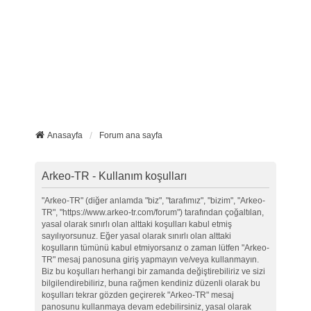
Anasayfa
Forum ana sayfa
Arkeo-TR - Kullanım koşulları
"Arkeo-TR" (diğer anlamda "biz", "tarafımız", "bizim", "Arkeo-
TR", "https://www.arkeo-tr.com/forum") tarafından çoğaltılan,
yasal olarak sınırlı olan alttaki koşulları kabul etmiş
sayılıyorsunuz. Eğer yasal olarak sınırlı olan alttaki
koşulların tümünü kabul etmiyorsanız o zaman lütfen "Arkeo-
TR" mesaj panosuna giriş yapmayın ve/veya kullanmayın.
Biz bu koşulları herhangi bir zamanda değiştirebiliriz ve sizi
bilgilendirebiliriz, buna rağmen kendiniz düzenli olarak bu
koşulları tekrar gözden geçirerek "Arkeo-TR" mesaj
panosunu kullanmaya devam edebilirsiniz, yasal olarak