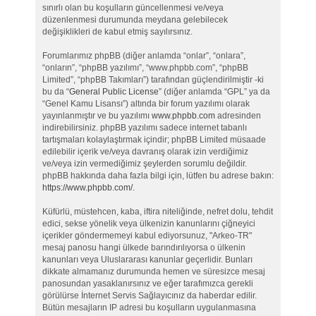
sınırlı olan bu koşulların güncellenmesi ve/veya
düzenlenmesi durumunda meydana gelebilecek
değişiklikleri de kabul etmiş sayılırsınız.
Forumlarımız phpBB (diğer anlamda “onlar”, “onlara”,
“onların”, “phpBB yazılımı”, “www.phpbb.com”, “phpBB
Limited”, “phpBB Takımları”) tarafından güçlendirilmiştir -ki
bu da “
General Public License
” (diğer anlamda “GPL” ya da
“Genel Kamu Lisansı”) altında bir forum yazılımı olarak
yayınlanmıştır ve bu yazılımı
www.phpbb.com
adresinden
indirebilirsiniz. phpBB yazılımı sadece internet tabanlı
tartışmaları kolaylaştırmak içindir; phpBB Limited müsaade
edilebilir içerik ve/veya davranış olarak izin verdiğimiz
ve/veya izin vermediğimiz şeylerden sorumlu değildir.
phpBB hakkında daha fazla bilgi için, lütfen bu adrese bakın:
https://www.phpbb.com/
.
Küfürlü, müstehcen, kaba, iftira niteliğinde, nefret dolu, tehdit
edici, sekse yönelik veya ülkenizin kanunlarını çiğneyici
içerikler göndermemeyi kabul ediyorsunuz, "Arkeo-TR"
mesaj panosu hangi ülkede barındırılıyorsa o ülkenin
kanunları veya Uluslararası kanunlar geçerlidir. Bunları
dikkate almamanız durumunda hemen ve süresizce mesaj
panosundan yasaklanırsınız ve eğer tarafımızca gerekli
görülürse İnternet Servis Sağlayıcınız da haberdar edilir.
Bütün mesajların IP adresi bu koşulların uygulanmasına